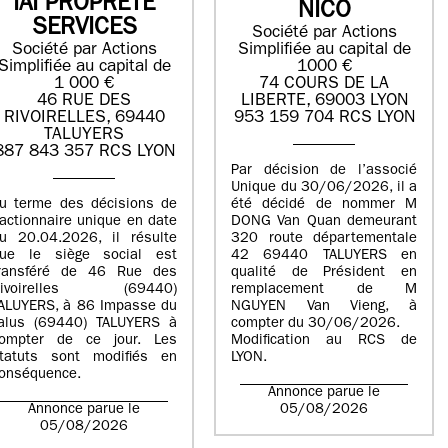
IAI PROPRETE
NICO
SERVICES
Société par Actions
Société par Actions
Simplifiée au capital de
Simplifiée au capital de
1000 €
1 000 €
74 COURS DE LA
46 RUE DES
LIBERTE, 69003 LYON
RIVOIRELLES, 69440
953 159 704 RCS LYON
TALUYERS
887 843 357 RCS LYON
Par décision de l’associé
Unique du 30/06/2026, il a
u terme des décisions de
été décidé de nommer M
’actionnaire unique en date
DONG Van Quan demeurant
u 20.04.2026, il résulte
320 route départementale
ue le siège social est
42 69440 TALUYERS en
ransféré de 46 Rue des
qualité de Président en
Rivoirelles (69440)
remplacement de M
ALUYERS, à 86 Impasse du
NGUYEN Van Vieng, à
alus (69440) TALUYERS à
compter du 30/06/2026.
ompter de ce jour. Les
Modification au RCS de
tatuts sont modifiés en
LYON.
onséquence.
Annonce parue le
Annonce parue le
05/08/2026
05/08/2026