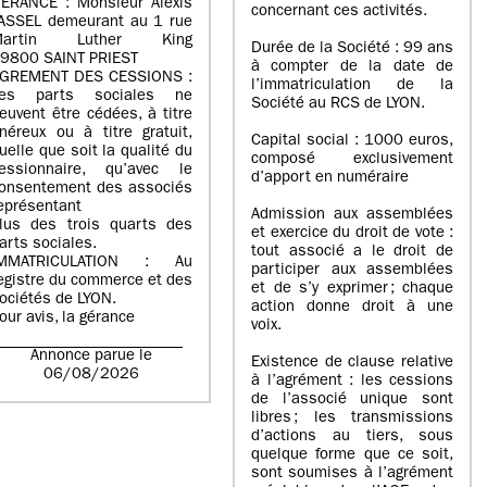
ERANCE : Monsieur Alexis
concernant ces activités.
ASSEL demeurant au 1 rue
Martin Luther King
Durée de la Société : 99 ans
9800 SAINT PRIEST
à compter de la date de
GREMENT DES CESSIONS :
l’immatriculation de la
es parts sociales ne
Société au RCS de LYON.
euvent être cédées, à titre
néreux ou à titre gratuit,
Capital social : 1000 euros,
uelle que soit la qualité du
composé exclusivement
essionnaire, qu’avec le
d’apport en numéraire
onsentement des associés
eprésentant
Admission aux assemblées
lus des trois quarts des
et exercice du droit de vote :
arts sociales.
tout associé a le droit de
IMMATRICULATION : Au
participer aux assemblées
egistre du commerce et des
et de s’y exprimer ; chaque
ociétés de LYON.
action donne droit à une
our avis, la gérance
voix.
Annonce parue le
Existence de clause relative
06/08/2026
à l’agrément : les cessions
de l’associé unique sont
libres ; les transmissions
d’actions au tiers, sous
quelque forme que ce soit,
sont soumises à l’agrément