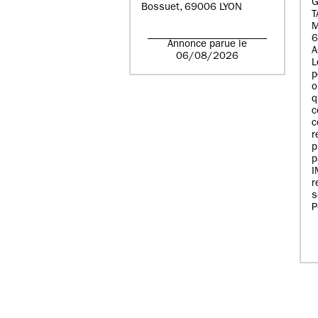
G
Bossuet, 69006 LYON
T
6
Annonce parue le
A
06/08/2026
L
p
o
q
c
c
r
p
p
r
s
P