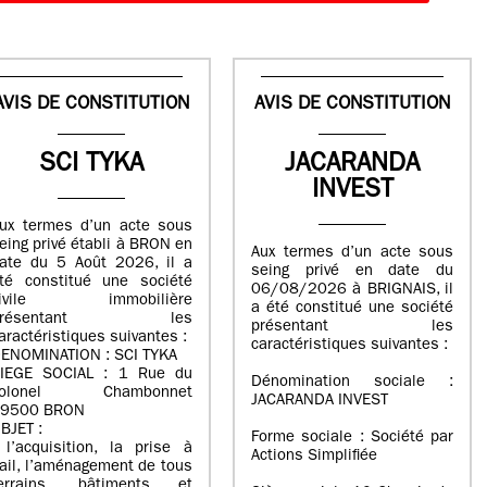
AVIS DE CONSTITUTION
AVIS DE CONSTITUTION
SCI TYKA
JACARANDA
INVEST
ux termes d’un acte sous
eing privé établi à BRON en
Aux termes d’un acte sous
ate du 5 Août 2026, il a
seing privé en date du
té constitué une société
06/08/2026 à BRIGNAIS, il
civile immobilière
a été constitué une société
présentant les
présentant les
aractéristiques suivantes :
caractéristiques suivantes :
ENOMINATION : SCI TYKA
IEGE SOCIAL : 1 Rue du
Dénomination sociale :
colonel Chambonnet
JACARANDA INVEST
9500 BRON
BJET :
Forme sociale : Société par
 l’acquisition, la prise à
Actions Simplifiée
ail, l’aménagement de tous
errains, bâtiments et