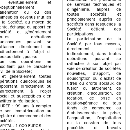
réalisation de prestations
- éventuellement et
de services techniques et
xceptionnellement
d’ingénierie, auprès de
’aliénation du ou des
toutes sociétés et
mmeubles devenus inutiles
principalement auprès de
 la Société, au moyen de
sociétés dans lesquelles la
ente, échange ou apport en
Société détient des
ociété, et généralement
participations,
toutes opérations
La participation de la
uelconques pouvant se
Société, par tous moyens,
attacher directement ou
directement ou
ndirectement à l’objet ci-
indirectement, dans toutes
essus défini, pourvu
opérations pouvant se
ue ces opérations ne
rattacher à son objet par
odifient pas le caractère
voie de création de sociétés
ivil de la Société ;
nouvelles, d’apport, de
 et généralement toutes
souscription ou d’achat de
pérations quelconques se
titres ou droits sociaux, de
apportant directement ou
fusion ou autrement, de
ndirectement à l’objet
création, d’acquisition, de
ocial et susceptibles d’en
location, de prise en
aciliter la réalisation.
location-gérance de tous
UREE : 99 ans à compter
fonds de commerce ou
e son immatriculation au
établissements ; la prise,
egistre du commerce et des
l’acquisition, l’exploitation
ociétés.
ou la cession de tous
APITAL : 1 000 EUROS
procédés et brevets