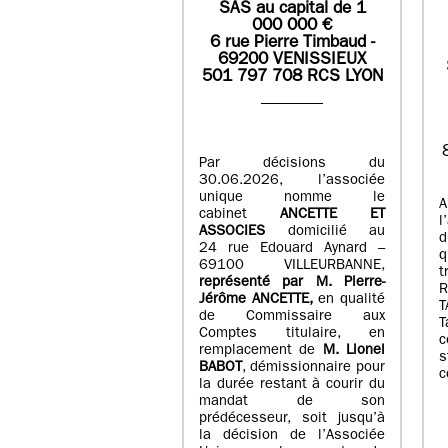
SAS
au capital de
1
0
00 000
€
6 rue Pierre Timbaud -
69200 VENISSIEUX
501 797 708 RCS LYON
Par décisions du
30.06.2026, l’associée
unique nomme le
A
cabinet
ANCETTE ET
l
ASSOCIES
domicilié au
d
24 rue Edouard Aynard –
q
69100 VILLEURBANNE,
t
r
eprésenté par M
.
Pierre
-
Jérôme ANCETTE,
en qualité
T
de Commissaire aux
T
Comptes titulaire, en
c
remplacement de
M
.
Lionel
s
BABOT
, démissionnaire pour
c
la durée restant à courir du
mandat de son
prédécesseur, soit jusqu’à
la décision de l’Associée