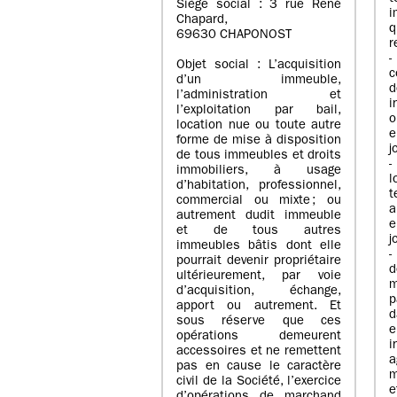
Siège social : 3 rue René
i
Chapard,
q
69630 CHAPONOST
r
-
Objet social : L’acquisition
c
d’un immeuble,
l’administration et
i
l’exploitation par bail,
o
location nue ou toute autre
e
forme de mise à disposition
j
de tous immeubles et droits
-
immobiliers, à usage
l
d’habitation, professionnel,
t
commercial ou mixte ; ou
a
autrement dudit immeuble
e
et de tous autres
j
immeubles bâtis dont elle
-
pourrait devenir propriétaire
ultérieurement, par voie
m
d’acquisition, échange,
p
apport ou autrement. Et
d
sous réserve que ces
e
opérations demeurent
i
accessoires et ne remettent
a
pas en cause le caractère
m
civil de la Société, l’exercice
e