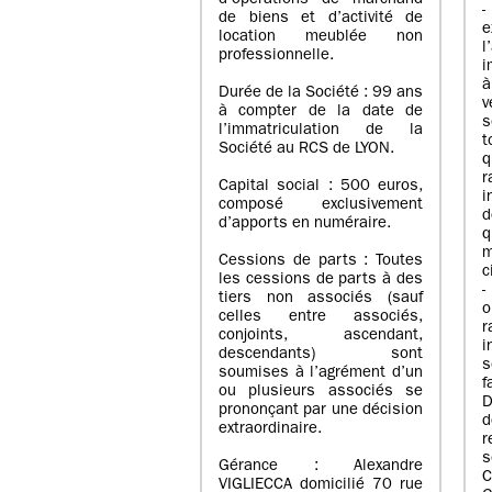
d’opérations de marchand
de biens et d’activité de
e
location meublée non
l
professionnelle.
i
à
Durée de la Société : 99 ans
v
à compter de la date de
s
l’immatriculation de la
Société au RCS de LYON.
q
r
Capital social : 500 euros,
i
composé exclusivement
d
d’apports en numéraire.
q
m
Cessions de parts : Toutes
c
les cessions de parts à des
-
tiers non associés (sauf
o
celles entre associés,
r
conjoints, ascendant,
i
descendants) sont
s
soumises à l’agrément d’un
f
ou plusieurs associés se
D
prononçant par une décision
d
extraordinaire.
r
s
Gérance : Alexandre
C
VIGLIECCA domicilié 70 rue