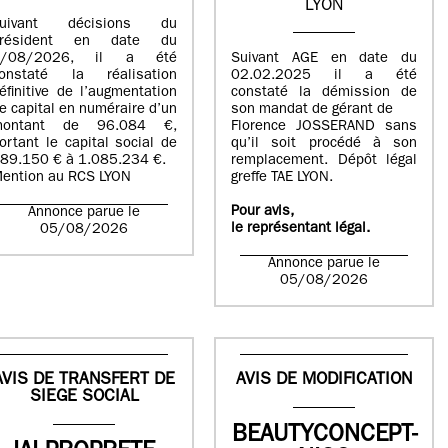
LYON
suivant décisions du
Président en date du
5/08/2026, il a été
Suivant AGE en date du
onstaté la réalisation
02.02.2025 il a été
éfinitive de l’augmentation
constaté la démission de
e capital en numéraire d’un
son mandat de gérant de
montant de 96.084 €,
Florence JOSSERAND sans
ortant le capital social de
qu’il soit procédé à son
89.150 € à 1.085.234 €.
remplacement. Dépôt légal
ention au RCS LYON
greffe TAE LYON.
Pour avis,
Annonce parue le
le représentant légal.
05/08/2026
Annonce parue le
05/08/2026
AVIS DE TRANSFERT DE
AVIS DE MODIFICATION
SIEGE SOCIAL
BEAUTYCONCEPT-