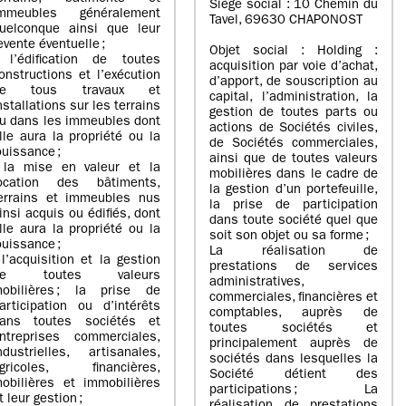
Siège social : 10 Chemin du
mmeubles généralement
Tavel, 69630 CHAPONOST
uelconque ainsi que leur
evente éventuelle ;
Objet social : Holding :
 l’édification de toutes
acquisition par voie d’achat,
onstructions et l’exécution
d’apport, de souscription au
de tous travaux et
capital, l’administration, la
nstallations sur les terrains
gestion de toutes parts ou
u dans les immeubles dont
actions de Sociétés civiles,
lle aura la propriété ou la
de Sociétés commerciales,
ouissance ;
ainsi que de toutes valeurs
 la mise en valeur et la
mobilières dans le cadre de
ocation des bâtiments,
la gestion d’un portefeuille,
errains et immeubles nus
la prise de participation
insi acquis ou édifiés, dont
dans toute société quel que
lle aura la propriété ou la
soit son objet ou sa forme ;
ouissance ;
La réalisation de
 l’acquisition et la gestion
prestations de services
de toutes valeurs
administratives,
obilières ; la prise de
commerciales, financières et
articipation ou d’intérêts
comptables, auprès de
ans toutes sociétés et
toutes sociétés et
ntreprises commerciales,
principalement auprès de
ndustrielles, artisanales,
sociétés dans lesquelles la
gricoles, financières,
Société détient des
obilières et immobilières
participations ; La
t leur gestion ;