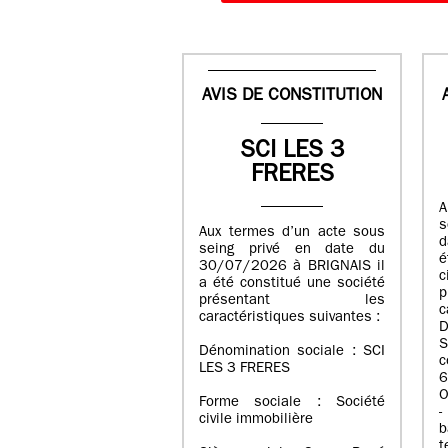
AVIS DE CONSTITUTION
SCI LES 3
FRERES
A
s
Aux termes d’un acte sous
d
seing privé en date du
é
30/07/2026 à BRIGNAIS il
a été constitué une société
présentant les
c
caractéristiques suivantes :
D
S
Dénomination sociale : SCI
LES 3 FRERES
6
O
Forme sociale : Société
-
civile immobilière
b
t