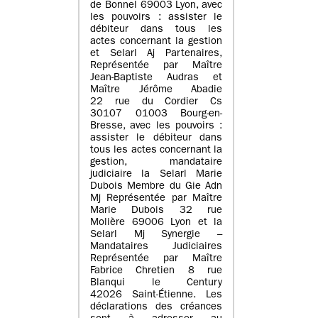
de Bonnel 69003 Lyon, avec
les pouvoirs : assister le
débiteur dans tous les
actes concernant la gestion
et Selarl Aj Partenaires,
Représentée par Maître
Jean-Baptiste Audras et
Maître Jérôme Abadie
22 rue du Cordier Cs
30107 01003 Bourg-en-
Bresse, avec les pouvoirs :
assister le débiteur dans
tous les actes concernant la
gestion, mandataire
judiciaire la Selarl Marie
Dubois Membre du Gie Adn
Mj Représentée par Maître
Marie Dubois 32 rue
Molière 69006 Lyon et la
Selarl Mj Synergie –
Mandataires Judiciaires
Représentée par Maître
Fabrice Chretien 8 rue
Blanqui le Century
42026 Saint-Étienne. Les
déclarations des créances