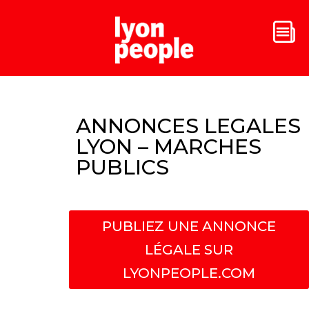
ANNONCES LEGALES
LYON – MARCHES
PUBLICS
PUBLIEZ UNE ANNONCE
LÉGALE SUR
LYONPEOPLE.COM