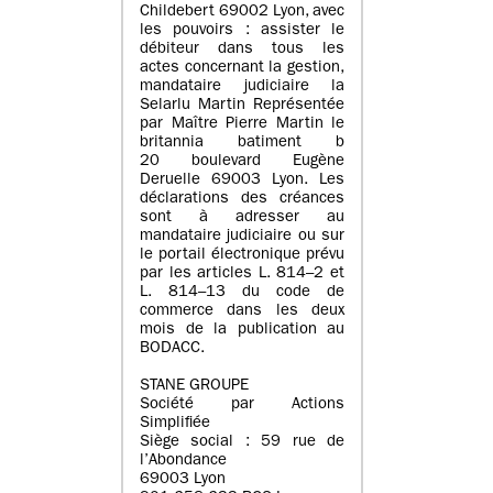
Childebert 69002 Lyon, avec
les pouvoirs : assister le
débiteur dans tous les
actes concernant la gestion,
mandataire judiciaire la
Selarlu Martin Représentée
par Maître Pierre Martin le
britannia batiment b
20 boulevard Eugène
Deruelle 69003 Lyon. Les
déclarations des créances
sont à adresser au
mandataire judiciaire ou sur
le portail électronique prévu
par les articles L. 814–2 et
L. 814–13 du code de
commerce dans les deux
mois de la publication au
BODACC.
STANE GROUPE
Société par Actions
Simplifiée
Siège social : 59 rue de
l’Abondance
69003 Lyon