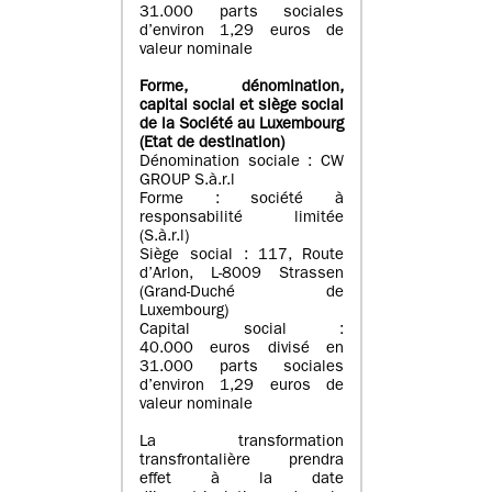
31.000 parts sociales
d’environ 1,29 euros de
valeur nominale
Forme, dénomination
,
capital social
et siège social
de la Société au Luxembourg
(Etat d
e destination
)
Dénomination sociale : CW
GROUP S.à.r.l
Forme : société à
responsabilité limitée
(S.à.r.l)
Siège social : 117, Route
d’Arlon, L-8009 Strassen
(Grand-Duché de
Luxembourg)
Capital social :
40.000 euros divisé en
31.000 parts sociales
d’environ 1,29 euros de
valeur nominale
La transformation
transfrontalière prendra
effet à la date