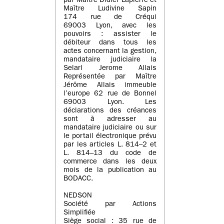
par Maître Didier Lapierre et
Maître Ludivine Sapin
174 rue de Créqui
69003 Lyon, avec les
pouvoirs : assister le
débiteur dans tous les
actes concernant la gestion,
mandataire judiciaire la
Selarl Jerome Allais
Représentée par Maître
Jérôme Allais immeuble
l’europe 62 rue de Bonnel
69003 Lyon. Les
déclarations des créances
sont à adresser au
mandataire judiciaire ou sur
le portail électronique prévu
par les articles L. 814–2 et
L. 814–13 du code de
commerce dans les deux
mois de la publication au
BODACC.
NEDSON
Société par Actions
Simplifiée
Siège social : 35 rue de