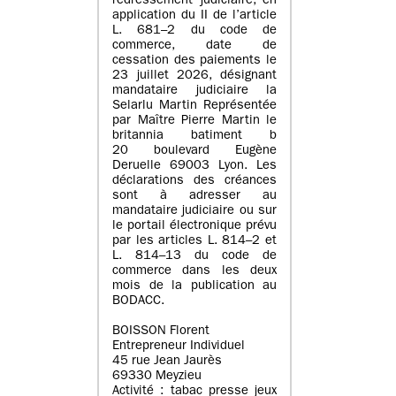
redressement judiciaire, en
application du II de l’article
L. 681–2 du code de
commerce, date de
cessation des paiements le
23 juillet 2026, désignant
mandataire judiciaire la
Selarlu Martin Représentée
par Maître Pierre Martin le
britannia batiment b
20 boulevard Eugène
Deruelle 69003 Lyon. Les
déclarations des créances
sont à adresser au
mandataire judiciaire ou sur
le portail électronique prévu
par les articles L. 814–2 et
L. 814–13 du code de
commerce dans les deux
mois de la publication au
BODACC.
BOISSON Florent
Entrepreneur Individuel
45 rue Jean Jaurès
69330 Meyzieu
Activité : tabac presse jeux