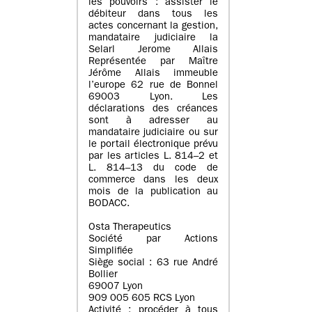
les pouvoirs : assister le
débiteur dans tous les
actes concernant la gestion,
mandataire judiciaire la
Selarl Jerome Allais
Représentée par Maître
Jérôme Allais immeuble
l’europe 62 rue de Bonnel
69003 Lyon. Les
déclarations des créances
sont à adresser au
mandataire judiciaire ou sur
le portail électronique prévu
par les articles L. 814–2 et
L. 814–13 du code de
commerce dans les deux
mois de la publication au
BODACC.
Osta Therapeutics
Société par Actions
Simplifiée
Siège social : 63 rue André
Bollier
69007 Lyon
909 005 605 RCS Lyon
Activité : procéder à tous