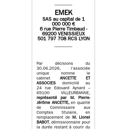
EMEK
SAS
au capital de
1
0
00 000
€
6 rue Pierre Timbaud -
69200 VENISSIEUX
501 797 708 RCS LYON
Par décisions du
30.06.2026, l’associée
unique nomme le
cabinet
ANCETTE ET
ASSOCIES
domicilié au
24 rue Edouard Aynard –
69100 VILLEURBANNE,
r
eprésenté par M
.
Pierre
-
Jérôme ANCETTE,
en qualité
de Commissaire aux
Comptes titulaire, en
remplacement de
M
.
Lionel
BABOT
, démissionnaire pour
la durée restant à courir du