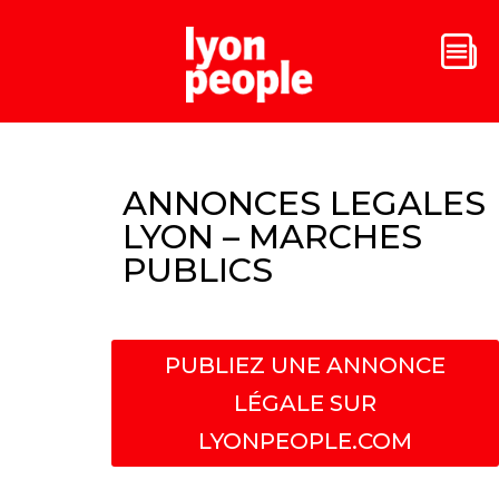
ANNONCES LEGALES
LYON – MARCHES
PUBLICS
PUBLIEZ UNE ANNONCE
LÉGALE SUR
LYONPEOPLE.COM