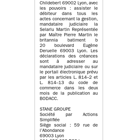
Childebert 69002 Lyon, avec
les pouvoirs : assister le
débiteur dans tous les
actes concernant la gestion,
mandataire judiciaire la
Selarlu Martin Représentée
par Maître Pierre Martin le
britannia batiment b
20 boulevard Eugène
Deruelle 69003 Lyon. Les
déclarations des créances
sont à adresser au
mandataire judiciaire ou sur
le portail électronique prévu
par les articles L. 814–2 et
L. 814–13 du code de
commerce dans les deux
mois de la publication au
BODACC.
STANE GROUPE
Société par Actions
Simplifiée
Siège social : 59 rue de
l’Abondance
69003 Lyon