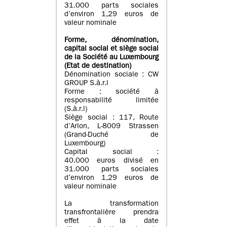
31.000 parts sociales
d’environ 1,29 euros de
valeur nominale
Forme, dénomination
,
capital social
et siège social
de la Société au Luxembourg
(Etat d
e destination
)
Dénomination sociale : CW
GROUP S.à.r.l
Forme : société à
responsabilité limitée
(S.à.r.l)
Siège social : 117, Route
d’Arlon, L-8009 Strassen
(Grand-Duché de
Luxembourg)
Capital social :
40.000 euros divisé en
31.000 parts sociales
d’environ 1,29 euros de
valeur nominale
La transformation
transfrontalière prendra
effet à la date