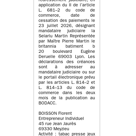
redressement judiciaire, en
application du II de l’article
L. 681–2 du code de
commerce, date de
cessation des paiements le
23 juillet 2026, désignant
mandataire judiciaire la
Selarlu Martin Représentée
par Maître Pierre Martin le
britannia batiment b
20 boulevard Eugène
Deruelle 69003 Lyon. Les
déclarations des créances
sont à adresser au
mandataire judiciaire ou sur
le portail électronique prévu
par les articles L. 814–2 et
L. 814–13 du code de
commerce dans les deux
mois de la publication au
BODACC.
BOISSON Florent
Entrepreneur Individuel
45 rue Jean Jaurès
69330 Meyzieu
Activité : tabac presse jeux