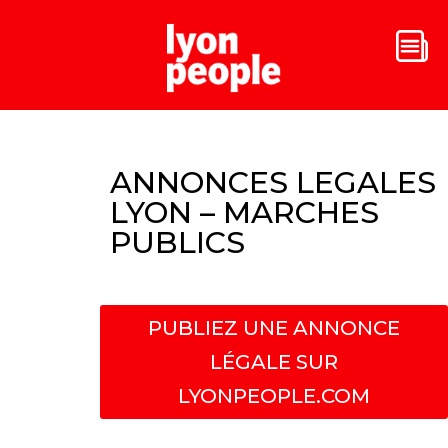
ANNONCES LEGALES
LYON – MARCHES
PUBLICS
PUBLIEZ UNE ANNONCE
LÉGALE SUR
LYONPEOPLE.COM