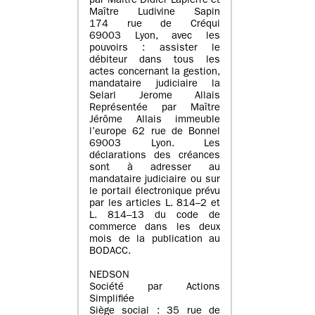
par Maître Didier Lapierre et
Maître Ludivine Sapin
174 rue de Créqui
69003 Lyon, avec les
pouvoirs : assister le
débiteur dans tous les
actes concernant la gestion,
mandataire judiciaire la
Selarl Jerome Allais
Représentée par Maître
Jérôme Allais immeuble
l’europe 62 rue de Bonnel
69003 Lyon. Les
déclarations des créances
sont à adresser au
mandataire judiciaire ou sur
le portail électronique prévu
par les articles L. 814–2 et
L. 814–13 du code de
commerce dans les deux
mois de la publication au
BODACC.
NEDSON
Société par Actions
Simplifiée
Siège social : 35 rue de