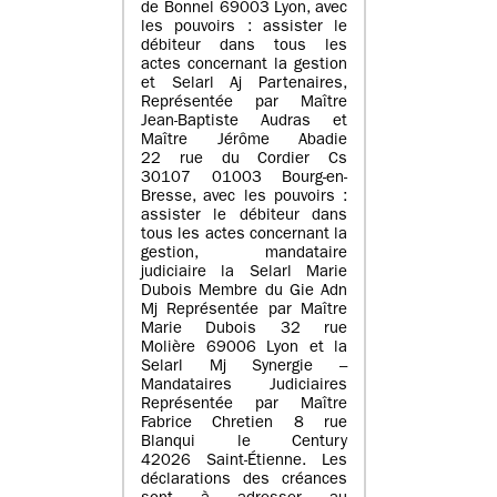
de Bonnel 69003 Lyon, avec
les pouvoirs : assister le
débiteur dans tous les
actes concernant la gestion
et Selarl Aj Partenaires,
Représentée par Maître
Jean-Baptiste Audras et
Maître Jérôme Abadie
22 rue du Cordier Cs
30107 01003 Bourg-en-
Bresse, avec les pouvoirs :
assister le débiteur dans
tous les actes concernant la
gestion, mandataire
judiciaire la Selarl Marie
Dubois Membre du Gie Adn
Mj Représentée par Maître
Marie Dubois 32 rue
Molière 69006 Lyon et la
Selarl Mj Synergie –
Mandataires Judiciaires
Représentée par Maître
Fabrice Chretien 8 rue
Blanqui le Century
42026 Saint-Étienne. Les
déclarations des créances