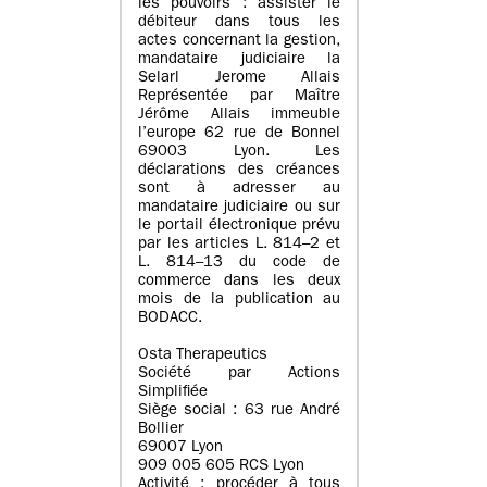
les pouvoirs : assister le
débiteur dans tous les
actes concernant la gestion,
mandataire judiciaire la
Selarl Jerome Allais
Représentée par Maître
Jérôme Allais immeuble
l’europe 62 rue de Bonnel
69003 Lyon. Les
déclarations des créances
sont à adresser au
mandataire judiciaire ou sur
le portail électronique prévu
par les articles L. 814–2 et
L. 814–13 du code de
commerce dans les deux
mois de la publication au
BODACC.
Osta Therapeutics
Société par Actions
Simplifiée
Siège social : 63 rue André
Bollier
69007 Lyon
909 005 605 RCS Lyon
Activité : procéder à tous