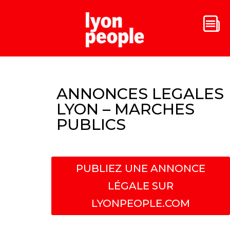
ANNONCES LEGALES
LYON – MARCHES
PUBLICS
PUBLIEZ UNE ANNONCE
LÉGALE SUR
LYONPEOPLE.COM