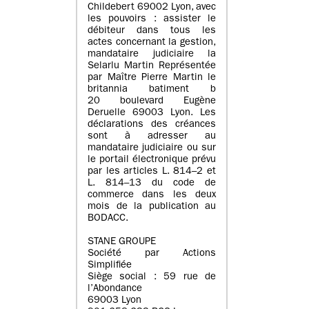
Childebert 69002 Lyon, avec
les pouvoirs : assister le
débiteur dans tous les
actes concernant la gestion,
mandataire judiciaire la
Selarlu Martin Représentée
par Maître Pierre Martin le
britannia batiment b
20 boulevard Eugène
Deruelle 69003 Lyon. Les
déclarations des créances
sont à adresser au
mandataire judiciaire ou sur
le portail électronique prévu
par les articles L. 814–2 et
L. 814–13 du code de
commerce dans les deux
mois de la publication au
BODACC.
STANE GROUPE
Société par Actions
Simplifiée
Siège social : 59 rue de
l’Abondance
69003 Lyon