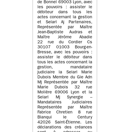
de Bonnel 69003 Lyon, avec
les pouvoirs : assister le
débiteur dans tous les
actes concernant la gestion
et Selarl Aj Partenaires,
Représentée par Maître
Jean-Baptiste Audras et
Maître Jérôme Abadie
22 rue du Cordier Cs
30107 01003 Bourg-en-
Bresse, avec les pouvoirs :
assister le débiteur dans
tous les actes concernant la
gestion, mandataire
judiciaire la Selarl Marie
Dubois Membre du Gie Adn
Mj Représentée par Maître
Marie Dubois 32 rue
Molière 69006 Lyon et la
Selarl Mj Synergie –
Mandataires Judiciaires
Représentée par Maître
Fabrice Chretien 8 rue
Blanqui le Century
42026 Saint-Étienne. Les
déclarations des créances