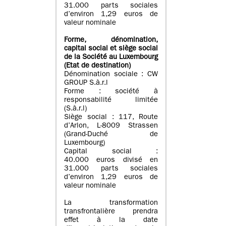
31.000 parts sociales
d’environ 1,29 euros de
valeur nominale
Forme, dénomination
,
capital social
et siège social
de la Société au Luxembourg
(Etat d
e destination
)
Dénomination sociale : CW
GROUP S.à.r.l
Forme : société à
responsabilité limitée
(S.à.r.l)
Siège social : 117, Route
d’Arlon, L-8009 Strassen
(Grand-Duché de
Luxembourg)
Capital social :
40.000 euros divisé en
31.000 parts sociales
d’environ 1,29 euros de
valeur nominale
La transformation
transfrontalière prendra
effet à la date