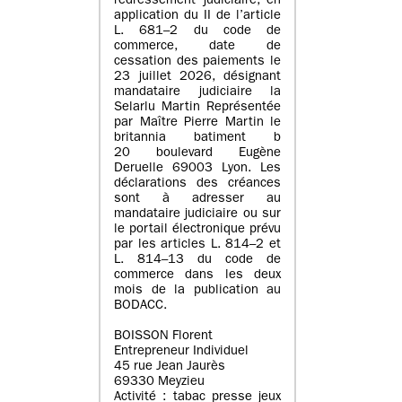
redressement judiciaire, en
application du II de l’article
L. 681–2 du code de
commerce, date de
cessation des paiements le
23 juillet 2026, désignant
mandataire judiciaire la
Selarlu Martin Représentée
par Maître Pierre Martin le
britannia batiment b
20 boulevard Eugène
Deruelle 69003 Lyon. Les
déclarations des créances
sont à adresser au
mandataire judiciaire ou sur
le portail électronique prévu
par les articles L. 814–2 et
L. 814–13 du code de
commerce dans les deux
mois de la publication au
BODACC.
BOISSON Florent
Entrepreneur Individuel
45 rue Jean Jaurès
69330 Meyzieu
Activité : tabac presse jeux