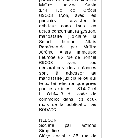
par Maître Didier Lapierre et
Maître Ludivine Sapin
174 rue de Créqui
69003 Lyon, avec les
pouvoirs : assister le
débiteur dans tous les
actes concernant la gestion,
mandataire judiciaire la
Selarl Jerome Allais
Représentée par Maître
Jérôme Allais immeuble
l’europe 62 rue de Bonnel
69003 Lyon. Les
déclarations des créances
sont à adresser au
mandataire judiciaire ou sur
le portail électronique prévu
par les articles L. 814–2 et
L. 814–13 du code de
commerce dans les deux
mois de la publication au
BODACC.
NEDSON
Société par Actions
Simplifiée
Siège social : 35 rue de