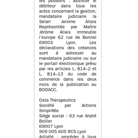
les pouvoirs : assister le
débiteur dans tous les
actes concernant la gestion,
mandataire judiciaire la
Selarl Jerome Allais
Représentée par Maître
Jérôme Allais immeuble
l’europe 62 rue de Bonnel
69003 Lyon. Les
déclarations des créances
sont à adresser au
mandataire judiciaire ou sur
le portail électronique prévu
par les articles L. 814–2 et
L. 814–13 du code de
commerce dans les deux
mois de la publication au
BODACC.
Osta Therapeutics
Société par Actions
Simplifiée
Siège social : 63 rue André
Bollier
69007 Lyon
909 005 605 RCS Lyon
Activité : procéder à tous