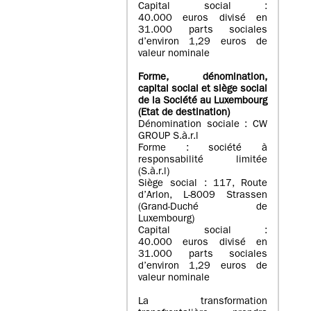
Capital social :
40.000 euros divisé en
31.000 parts sociales
d’environ 1,29 euros de
valeur nominale
Forme, dénomination
,
capital social
et siège social
de la Société au Luxembourg
(Etat d
e destination
)
Dénomination sociale : CW
GROUP S.à.r.l
Forme : société à
responsabilité limitée
(S.à.r.l)
Siège social : 117, Route
d’Arlon, L-8009 Strassen
(Grand-Duché de
Luxembourg)
Capital social :
40.000 euros divisé en
31.000 parts sociales
d’environ 1,29 euros de
valeur nominale
La transformation