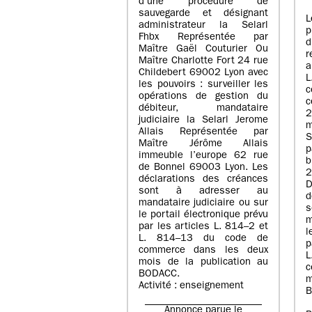
d’une procédure de
sauvegarde et désignant
L
administrateur la Selarl
p
Fhbx Représentée par
Maître Gaël Couturier Ou
r
Maître Charlotte Fort 24 rue
a
Childebert 69002 Lyon avec
les pouvoirs : surveiller les
opérations de gestion du
c
débiteur, mandataire
2
judiciaire la Selarl Jerome
m
Allais Représentée par
S
Maître Jérôme Allais
p
immeuble l’europe 62 rue
de Bonnel 69003 Lyon. Les
déclarations des créances
D
sont à adresser au
d
mandataire judiciaire ou sur
le portail électronique prévu
m
par les articles L. 814–2 et
l
L. 814–13 du code de
p
commerce dans les deux
mois de la publication au
c
BODACC.
m
Activité : enseignement
B
Annonce parue le