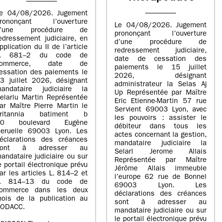
e 04/08/2026. Jugement
rononçant l’ouverture
Le 04/08/2026. Jugement
d’une procédure de
prononçant l’ouverture
edressement judiciaire, en
d’une procédure de
pplication du II de l’article
redressement judiciaire,
L. 681–2 du code de
date de cessation des
commerce, date de
paiements le 15 juillet
essation des paiements le
2026, désignant
3 juillet 2026, désignant
administrateur la Selas Aj
andataire judiciaire la
Up Représentée par Maître
elarlu Martin Représentée
Eric Etienne-Martin 57 rue
ar Maître Pierre Martin le
Servient 69003 Lyon, avec
britannia batiment b
les pouvoirs : assister le
20 boulevard Eugène
débiteur dans tous les
eruelle 69003 Lyon. Les
actes concernant la gestion,
éclarations des créances
mandataire judiciaire la
sont à adresser au
Selarl Jerome Allais
andataire judiciaire ou sur
Représentée par Maître
e portail électronique prévu
Jérôme Allais immeuble
ar les articles L. 814–2 et
l’europe 62 rue de Bonnel
L. 814–13 du code de
69003 Lyon. Les
ommerce dans les deux
déclarations des créances
ois de la publication au
sont à adresser au
ODACC.
mandataire judiciaire ou sur
le portail électronique prévu