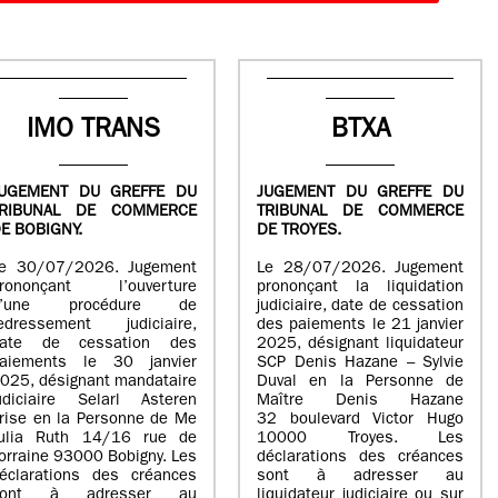
IMO TRANS
BTXA
UGEMENT DU GREFFE DU
JUGEMENT DU GREFFE DU
TRIBUNAL DE COMMERCE
TRIBUNAL DE COMMERCE
E BOBIGNY.
DE TROYES.
e 30/07/2026. Jugement
Le 28/07/2026. Jugement
rononçant l’ouverture
prononçant la liquidation
d’une procédure de
judiciaire, date de cessation
edressement judiciaire,
des paiements le 21 janvier
ate de cessation des
2025, désignant liquidateur
aiements le 30 janvier
SCP Denis Hazane – Sylvie
025, désignant mandataire
Duval en la Personne de
udiciaire Selarl Asteren
Maître Denis Hazane
rise en la Personne de Me
32 boulevard Victor Hugo
ulia Ruth 14/16 rue de
10000 Troyes. Les
orraine 93000 Bobigny. Les
déclarations des créances
éclarations des créances
sont à adresser au
sont à adresser au
liquidateur judiciaire ou sur