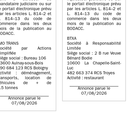
andataire judiciaire ou sur
le portail électronique prévu
e portail électronique prévu
par les articles L. 814–2 et
ar les articles L. 814–2 et
L. 814–13 du code de
L. 814–13 du code de
commerce dans les deux
ommerce dans les deux
mois de la publication au
ois de la publication au
BODACC.
ODACC.
BTXA
MO TRANS
Société à Responsabilité
Société par Actions
Limitée
implifiée
Siège social : 2 B rue Veuve
iège social : Bureau 106
Bénard Bodie
3600 Aulnay-sous-Bois
10600 La Chapelle-Saint-
90 684 123 RCS Bobigny
Luc
ctivité : déménagement,
482 663 374 RCS Troyes
ransports, location de
Activité : restaurant
véhicules de + de
.5 tonnes
Annonce parue le
07/08/2026
Annonce parue le
07/08/2026