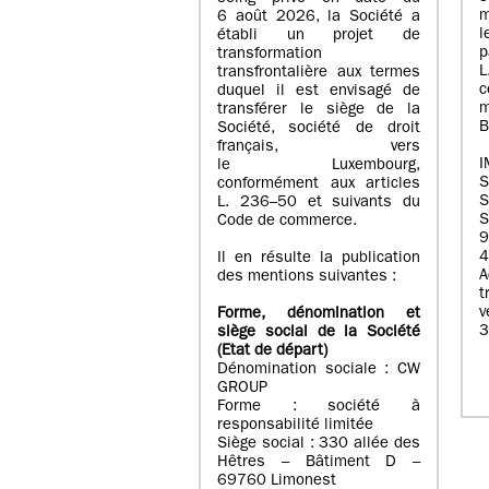
m
6 août 2026, la Société a
l
établi un projet de
p
transformation
transfrontalière aux termes
c
duquel il est envisagé de
m
transférer le siège de la
B
Société, société de droit
français, vers
I
le Luxembourg,
conformément aux articles
S
L. 236–50 et suivants du
S
Code de commerce.
9
4
Il en résulte la publication
A
des mentions suivantes :
t
Forme, dénomination et
3
siège social de la Société
(Etat
de départ
)
Dénomination sociale : CW
GROUP
Forme : société à
responsabilité limitée
Siège social : 330 allée des
Hêtres – Bâtiment D –
69760 Limonest