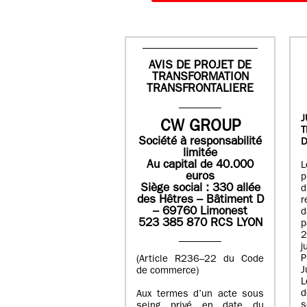
AVIS DE PROJET DE
TRANSFORMATION
TRANSFRONTALIERE
J
CW GROUP
Société à responsabilité
D
limitée
Au capital de 40.000
L
euros
p
Siège social : 330 allée
des Hêtres – Bâtiment D
r
– 69760 Limonest
d
523 385 870 RCS LYON
p
2
j
P
(Article R236–22 du Code
J
de commerce)
L
d
Aux termes d’un acte sous
seing privé en date du