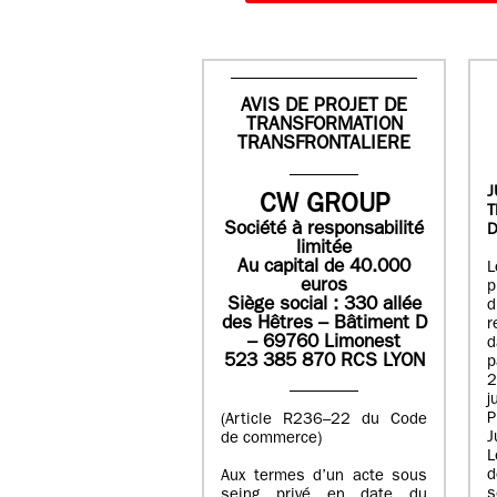
AVIS DE PROJET DE
TRANSFORMATION
TRANSFRONTALIERE
J
CW GROUP
Société à responsabilité
D
limitée
Au capital de 40.000
L
euros
p
Siège social : 330 allée
des Hêtres – Bâtiment D
r
– 69760 Limonest
d
523 385 870 RCS LYON
p
2
j
P
(Article R236–22 du Code
J
de commerce)
L
d
Aux termes d’un acte sous
seing privé en date du