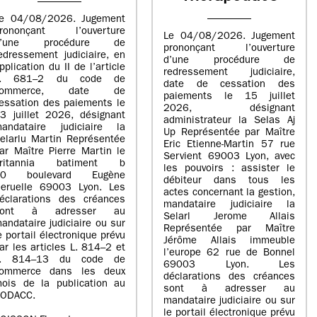
e 04/08/2026. Jugement
rononçant l’ouverture
Le 04/08/2026. Jugement
d’une procédure de
prononçant l’ouverture
edressement judiciaire, en
d’une procédure de
pplication du II de l’article
redressement judiciaire,
L. 681–2 du code de
date de cessation des
commerce, date de
paiements le 15 juillet
essation des paiements le
2026, désignant
3 juillet 2026, désignant
administrateur la Selas Aj
andataire judiciaire la
Up Représentée par Maître
elarlu Martin Représentée
Eric Etienne-Martin 57 rue
ar Maître Pierre Martin le
Servient 69003 Lyon, avec
britannia batiment b
les pouvoirs : assister le
20 boulevard Eugène
débiteur dans tous les
eruelle 69003 Lyon. Les
actes concernant la gestion,
éclarations des créances
mandataire judiciaire la
sont à adresser au
Selarl Jerome Allais
andataire judiciaire ou sur
Représentée par Maître
e portail électronique prévu
Jérôme Allais immeuble
ar les articles L. 814–2 et
l’europe 62 rue de Bonnel
L. 814–13 du code de
69003 Lyon. Les
ommerce dans les deux
déclarations des créances
ois de la publication au
sont à adresser au
ODACC.
mandataire judiciaire ou sur
le portail électronique prévu