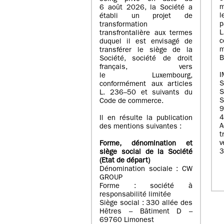
m
6 août 2026, la Société a
l
établi un projet de
p
transformation
transfrontalière aux termes
c
duquel il est envisagé de
m
transférer le siège de la
B
Société, société de droit
français, vers
I
le Luxembourg,
conformément aux articles
S
L. 236–50 et suivants du
S
Code de commerce.
9
4
Il en résulte la publication
A
des mentions suivantes :
t
Forme, dénomination et
3
siège social de la Société
(Etat
de départ
)
Dénomination sociale : CW
GROUP
Forme : société à
responsabilité limitée
Siège social : 330 allée des
Hêtres – Bâtiment D –
69760 Limonest