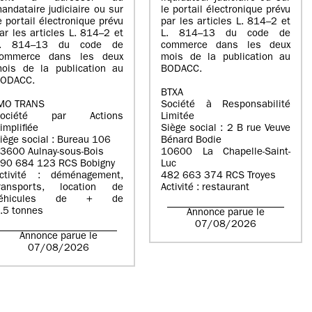
andataire judiciaire ou sur
le portail électronique prévu
e portail électronique prévu
par les articles L. 814–2 et
ar les articles L. 814–2 et
L. 814–13 du code de
L. 814–13 du code de
commerce dans les deux
ommerce dans les deux
mois de la publication au
ois de la publication au
BODACC.
ODACC.
BTXA
MO TRANS
Société à Responsabilité
Société par Actions
Limitée
implifiée
Siège social : 2 B rue Veuve
iège social : Bureau 106
Bénard Bodie
3600 Aulnay-sous-Bois
10600 La Chapelle-Saint-
90 684 123 RCS Bobigny
Luc
ctivité : déménagement,
482 663 374 RCS Troyes
ransports, location de
Activité : restaurant
véhicules de + de
.5 tonnes
Annonce parue le
07/08/2026
Annonce parue le
07/08/2026