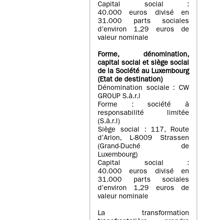
Capital social :
40.000 euros divisé en
31.000 parts sociales
d’environ 1,29 euros de
valeur nominale
Forme, dénomination
,
capital social
et siège social
de la Société au Luxembourg
(Etat d
e destination
)
Dénomination sociale : CW
GROUP S.à.r.l
Forme : société à
responsabilité limitée
(S.à.r.l)
Siège social : 117, Route
d’Arlon, L-8009 Strassen
(Grand-Duché de
Luxembourg)
Capital social :
40.000 euros divisé en
31.000 parts sociales
d’environ 1,29 euros de
valeur nominale
La transformation