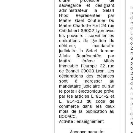
d’une procédure de
sauvegarde et désignant
L
administrateur la Selarl
p
Fhbx Représentée par
Maître Gaël Couturier Ou
r
Maître Charlotte Fort 24 rue
a
Childebert 69002 Lyon avec
les pouvoirs : surveiller les
opérations de gestion du
c
débiteur, mandataire
2
judiciaire la Selarl Jerome
m
Allais Représentée par
S
Maître Jérôme Allais
p
immeuble l’europe 62 rue
de Bonnel 69003 Lyon. Les
déclarations des créances
D
sont à adresser au
d
mandataire judiciaire ou sur
le portail électronique prévu
m
par les articles L. 814–2 et
l
L. 814–13 du code de
p
commerce dans les deux
mois de la publication au
c
BODACC.
m
Activité : enseignement
B
Annonce parue le