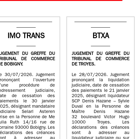
IMO TRANS
BTXA
UGEMENT DU GREFFE DU
JUGEMENT DU GREFFE DU
TRIBUNAL DE COMMERCE
TRIBUNAL DE COMMERCE
E BOBIGNY.
DE TROYES.
e 30/07/2026. Jugement
Le 28/07/2026. Jugement
rononçant l’ouverture
prononçant la liquidation
d’une procédure de
judiciaire, date de cessation
edressement judiciaire,
des paiements le 21 janvier
ate de cessation des
2025, désignant liquidateur
aiements le 30 janvier
SCP Denis Hazane – Sylvie
025, désignant mandataire
Duval en la Personne de
udiciaire Selarl Asteren
Maître Denis Hazane
rise en la Personne de Me
32 boulevard Victor Hugo
ulia Ruth 14/16 rue de
10000 Troyes. Les
orraine 93000 Bobigny. Les
déclarations des créances
éclarations des créances
sont à adresser au
sont à adresser au
liquidateur judiciaire ou sur