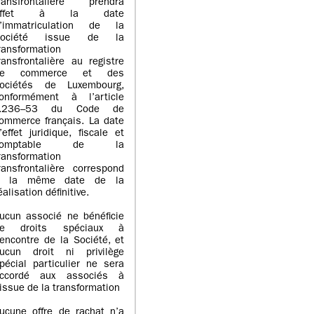
ransfrontalière prendra
effet à la date
’immatriculation de la
Société issue de la
ransformation
ransfrontalière au registre
de commerce et des
ociétés de Luxembourg,
onformément à l’article
L.236–53 du Code de
ommerce français. La date
’effet juridique, fiscale et
comptable de la
ransformation
ransfrontalière correspond
à la même date de la
éalisation définitive.
ucun associé ne bénéficie
de droits spéciaux à
’encontre de la Société, et
ucun droit ni privilège
pécial particulier ne sera
ccordé aux associés à
’issue de la transformation
ucune offre de rachat n’a