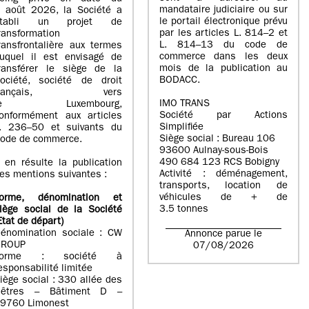
mandataire judiciaire ou sur
 août 2026, la Société a
le portail électronique prévu
établi un projet de
par les articles L. 814–2 et
ransformation
L. 814–13 du code de
ransfrontalière aux termes
commerce dans les deux
uquel il est envisagé de
mois de la publication au
ransférer le siège de la
BODACC.
ociété, société de droit
français, vers
IMO TRANS
le Luxembourg,
Société par Actions
onformément aux articles
Simplifiée
. 236–50 et suivants du
Siège social : Bureau 106
ode de commerce.
93600 Aulnay-sous-Bois
490 684 123 RCS Bobigny
l en résulte la publication
Activité : déménagement,
es mentions suivantes :
transports, location de
véhicules de + de
orme, dénomination et
3.5 tonnes
iège social de la Société
Etat
de départ
)
énomination sociale : CW
Annonce parue le
GROUP
07/08/2026
Forme : société à
esponsabilité limitée
iège social : 330 allée des
êtres – Bâtiment D –
9760 Limonest