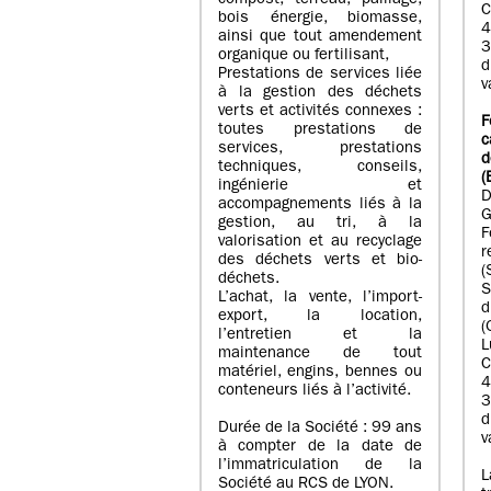
compost, terreau, paillage,
bois énergie, biomasse,
4
ainsi que tout amendement
3
organique ou fertilisant,
d
Prestations de services liée
v
à la gestion des déchets
verts et activités connexes :
toutes prestations de
c
services, prestations
d
techniques, conseils,
(
ingénierie et
D
accompagnements liés à la
G
gestion, au tri, à la
valorisation et au recyclage
r
des déchets verts et bio-
(
déchets.
S
L’achat, la vente, l’import-
d
export, la location,
l’entretien et la
L
maintenance de tout
matériel, engins, bennes ou
4
conteneurs liés à l’activité.
3
d
Durée de la Société : 99 ans
v
à compter de la date de
l’immatriculation de la
Société au RCS de LYON.