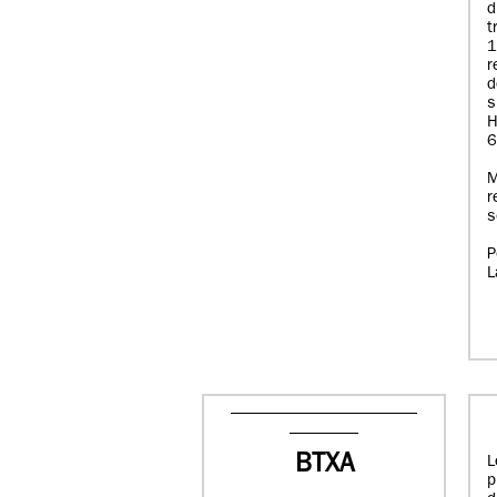
d
t
1
r
d
s
H
6
M
r
s
P
L
BTXA
L
p