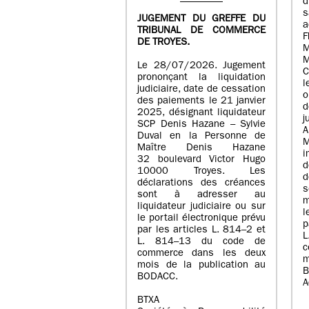
s
JUGEMENT DU GREFFE DU
a
TRIBUNAL DE COMMERCE
DE TROYES.
M
M
Le 28/07/2026. Jugement
C
prononçant la liquidation
l
judiciaire, date de cessation
o
des paiements le 21 janvier
2025, désignant liquidateur
j
SCP Denis Hazane – Sylvie
A
Duval en la Personne de
Maître Denis Hazane
i
32 boulevard Victor Hugo
d
10000 Troyes. Les
d
déclarations des créances
sont à adresser au
m
liquidateur judiciaire ou sur
l
le portail électronique prévu
p
par les articles L. 814–2 et
L. 814–13 du code de
c
commerce dans les deux
m
mois de la publication au
B
BODACC.
A
BTXA