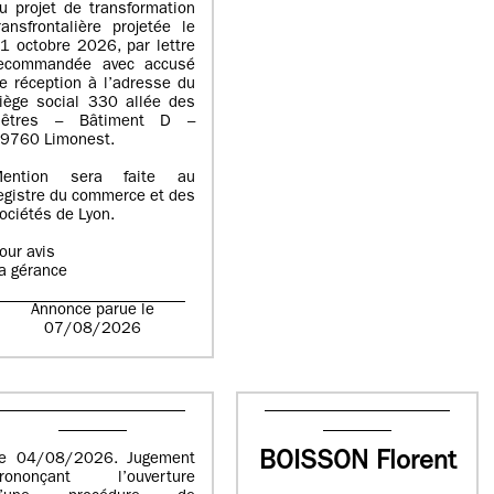
u projet de transformation
ransfrontalière projetée le
1 octobre 2026, par lettre
ecommandée avec accusé
e réception à l’adresse du
iège social 330 allée des
êtres – Bâtiment D –
9760 Limonest.
ention sera faite au
egistre du commerce et des
ociétés de Lyon.
our avis
a gérance
Annonce parue le
07/08/2026
BOISSON Florent
e 04/08/2026. Jugement
rononçant l’ouverture