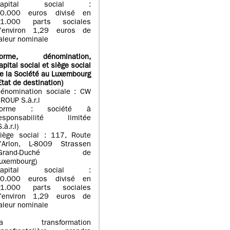
Capital social :
0.000 euros divisé en
1.000 parts sociales
’environ 1,29 euros de
aleur nominale
Forme, dénomination
,
apital social
et siège social
e la Société au Luxembourg
Etat d
e destination
)
énomination sociale : CW
ROUP S.à.r.l
Forme : société à
esponsabilité limitée
S.à.r.l)
iège social : 117, Route
’Arlon, L-8009 Strassen
(Grand-Duché de
uxembourg)
Capital social :
0.000 euros divisé en
1.000 parts sociales
’environ 1,29 euros de
aleur nominale
La transformation