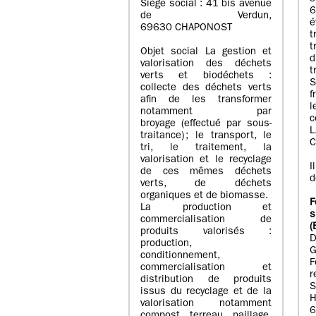
Siège social : 41 bis avenue
6
de Verdun,
69630 CHAPONOST
t
t
Objet social La gestion et
d
valorisation des déchets
t
verts et biodéchets :
S
collecte des déchets verts
afin de les transformer
notamment par
c
broyage (effectué par sous-
L
traitance) ; le transport, le
C
tri, le traitement, la
valorisation et le recyclage
I
de ces mêmes déchets
d
verts, de déchets
organiques et de biomasse.
F
La production et
s
commercialisation de
(
produits valorisés :
D
production,
conditionnement,
commercialisation et
r
distribution de produits
S
issus du recyclage et de la
H
valorisation notamment
6