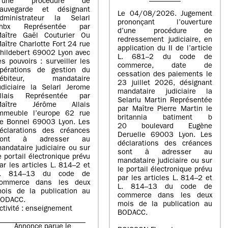
d’une procédure de
auvegarde et désignant
Le 04/08/2026. Jugement
dministrateur la Selarl
prononçant l’ouverture
Fhbx Représentée par
d’une procédure de
aître Gaël Couturier Ou
redressement judiciaire, en
aître Charlotte Fort 24 rue
application du II de l’article
hildebert 69002 Lyon avec
L. 681–2 du code de
es pouvoirs : surveiller les
commerce, date de
pérations de gestion du
cessation des paiements le
débiteur, mandataire
23 juillet 2026, désignant
udiciaire la Selarl Jerome
mandataire judiciaire la
llais Représentée par
Selarlu Martin Représentée
Maître Jérôme Allais
par Maître Pierre Martin le
mmeuble l’europe 62 rue
britannia batiment b
e Bonnel 69003 Lyon. Les
20 boulevard Eugène
éclarations des créances
Deruelle 69003 Lyon. Les
sont à adresser au
déclarations des créances
andataire judiciaire ou sur
sont à adresser au
e portail électronique prévu
mandataire judiciaire ou sur
ar les articles L. 814–2 et
le portail électronique prévu
L. 814–13 du code de
par les articles L. 814–2 et
ommerce dans les deux
L. 814–13 du code de
ois de la publication au
commerce dans les deux
ODACC.
mois de la publication au
ctivité : enseignement
BODACC.
Annonce parue le