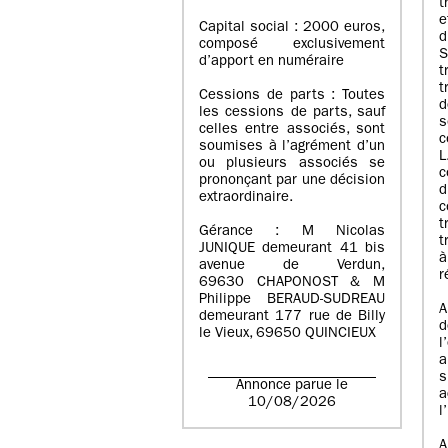
t
Capital social : 2000 euros,
d
composé exclusivement
d’apport en numéraire
t
t
Cessions de parts : Toutes
les cessions de parts, sauf
s
celles entre associés, sont
c
soumises à l’agrément d’un
ou plusieurs associés se
c
prononçant par une décision
d
extraordinaire.
t
Gérance : M Nicolas
t
JUNIQUE demeurant 41 bis
avenue de Verdun,
r
69630 CHAPONOST & M
Philippe BERAUD-SUDREAU
A
demeurant 177 rue de Billy
le Vieux, 69650 QUINCIEUX
l
a
s
Annonce parue le
a
10/08/2026
l
A