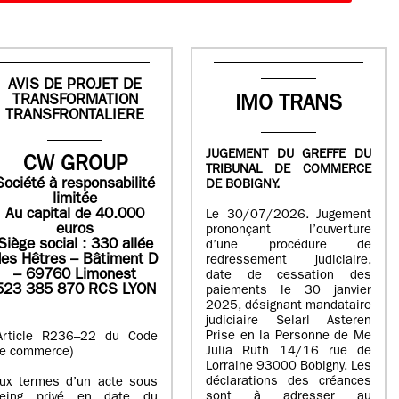
AVIS DE PROJET DE
TRANSFORMATION
IMO TRANS
TRANSFRONTALIERE
JUGEMENT DU GREFFE DU
CW GROUP
TRIBUNAL DE COMMERCE
Société à responsabilité
DE BOBIGNY.
limitée
Au capital de 40.000
Le 30/07/2026. Jugement
euros
prononçant l’ouverture
Siège social : 330 allée
d’une procédure de
es Hêtres – Bâtiment D
redressement judiciaire,
– 69760 Limonest
date de cessation des
523 385 870 RCS LYON
paiements le 30 janvier
2025, désignant mandataire
judiciaire Selarl Asteren
Prise en la Personne de Me
Article R236–22 du Code
Julia Ruth 14/16 rue de
e commerce)
Lorraine 93000 Bobigny. Les
déclarations des créances
ux termes d’un acte sous
sont à adresser au
eing privé en date du