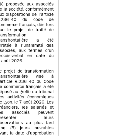
té proposée aux associés
e la société, conformément
ux dispositions de l’article
L.236–40 du code de
ommerce français, dès lors
ue le projet de traité de
ransformation
ransfrontalière a été
rrêtée à l’unanimité des
ssociés, aux termes d’un
rocès-verbal en date du
 août 2026.
e projet de transformation
ransfrontalière visé à
’article R.236–40 du Code
e commerce français a été
éposé au greffe du tribunal
es activités économiques
e Lyon, le 7 août 2026. Les
réanciers, les salariés et
les associés peuvent
présenter leurs
bservations au plus tard
inq (5) jours ouvrables
vant la date d’approbation