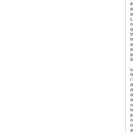
é
d
a
c
q
t
t
a
a
p
6
L
t
l
d
d
d
d
c
o
c
a