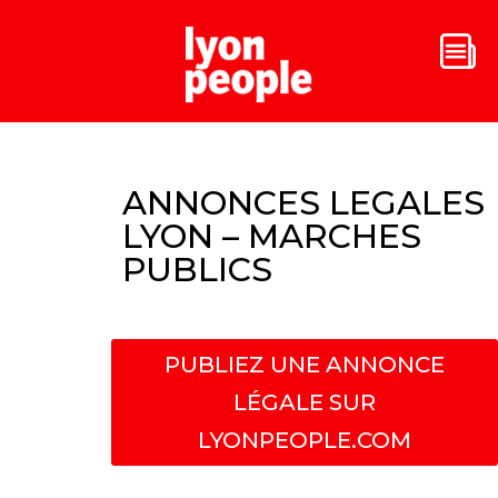
ANNONCES LEGALES
LYON – MARCHES
PUBLICS
PUBLIEZ UNE ANNONCE
LÉGALE SUR
LYONPEOPLE.COM