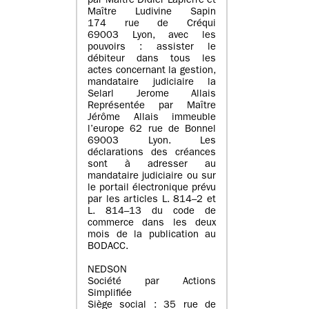
par Maître Didier Lapierre et
Maître Ludivine Sapin
174 rue de Créqui
69003 Lyon, avec les
pouvoirs : assister le
débiteur dans tous les
actes concernant la gestion,
mandataire judiciaire la
Selarl Jerome Allais
Représentée par Maître
Jérôme Allais immeuble
l’europe 62 rue de Bonnel
69003 Lyon. Les
déclarations des créances
sont à adresser au
mandataire judiciaire ou sur
le portail électronique prévu
par les articles L. 814–2 et
L. 814–13 du code de
commerce dans les deux
mois de la publication au
BODACC.
NEDSON
Société par Actions
Simplifiée
Siège social : 35 rue de