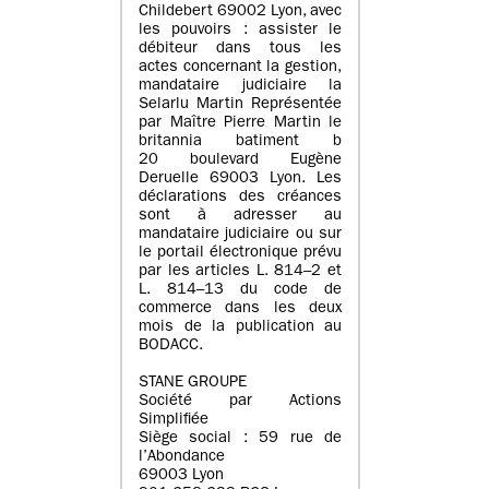
Childebert 69002 Lyon, avec
les pouvoirs : assister le
débiteur dans tous les
actes concernant la gestion,
mandataire judiciaire la
Selarlu Martin Représentée
par Maître Pierre Martin le
britannia batiment b
20 boulevard Eugène
Deruelle 69003 Lyon. Les
déclarations des créances
sont à adresser au
mandataire judiciaire ou sur
le portail électronique prévu
par les articles L. 814–2 et
L. 814–13 du code de
commerce dans les deux
mois de la publication au
BODACC.
STANE GROUPE
Société par Actions
Simplifiée
Siège social : 59 rue de
l’Abondance
69003 Lyon