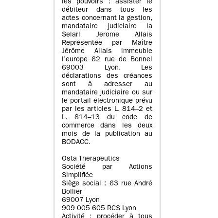
les pouvoirs : assister le
débiteur dans tous les
actes concernant la gestion,
mandataire judiciaire la
Selarl Jerome Allais
Représentée par Maître
Jérôme Allais immeuble
l’europe 62 rue de Bonnel
69003 Lyon. Les
déclarations des créances
sont à adresser au
mandataire judiciaire ou sur
le portail électronique prévu
par les articles L. 814–2 et
L. 814–13 du code de
commerce dans les deux
mois de la publication au
BODACC.
Osta Therapeutics
Société par Actions
Simplifiée
Siège social : 63 rue André
Bollier
69007 Lyon
909 005 605 RCS Lyon
Activité : procéder à tous