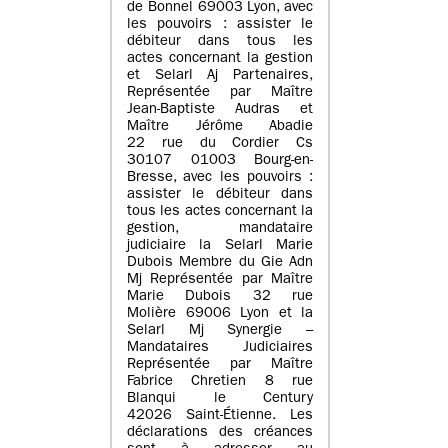
de Bonnel 69003 Lyon, avec
les pouvoirs : assister le
débiteur dans tous les
actes concernant la gestion
et Selarl Aj Partenaires,
Représentée par Maître
Jean-Baptiste Audras et
Maître Jérôme Abadie
22 rue du Cordier Cs
30107 01003 Bourg-en-
Bresse, avec les pouvoirs :
assister le débiteur dans
tous les actes concernant la
gestion, mandataire
judiciaire la Selarl Marie
Dubois Membre du Gie Adn
Mj Représentée par Maître
Marie Dubois 32 rue
Molière 69006 Lyon et la
Selarl Mj Synergie –
Mandataires Judiciaires
Représentée par Maître
Fabrice Chretien 8 rue
Blanqui le Century
42026 Saint-Étienne. Les
déclarations des créances