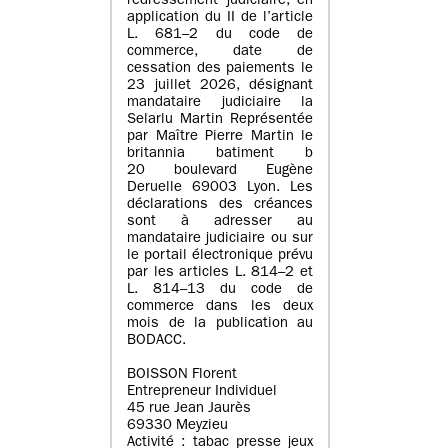
redressement judiciaire, en
application du II de l’article
L. 681–2 du code de
commerce, date de
cessation des paiements le
23 juillet 2026, désignant
mandataire judiciaire la
Selarlu Martin Représentée
par Maître Pierre Martin le
britannia batiment b
20 boulevard Eugène
Deruelle 69003 Lyon. Les
déclarations des créances
sont à adresser au
mandataire judiciaire ou sur
le portail électronique prévu
par les articles L. 814–2 et
L. 814–13 du code de
commerce dans les deux
mois de la publication au
BODACC.
BOISSON Florent
Entrepreneur Individuel
45 rue Jean Jaurès
69330 Meyzieu
Activité : tabac presse jeux