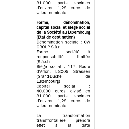
31.000 parts sociales
d’environ 1,29 euros de
valeur nominale
Forme, dénomination
,
capital social
et siège social
de la Société au Luxembourg
(Etat d
e destination
)
Dénomination sociale : CW
GROUP S.à.r.l
Forme : société à
responsabilité limitée
(S.à.r.l)
Siège social : 117, Route
d’Arlon, L-8009 Strassen
(Grand-Duché de
Luxembourg)
Capital social :
40.000 euros divisé en
31.000 parts sociales
d’environ 1,29 euros de
valeur nominale
La transformation
transfrontalière prendra
effet à la date