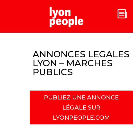
ANNONCES LEGALES
LYON – MARCHES
PUBLICS
PUBLIEZ UNE ANNONCE
LÉGALE SUR
LYONPEOPLE.COM