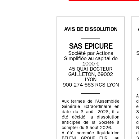
AVIS DE DISSOLUTION
SAS EPICURE
Société par Actions
S
Simplifiée au capital de
1000 €
45 QUAI DOCTEUR
GAILLETON, 69002
LYON
900 274 663 RCS LYON
A
Aux termes de l’Assemblée
Générale Extraordinaire en
date du
6 août 2026
, il a
3
été décidé la dissolution
anticipée de la Société à
d
compter du
6 août 2026
.
N
A été nommée liquidatrice
d
BELENI GROUP
, EURL au
3