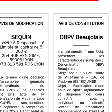
AVIS DE MODIFICATION
AVIS DE CONSTITUTION
SEQUIN
OBPV Beaujolais
ociété À Responsabilité
Limitée au capital de 5
000 €
Il a été constitué une SASU
254 RUE VENDOME,
présentant les
69003 LYON
caractéristiques suivantes :
978 313 591 RCS LYON
Dénomination : OBPV
Beaujolais
Siège social : 2125, Route
ux termes d’une décision
de Villefranche – ZAC de
d’assemblée générale
Viadorée (69480) ANSE
extraordinaire du
Objet : Exploitation d’une
0.06.2026, les associés
salle de sport, organisation
ont pris acte de la
et dispense de cours
émission de Madame Jade
collectifs, coaching
GUYEN, de ses fonctions
individuel ou collectif,
e cogérante, à compter du
ventes de prestations
0.06.2026. Dépôt légal au
d’abonnement, de stages et