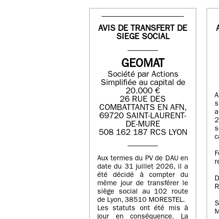
AVIS DE TRANSFERT DE
SIEGE SOCIAL
GEOMAT
Société par Actions
Simplifiée au capital de
20.000 €
A
26 RUE DES
s
COMBATTANTS EN AFN,
a
69720 SAINT-LAURENT-
2
DE-MURE
s
508 162 187 RCS LYON
c
F
Aux termes du PV de DAU en
r
date du 31 juillet 2026, il a
été décidé à compter du
D
même jour de transférer le
R
siège social au 102 route
de Lyon, 38510 MORESTEL.
S
Les statuts ont été mis à
M
jour en conséquence. La