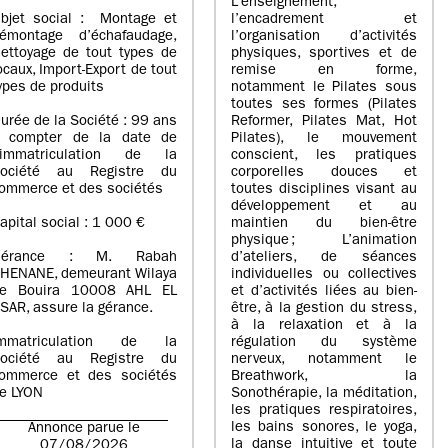
L’enseignement,
bjet social : Montage et
l’encadrement et
émontage d’échafaudage,
l’organisation d’activités
ettoyage de tout types de
physiques, sportives et de
ocaux, Import-Export de tout
remise en forme,
ypes de produits
notamment le Pilates sous
toutes ses formes (Pilates
urée de la Société : 99 ans
Reformer, Pilates Mat, Hot
 compter de la date de
Pilates), le mouvement
’immatriculation de la
conscient, les pratiques
ociété au Registre du
corporelles douces et
ommerce et des sociétés
toutes disciplines visant au
développement et au
apital social : 1 000 €
maintien du bien-être
physique ; L’animation
Gérance : M. Rabah
d’ateliers, de séances
HENANE, demeurant Wilaya
individuelles ou collectives
e Bouira 10008 AHL EL
et d’activités liées au bien-
SAR, assure la gérance.
être, à la gestion du stress,
à la relaxation et à la
mmatriculation de la
régulation du système
ociété au Registre du
nerveux, notamment le
ommerce et des sociétés
Breathwork, la
e LYON
Sonothérapie, la méditation,
les pratiques respiratoires,
les bains sonores, le yoga,
Annonce parue le
la danse intuitive et toute
07/08/2026