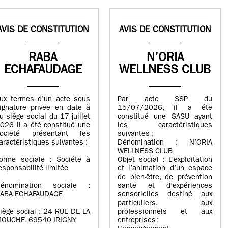
AVIS DE CONSTITUTION
AVIS DE CONSTITUTION
RABA
N’ORIA
ECHAFAUDAGE
WELLNESS CLUB
ux termes d’un acte sous
Par acte SSP du
ignature privée en date à
15/07/2026, il a été
u siège social du 17 juillet
constitué une SASU ayant
026 il a été constitué une
les caractéristiques
ociété présentant les
suivantes :
aractéristiques suivantes :
Dénomination : N’ORIA
WELLNESS CLUB
orme sociale : Société à
Objet social : L’exploitation
esponsabilité limitée
et l’animation d’un espace
de bien-être, de prévention
énomination sociale :
santé et d’expériences
ABA ECHAFAUDAGE
sensorielles destiné aux
particuliers, aux
iège social : 24 RUE DE LA
professionnels et aux
OUCHE, 69540 IRIGNY
entreprises ;