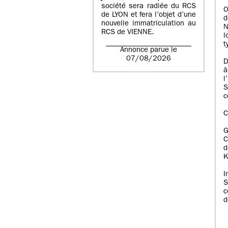
société sera radiée du RCS
O
de LYON et fera l’objet d’une
d
nouvelle immatriculation au
N
RCS de VIENNE.
l
t
Annonce parue le
07/08/2026
D
à
l
S
c
C
C
d
K
I
S
c
d