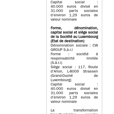
Capital social :
40.000 euros divisé en
31.000 parts sociales
d’environ 1,29 euros de
valeur nominale
Forme, dénomination
,
capital social
et siège social
de la Société au Luxembourg
(Etat d
e destination
)
Dénomination sociale : CW
GROUP S.à.r.l
Forme : société à
responsabilité limitée
(S.à.r.l)
Siège social : 117, Route
d’Arlon, L-8009 Strassen
(Grand-Duché de
Luxembourg)
Capital social :
40.000 euros divisé en
31.000 parts sociales
d’environ 1,29 euros de
valeur nominale
La transformation