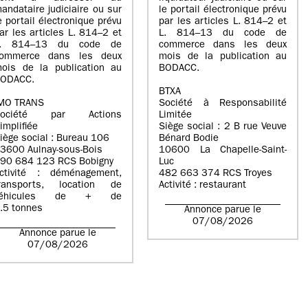
andataire judiciaire ou sur
le portail électronique prévu
e portail électronique prévu
par les articles L. 814–2 et
ar les articles L. 814–2 et
L. 814–13 du code de
L. 814–13 du code de
commerce dans les deux
ommerce dans les deux
mois de la publication au
ois de la publication au
BODACC.
ODACC.
BTXA
MO TRANS
Société à Responsabilité
Société par Actions
Limitée
implifiée
Siège social : 2 B rue Veuve
iège social : Bureau 106
Bénard Bodie
3600 Aulnay-sous-Bois
10600 La Chapelle-Saint-
90 684 123 RCS Bobigny
Luc
ctivité : déménagement,
482 663 374 RCS Troyes
ransports, location de
Activité : restaurant
véhicules de + de
.5 tonnes
Annonce parue le
07/08/2026
Annonce parue le
07/08/2026