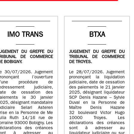
IMO TRANS
BTXA
UGEMENT DU GREFFE DU
JUGEMENT DU GREFFE DU
TRIBUNAL DE COMMERCE
TRIBUNAL DE COMMERCE
E BOBIGNY.
DE TROYES.
e 30/07/2026. Jugement
Le 28/07/2026. Jugement
rononçant l’ouverture
prononçant la liquidation
d’une procédure de
judiciaire, date de cessation
edressement judiciaire,
des paiements le 21 janvier
ate de cessation des
2025, désignant liquidateur
aiements le 30 janvier
SCP Denis Hazane – Sylvie
025, désignant mandataire
Duval en la Personne de
udiciaire Selarl Asteren
Maître Denis Hazane
rise en la Personne de Me
32 boulevard Victor Hugo
ulia Ruth 14/16 rue de
10000 Troyes. Les
orraine 93000 Bobigny. Les
déclarations des créances
éclarations des créances
sont à adresser au
sont à adresser au
liquidateur judiciaire ou sur