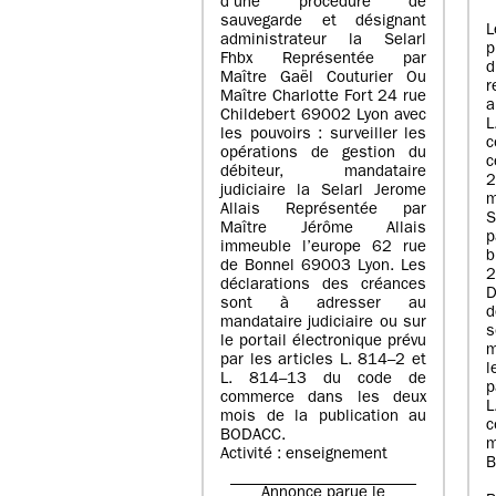
d’une procédure de
sauvegarde et désignant
L
administrateur la Selarl
p
Fhbx Représentée par
Maître Gaël Couturier Ou
r
Maître Charlotte Fort 24 rue
a
Childebert 69002 Lyon avec
les pouvoirs : surveiller les
opérations de gestion du
c
débiteur, mandataire
2
judiciaire la Selarl Jerome
m
Allais Représentée par
S
Maître Jérôme Allais
p
immeuble l’europe 62 rue
de Bonnel 69003 Lyon. Les
déclarations des créances
D
sont à adresser au
d
mandataire judiciaire ou sur
le portail électronique prévu
m
par les articles L. 814–2 et
l
L. 814–13 du code de
p
commerce dans les deux
mois de la publication au
c
BODACC.
m
Activité : enseignement
B
Annonce parue le