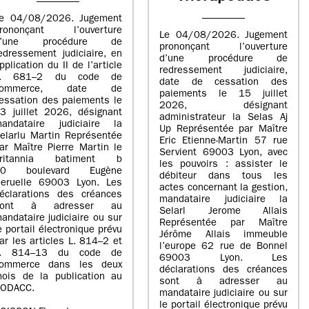
e 04/08/2026. Jugement
rononçant l’ouverture
Le 04/08/2026. Jugement
d’une procédure de
prononçant l’ouverture
edressement judiciaire, en
d’une procédure de
pplication du II de l’article
redressement judiciaire,
L. 681–2 du code de
date de cessation des
commerce, date de
paiements le 15 juillet
essation des paiements le
2026, désignant
3 juillet 2026, désignant
administrateur la Selas Aj
andataire judiciaire la
Up Représentée par Maître
elarlu Martin Représentée
Eric Etienne-Martin 57 rue
ar Maître Pierre Martin le
Servient 69003 Lyon, avec
britannia batiment b
les pouvoirs : assister le
20 boulevard Eugène
débiteur dans tous les
eruelle 69003 Lyon. Les
actes concernant la gestion,
éclarations des créances
mandataire judiciaire la
sont à adresser au
Selarl Jerome Allais
andataire judiciaire ou sur
Représentée par Maître
e portail électronique prévu
Jérôme Allais immeuble
ar les articles L. 814–2 et
l’europe 62 rue de Bonnel
L. 814–13 du code de
69003 Lyon. Les
ommerce dans les deux
déclarations des créances
ois de la publication au
sont à adresser au
ODACC.
mandataire judiciaire ou sur
le portail électronique prévu