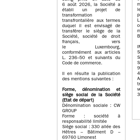
m
6 août 2026, la Société a
l
établi un projet de
p
transformation
transfrontalière aux termes
c
duquel il est envisagé de
m
transférer le siège de la
B
Société, société de droit
français, vers
I
le Luxembourg,
conformément aux articles
S
L. 236–50 et suivants du
S
Code de commerce.
9
4
Il en résulte la publication
A
des mentions suivantes :
t
Forme, dénomination et
3
siège social de la Société
(Etat
de départ
)
Dénomination sociale : CW
GROUP
Forme : société à
responsabilité limitée
Siège social : 330 allée des
Hêtres – Bâtiment D –
69760 Limonest