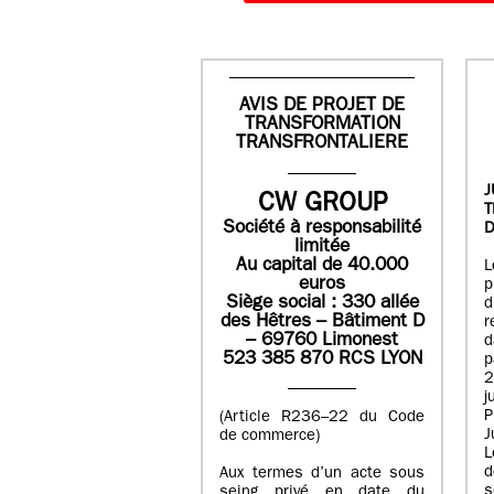
AVIS DE PROJET DE
TRANSFORMATION
TRANSFRONTALIERE
J
CW GROUP
Société à responsabilité
D
limitée
Au capital de 40.000
L
euros
p
Siège social : 330 allée
des Hêtres – Bâtiment D
r
– 69760 Limonest
d
523 385 870 RCS LYON
p
2
j
P
(Article R236–22 du Code
J
de commerce)
L
d
Aux termes d’un acte sous
seing privé en date du