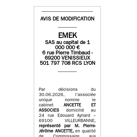
AVIS DE MODIFICATION
EMEK
SAS
au capital de
1
0
00 000
€
6 rue Pierre Timbaud -
69200 VENISSIEUX
501 797 708 RCS LYON
Par décisions du
30.06.2026, l’associée
unique nomme le
cabinet
ANCETTE ET
ASSOCIES
domicilié au
24 rue Edouard Aynard –
69100 VILLEURBANNE,
r
eprésenté par M
.
Pierre
-
Jérôme ANCETTE,
en qualité
de Commissaire aux