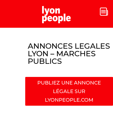
ANNONCES LEGALES
LYON – MARCHES
PUBLICS
PUBLIEZ UNE ANNONCE
LÉGALE SUR
LYONPEOPLE.COM