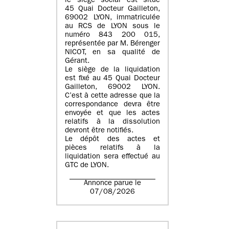
le siège social est situé
45 Quai Docteur Gailleton,
69002 LYON
, immatriculée
au
RCS de LYON sous le
numéro 843 200 015
,
représentée par
M. Bérenger
NICOT
, en sa qualité de
Gérant.
Le siège de la liquidation
est fixé au
45 Quai Docteur
Gailleton, 69002 LYON
.
C’est à cette adresse que la
correspondance devra être
envoyée et que les actes
relatifs à la dissolution
devront être notifiés.
Le dépôt des actes et
pièces relatifs à la
liquidation sera effectué au
GTC de
LYON
.
Annonce parue le
07/08/2026