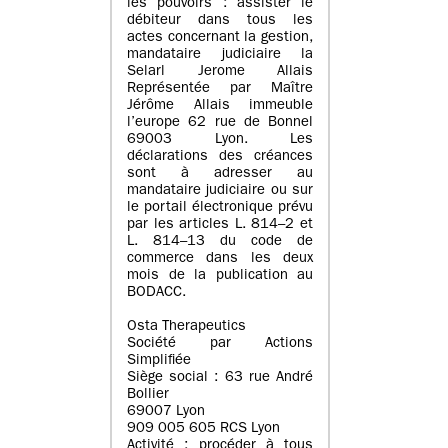
les pouvoirs : assister le
débiteur dans tous les
actes concernant la gestion,
mandataire judiciaire la
Selarl Jerome Allais
Représentée par Maître
Jérôme Allais immeuble
l’europe 62 rue de Bonnel
69003 Lyon. Les
déclarations des créances
sont à adresser au
mandataire judiciaire ou sur
le portail électronique prévu
par les articles L. 814–2 et
L. 814–13 du code de
commerce dans les deux
mois de la publication au
BODACC.
Osta Therapeutics
Société par Actions
Simplifiée
Siège social : 63 rue André
Bollier
69007 Lyon
909 005 605 RCS Lyon
Activité : procéder à tous