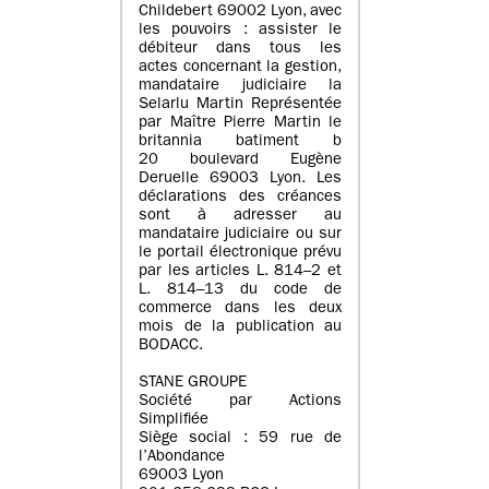
Childebert 69002 Lyon, avec
les pouvoirs : assister le
débiteur dans tous les
actes concernant la gestion,
mandataire judiciaire la
Selarlu Martin Représentée
par Maître Pierre Martin le
britannia batiment b
20 boulevard Eugène
Deruelle 69003 Lyon. Les
déclarations des créances
sont à adresser au
mandataire judiciaire ou sur
le portail électronique prévu
par les articles L. 814–2 et
L. 814–13 du code de
commerce dans les deux
mois de la publication au
BODACC.
STANE GROUPE
Société par Actions
Simplifiée
Siège social : 59 rue de
l’Abondance
69003 Lyon