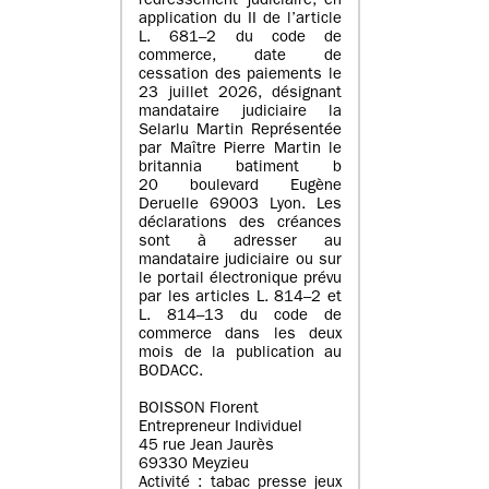
redressement judiciaire, en
application du II de l’article
L. 681–2 du code de
commerce, date de
cessation des paiements le
23 juillet 2026, désignant
mandataire judiciaire la
Selarlu Martin Représentée
par Maître Pierre Martin le
britannia batiment b
20 boulevard Eugène
Deruelle 69003 Lyon. Les
déclarations des créances
sont à adresser au
mandataire judiciaire ou sur
le portail électronique prévu
par les articles L. 814–2 et
L. 814–13 du code de
commerce dans les deux
mois de la publication au
BODACC.
BOISSON Florent
Entrepreneur Individuel
45 rue Jean Jaurès
69330 Meyzieu
Activité : tabac presse jeux