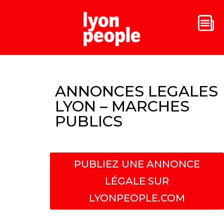
ANNONCES LEGALES
LYON – MARCHES
PUBLICS
PUBLIEZ UNE ANNONCE
LÉGALE SUR
LYONPEOPLE.COM