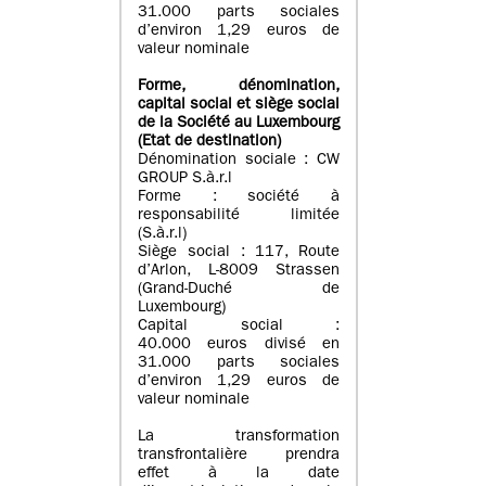
31.000 parts sociales
d’environ 1,29 euros de
valeur nominale
Forme, dénomination
,
capital social
et siège social
de la Société au Luxembourg
(Etat d
e destination
)
Dénomination sociale : CW
GROUP S.à.r.l
Forme : société à
responsabilité limitée
(S.à.r.l)
Siège social : 117, Route
d’Arlon, L-8009 Strassen
(Grand-Duché de
Luxembourg)
Capital social :
40.000 euros divisé en
31.000 parts sociales
d’environ 1,29 euros de
valeur nominale
La transformation
transfrontalière prendra
effet à la date