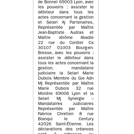
de Bonnel 69003 Lyon, avec
les pouvoirs : assister le
débiteur dans tous les
actes concernant la gestion
et Selarl Aj Partenaires,
Représentée par Maître
Jean-Baptiste Audras et
Maître Jérôme Abadie
22 rue du Cordier Cs
30107 01003 Bourg-en-
Bresse, avec les pouvoirs :
assister le débiteur dans
tous les actes concernant la
gestion, mandataire
judiciaire la Selarl Marie
Dubois Membre du Gie Adn
Mj Représentée par Maître
Marie Dubois 32 rue
Molière 69006 Lyon et la
Selarl Mj Synergie –
Mandataires Judiciaires
Représentée par Maître
Fabrice Chretien 8 rue
Blanqui le Century
42026 Saint-Étienne. Les
déclarations des créances