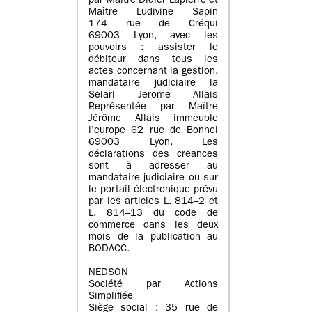
par Maître Didier Lapierre et
Maître Ludivine Sapin
174 rue de Créqui
69003 Lyon, avec les
pouvoirs : assister le
débiteur dans tous les
actes concernant la gestion,
mandataire judiciaire la
Selarl Jerome Allais
Représentée par Maître
Jérôme Allais immeuble
l’europe 62 rue de Bonnel
69003 Lyon. Les
déclarations des créances
sont à adresser au
mandataire judiciaire ou sur
le portail électronique prévu
par les articles L. 814–2 et
L. 814–13 du code de
commerce dans les deux
mois de la publication au
BODACC.
NEDSON
Société par Actions
Simplifiée
Siège social : 35 rue de