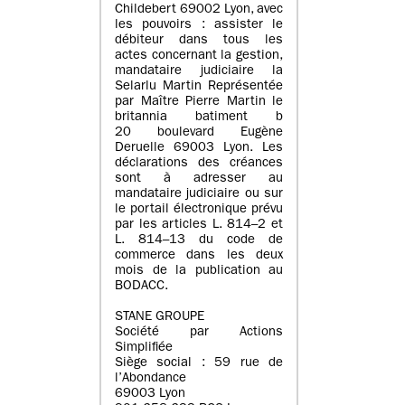
Childebert 69002 Lyon, avec
les pouvoirs : assister le
débiteur dans tous les
actes concernant la gestion,
mandataire judiciaire la
Selarlu Martin Représentée
par Maître Pierre Martin le
britannia batiment b
20 boulevard Eugène
Deruelle 69003 Lyon. Les
déclarations des créances
sont à adresser au
mandataire judiciaire ou sur
le portail électronique prévu
par les articles L. 814–2 et
L. 814–13 du code de
commerce dans les deux
mois de la publication au
BODACC.
STANE GROUPE
Société par Actions
Simplifiée
Siège social : 59 rue de
l’Abondance
69003 Lyon