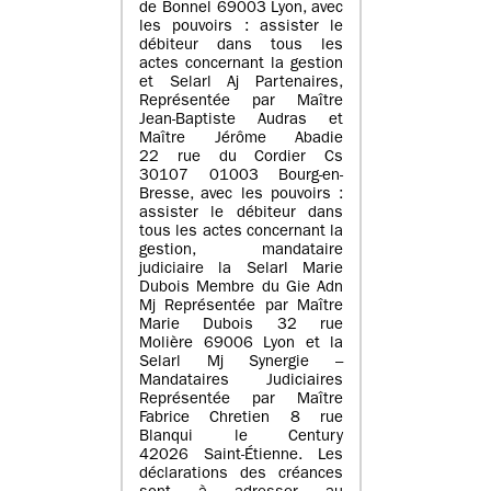
de Bonnel 69003 Lyon, avec
les pouvoirs : assister le
débiteur dans tous les
actes concernant la gestion
et Selarl Aj Partenaires,
Représentée par Maître
Jean-Baptiste Audras et
Maître Jérôme Abadie
22 rue du Cordier Cs
30107 01003 Bourg-en-
Bresse, avec les pouvoirs :
assister le débiteur dans
tous les actes concernant la
gestion, mandataire
judiciaire la Selarl Marie
Dubois Membre du Gie Adn
Mj Représentée par Maître
Marie Dubois 32 rue
Molière 69006 Lyon et la
Selarl Mj Synergie –
Mandataires Judiciaires
Représentée par Maître
Fabrice Chretien 8 rue
Blanqui le Century
42026 Saint-Étienne. Les
déclarations des créances