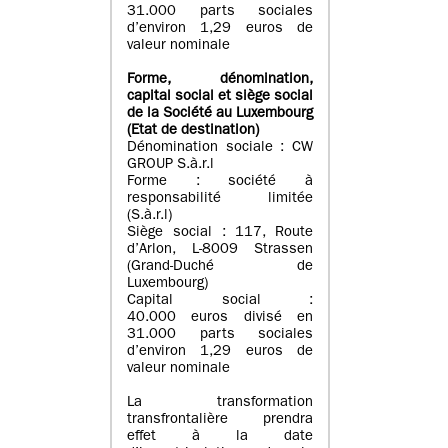
31.000 parts sociales
d’environ 1,29 euros de
valeur nominale
Forme, dénomination
,
capital social
et siège social
de la Société au Luxembourg
(Etat d
e destination
)
Dénomination sociale : CW
GROUP S.à.r.l
Forme : société à
responsabilité limitée
(S.à.r.l)
Siège social : 117, Route
d’Arlon, L-8009 Strassen
(Grand-Duché de
Luxembourg)
Capital social :
40.000 euros divisé en
31.000 parts sociales
d’environ 1,29 euros de
valeur nominale
La transformation
transfrontalière prendra
effet à la date