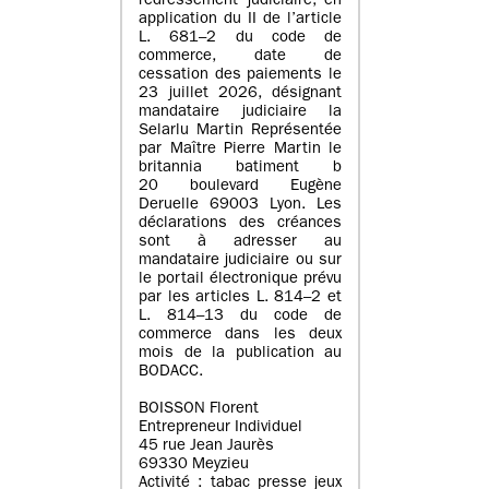
redressement judiciaire, en
application du II de l’article
L. 681–2 du code de
commerce, date de
cessation des paiements le
23 juillet 2026, désignant
mandataire judiciaire la
Selarlu Martin Représentée
par Maître Pierre Martin le
britannia batiment b
20 boulevard Eugène
Deruelle 69003 Lyon. Les
déclarations des créances
sont à adresser au
mandataire judiciaire ou sur
le portail électronique prévu
par les articles L. 814–2 et
L. 814–13 du code de
commerce dans les deux
mois de la publication au
BODACC.
BOISSON Florent
Entrepreneur Individuel
45 rue Jean Jaurès
69330 Meyzieu
Activité : tabac presse jeux