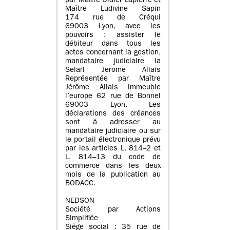
par Maître Didier Lapierre et
Maître Ludivine Sapin
174 rue de Créqui
69003 Lyon, avec les
pouvoirs : assister le
débiteur dans tous les
actes concernant la gestion,
mandataire judiciaire la
Selarl Jerome Allais
Représentée par Maître
Jérôme Allais immeuble
l’europe 62 rue de Bonnel
69003 Lyon. Les
déclarations des créances
sont à adresser au
mandataire judiciaire ou sur
le portail électronique prévu
par les articles L. 814–2 et
L. 814–13 du code de
commerce dans les deux
mois de la publication au
BODACC.
NEDSON
Société par Actions
Simplifiée
Siège social : 35 rue de