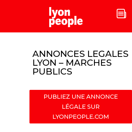
ANNONCES LEGALES
LYON – MARCHES
PUBLICS
PUBLIEZ UNE ANNONCE
LÉGALE SUR
LYONPEOPLE.COM