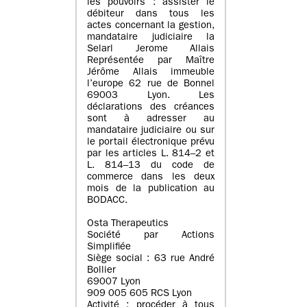
les pouvoirs : assister le
débiteur dans tous les
actes concernant la gestion,
mandataire judiciaire la
Selarl Jerome Allais
Représentée par Maître
Jérôme Allais immeuble
l’europe 62 rue de Bonnel
69003 Lyon. Les
déclarations des créances
sont à adresser au
mandataire judiciaire ou sur
le portail électronique prévu
par les articles L. 814–2 et
L. 814–13 du code de
commerce dans les deux
mois de la publication au
BODACC.
Osta Therapeutics
Société par Actions
Simplifiée
Siège social : 63 rue André
Bollier
69007 Lyon
909 005 605 RCS Lyon
Activité : procéder à tous