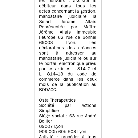
les pouvoirs : assister le
débiteur dans tous les
actes concernant la gestion,
mandataire judiciaire la
Selarl Jerome Allais
Représentée par Maître
Jérôme Allais immeuble
l’europe 62 rue de Bonnel
69003 Lyon. Les
déclarations des créances
sont à adresser au
mandataire judiciaire ou sur
le portail électronique prévu
par les articles L. 814–2 et
L. 814–13 du code de
commerce dans les deux
mois de la publication au
BODACC.
Osta Therapeutics
Société par Actions
Simplifiée
Siège social : 63 rue André
Bollier
69007 Lyon
909 005 605 RCS Lyon
Activité : procéder à tous