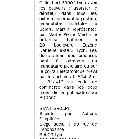
Childebert 69002 Lyon, avec
les pouvoirs : assister le
débiteur dans tous les
actes concernant la gestion,
mandataire judiciaire la
Selarlu Martin Représentée
par Maître Pierre Martin le
britannia batiment b
20 boulevard Eugène
Deruelle 69003 Lyon. Les
déclarations des créances
sont à adresser au
mandataire judiciaire ou sur
le portail électronique prévu
par les articles L. 814–2 et
L. 814–13 du code de
commerce dans les deux
mois de la publication au
BODACC.
STANE GROUPE
Société par Actions
Simplifiée
Siège social : 59 rue de
l’Abondance
69003 Lyon