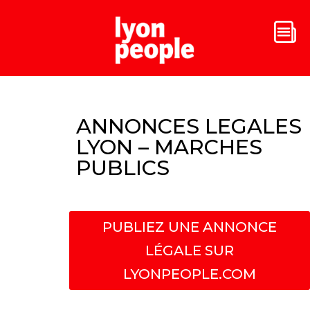
ANNONCES LEGALES
LYON – MARCHES
PUBLICS
PUBLIEZ UNE ANNONCE
LÉGALE SUR
LYONPEOPLE.COM