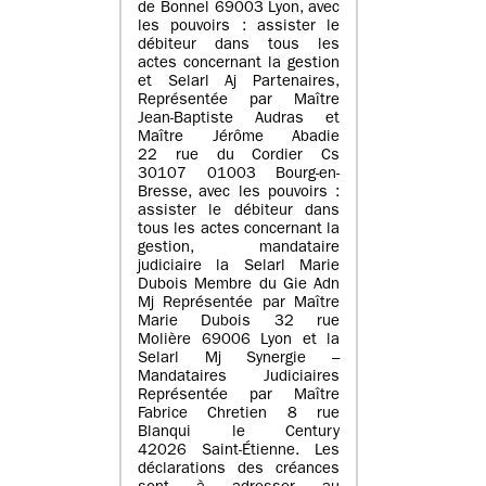
de Bonnel 69003 Lyon, avec
les pouvoirs : assister le
débiteur dans tous les
actes concernant la gestion
et Selarl Aj Partenaires,
Représentée par Maître
Jean-Baptiste Audras et
Maître Jérôme Abadie
22 rue du Cordier Cs
30107 01003 Bourg-en-
Bresse, avec les pouvoirs :
assister le débiteur dans
tous les actes concernant la
gestion, mandataire
judiciaire la Selarl Marie
Dubois Membre du Gie Adn
Mj Représentée par Maître
Marie Dubois 32 rue
Molière 69006 Lyon et la
Selarl Mj Synergie –
Mandataires Judiciaires
Représentée par Maître
Fabrice Chretien 8 rue
Blanqui le Century
42026 Saint-Étienne. Les
déclarations des créances