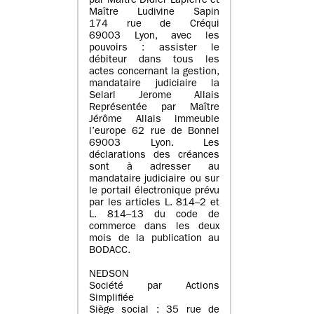
par Maître Didier Lapierre et
Maître Ludivine Sapin
174 rue de Créqui
69003 Lyon, avec les
pouvoirs : assister le
débiteur dans tous les
actes concernant la gestion,
mandataire judiciaire la
Selarl Jerome Allais
Représentée par Maître
Jérôme Allais immeuble
l’europe 62 rue de Bonnel
69003 Lyon. Les
déclarations des créances
sont à adresser au
mandataire judiciaire ou sur
le portail électronique prévu
par les articles L. 814–2 et
L. 814–13 du code de
commerce dans les deux
mois de la publication au
BODACC.
NEDSON
Société par Actions
Simplifiée
Siège social : 35 rue de