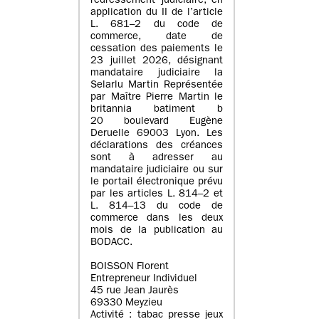
redressement judiciaire, en
application du II de l’article
L. 681–2 du code de
commerce, date de
cessation des paiements le
23 juillet 2026, désignant
mandataire judiciaire la
Selarlu Martin Représentée
par Maître Pierre Martin le
britannia batiment b
20 boulevard Eugène
Deruelle 69003 Lyon. Les
déclarations des créances
sont à adresser au
mandataire judiciaire ou sur
le portail électronique prévu
par les articles L. 814–2 et
L. 814–13 du code de
commerce dans les deux
mois de la publication au
BODACC.
BOISSON Florent
Entrepreneur Individuel
45 rue Jean Jaurès
69330 Meyzieu
Activité : tabac presse jeux