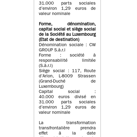
31.000 parts sociales
d’environ 1,29 euros de
valeur nominale
Forme, dénomination
,
capital social
et siège social
de la Société au Luxembourg
(Etat d
e destination
)
Dénomination sociale : CW
GROUP S.à.r.l
Forme : société à
responsabilité limitée
(S.à.r.l)
Siège social : 117, Route
d’Arlon, L-8009 Strassen
(Grand-Duché de
Luxembourg)
Capital social :
40.000 euros divisé en
31.000 parts sociales
d’environ 1,29 euros de
valeur nominale
La transformation
transfrontalière prendra
effet à la date