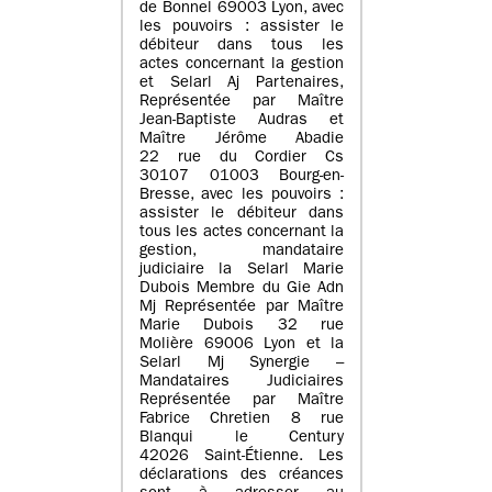
de Bonnel 69003 Lyon, avec
les pouvoirs : assister le
débiteur dans tous les
actes concernant la gestion
et Selarl Aj Partenaires,
Représentée par Maître
Jean-Baptiste Audras et
Maître Jérôme Abadie
22 rue du Cordier Cs
30107 01003 Bourg-en-
Bresse, avec les pouvoirs :
assister le débiteur dans
tous les actes concernant la
gestion, mandataire
judiciaire la Selarl Marie
Dubois Membre du Gie Adn
Mj Représentée par Maître
Marie Dubois 32 rue
Molière 69006 Lyon et la
Selarl Mj Synergie –
Mandataires Judiciaires
Représentée par Maître
Fabrice Chretien 8 rue
Blanqui le Century
42026 Saint-Étienne. Les
déclarations des créances