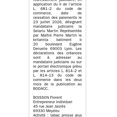
redressement judiciaire, en
application du II de l’article
L. 681–2 du code de
commerce, date de
cessation des paiements le
23 juillet 2026, désignant
mandataire judiciaire la
Selarlu Martin Représentée
par Maître Pierre Martin le
britannia batiment b
20 boulevard Eugène
Deruelle 69003 Lyon. Les
déclarations des créances
sont à adresser au
mandataire judiciaire ou sur
le portail électronique prévu
par les articles L. 814–2 et
L. 814–13 du code de
commerce dans les deux
mois de la publication au
BODACC.
BOISSON Florent
Entrepreneur Individuel
45 rue Jean Jaurès
69330 Meyzieu
Activité : tabac presse jeux