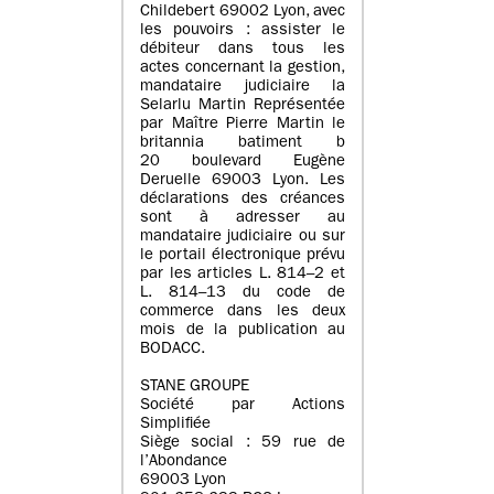
Childebert 69002 Lyon, avec
les pouvoirs : assister le
débiteur dans tous les
actes concernant la gestion,
mandataire judiciaire la
Selarlu Martin Représentée
par Maître Pierre Martin le
britannia batiment b
20 boulevard Eugène
Deruelle 69003 Lyon. Les
déclarations des créances
sont à adresser au
mandataire judiciaire ou sur
le portail électronique prévu
par les articles L. 814–2 et
L. 814–13 du code de
commerce dans les deux
mois de la publication au
BODACC.
STANE GROUPE
Société par Actions
Simplifiée
Siège social : 59 rue de
l’Abondance
69003 Lyon