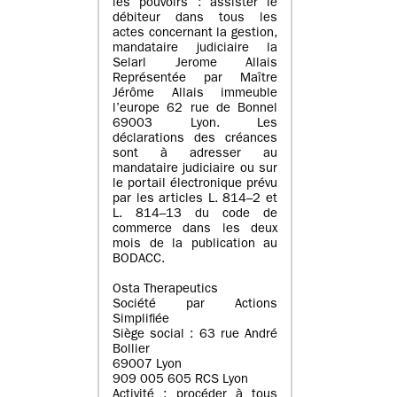
les pouvoirs : assister le
débiteur dans tous les
actes concernant la gestion,
mandataire judiciaire la
Selarl Jerome Allais
Représentée par Maître
Jérôme Allais immeuble
l’europe 62 rue de Bonnel
69003 Lyon. Les
déclarations des créances
sont à adresser au
mandataire judiciaire ou sur
le portail électronique prévu
par les articles L. 814–2 et
L. 814–13 du code de
commerce dans les deux
mois de la publication au
BODACC.
Osta Therapeutics
Société par Actions
Simplifiée
Siège social : 63 rue André
Bollier
69007 Lyon
909 005 605 RCS Lyon
Activité : procéder à tous