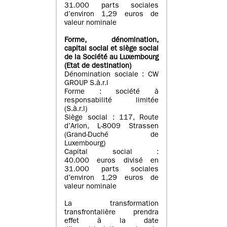
31.000 parts sociales
d’environ 1,29 euros de
valeur nominale
Forme, dénomination
,
capital social
et siège social
de la Société au Luxembourg
(Etat d
e destination
)
Dénomination sociale : CW
GROUP S.à.r.l
Forme : société à
responsabilité limitée
(S.à.r.l)
Siège social : 117, Route
d’Arlon, L-8009 Strassen
(Grand-Duché de
Luxembourg)
Capital social :
40.000 euros divisé en
31.000 parts sociales
d’environ 1,29 euros de
valeur nominale
La transformation
transfrontalière prendra
effet à la date