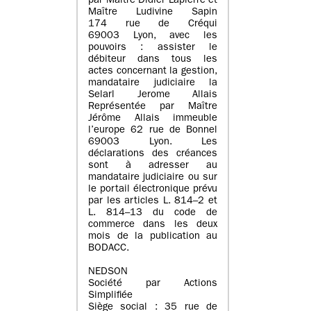
par Maître Didier Lapierre et
Maître Ludivine Sapin
174 rue de Créqui
69003 Lyon, avec les
pouvoirs : assister le
débiteur dans tous les
actes concernant la gestion,
mandataire judiciaire la
Selarl Jerome Allais
Représentée par Maître
Jérôme Allais immeuble
l’europe 62 rue de Bonnel
69003 Lyon. Les
déclarations des créances
sont à adresser au
mandataire judiciaire ou sur
le portail électronique prévu
par les articles L. 814–2 et
L. 814–13 du code de
commerce dans les deux
mois de la publication au
BODACC.
NEDSON
Société par Actions
Simplifiée
Siège social : 35 rue de