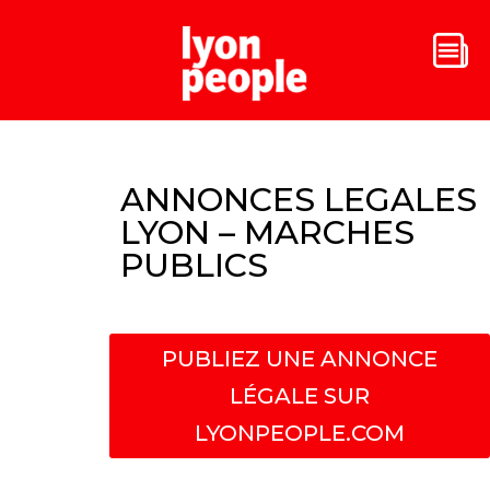
ANNONCES LEGALES
LYON – MARCHES
PUBLICS
PUBLIEZ UNE ANNONCE
LÉGALE SUR
LYONPEOPLE.COM