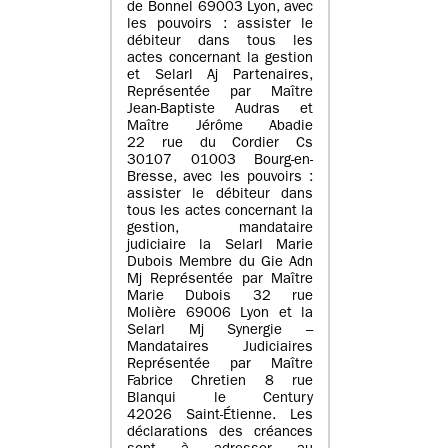
de Bonnel 69003 Lyon, avec
les pouvoirs : assister le
débiteur dans tous les
actes concernant la gestion
et Selarl Aj Partenaires,
Représentée par Maître
Jean-Baptiste Audras et
Maître Jérôme Abadie
22 rue du Cordier Cs
30107 01003 Bourg-en-
Bresse, avec les pouvoirs :
assister le débiteur dans
tous les actes concernant la
gestion, mandataire
judiciaire la Selarl Marie
Dubois Membre du Gie Adn
Mj Représentée par Maître
Marie Dubois 32 rue
Molière 69006 Lyon et la
Selarl Mj Synergie –
Mandataires Judiciaires
Représentée par Maître
Fabrice Chretien 8 rue
Blanqui le Century
42026 Saint-Étienne. Les
déclarations des créances