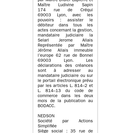
par Maître Didier Lapierre et
Maître Ludivine Sapin
174 rue de Créqui
69003 Lyon, avec les
pouvoirs : assister le
débiteur dans tous les
actes concernant la gestion,
mandataire judiciaire la
Selarl Jerome Allais
Représentée par Maître
Jérôme Allais immeuble
l’europe 62 rue de Bonnel
69003 Lyon. Les
déclarations des créances
sont à adresser au
mandataire judiciaire ou sur
le portail électronique prévu
par les articles L. 814–2 et
L. 814–13 du code de
commerce dans les deux
mois de la publication au
BODACC.
NEDSON
Société par Actions
Simplifiée
Siège social : 35 rue de