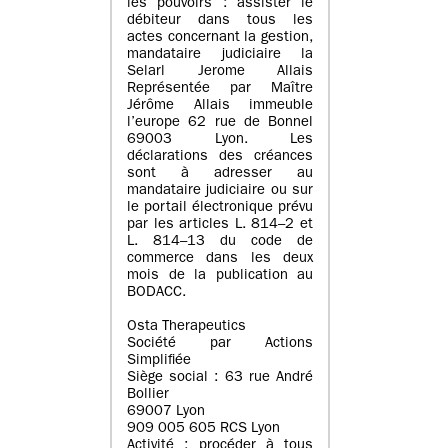
les pouvoirs : assister le
débiteur dans tous les
actes concernant la gestion,
mandataire judiciaire la
Selarl Jerome Allais
Représentée par Maître
Jérôme Allais immeuble
l’europe 62 rue de Bonnel
69003 Lyon. Les
déclarations des créances
sont à adresser au
mandataire judiciaire ou sur
le portail électronique prévu
par les articles L. 814–2 et
L. 814–13 du code de
commerce dans les deux
mois de la publication au
BODACC.
Osta Therapeutics
Société par Actions
Simplifiée
Siège social : 63 rue André
Bollier
69007 Lyon
909 005 605 RCS Lyon
Activité : procéder à tous