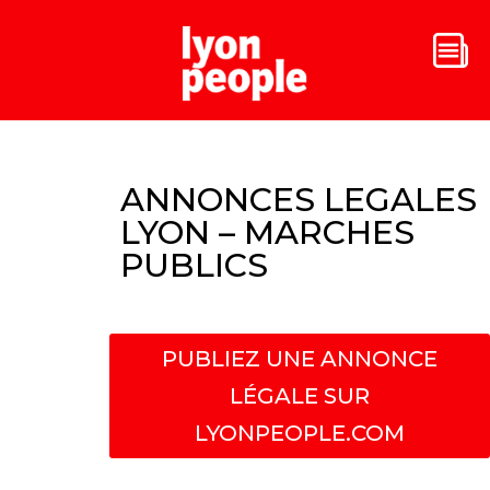
ANNONCES LEGALES
LYON – MARCHES
PUBLICS
PUBLIEZ UNE ANNONCE
LÉGALE SUR
LYONPEOPLE.COM