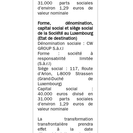
31.000 parts sociales
d’environ 1,29 euros de
valeur nominale
Forme, dénomination
,
capital social
et siège social
de la Société au Luxembourg
(Etat d
e destination
)
Dénomination sociale : CW
GROUP S.à.r.l
Forme : société à
responsabilité limitée
(S.à.r.l)
Siège social : 117, Route
d’Arlon, L-8009 Strassen
(Grand-Duché de
Luxembourg)
Capital social :
40.000 euros divisé en
31.000 parts sociales
d’environ 1,29 euros de
valeur nominale
La transformation
transfrontalière prendra
effet à la date