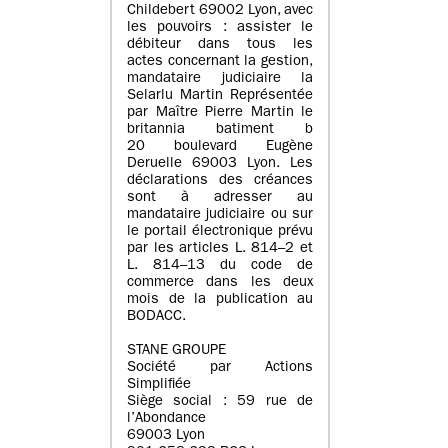
Childebert 69002 Lyon, avec
les pouvoirs : assister le
débiteur dans tous les
actes concernant la gestion,
mandataire judiciaire la
Selarlu Martin Représentée
par Maître Pierre Martin le
britannia batiment b
20 boulevard Eugène
Deruelle 69003 Lyon. Les
déclarations des créances
sont à adresser au
mandataire judiciaire ou sur
le portail électronique prévu
par les articles L. 814–2 et
L. 814–13 du code de
commerce dans les deux
mois de la publication au
BODACC.
STANE GROUPE
Société par Actions
Simplifiée
Siège social : 59 rue de
l’Abondance
69003 Lyon