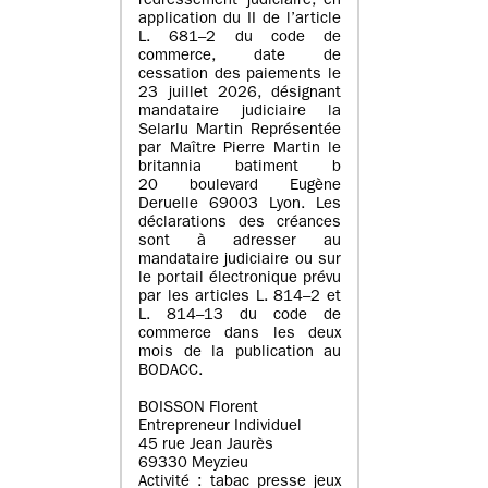
redressement judiciaire, en
application du II de l’article
L. 681–2 du code de
commerce, date de
cessation des paiements le
23 juillet 2026, désignant
mandataire judiciaire la
Selarlu Martin Représentée
par Maître Pierre Martin le
britannia batiment b
20 boulevard Eugène
Deruelle 69003 Lyon. Les
déclarations des créances
sont à adresser au
mandataire judiciaire ou sur
le portail électronique prévu
par les articles L. 814–2 et
L. 814–13 du code de
commerce dans les deux
mois de la publication au
BODACC.
BOISSON Florent
Entrepreneur Individuel
45 rue Jean Jaurès
69330 Meyzieu
Activité : tabac presse jeux