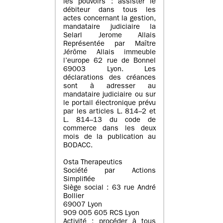
les pouvoirs : assister le
débiteur dans tous les
actes concernant la gestion,
mandataire judiciaire la
Selarl Jerome Allais
Représentée par Maître
Jérôme Allais immeuble
l’europe 62 rue de Bonnel
69003 Lyon. Les
déclarations des créances
sont à adresser au
mandataire judiciaire ou sur
le portail électronique prévu
par les articles L. 814–2 et
L. 814–13 du code de
commerce dans les deux
mois de la publication au
BODACC.
Osta Therapeutics
Société par Actions
Simplifiée
Siège social : 63 rue André
Bollier
69007 Lyon
909 005 605 RCS Lyon
Activité : procéder à tous