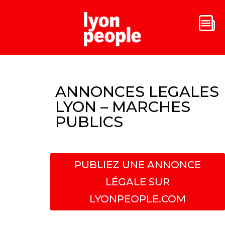
ANNONCES LEGALES
LYON – MARCHES
PUBLICS
PUBLIEZ UNE ANNONCE
LÉGALE SUR
LYONPEOPLE.COM