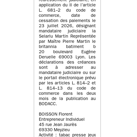
redressement judiciaire, en
application du II de l’article
L. 681–2 du code de
commerce, date de
cessation des paiements le
23 juillet 2026, désignant
mandataire judiciaire la
Selarlu Martin Représentée
par Maître Pierre Martin le
britannia batiment b
20 boulevard Eugène
Deruelle 69003 Lyon. Les
déclarations des créances
sont à adresser au
mandataire judiciaire ou sur
le portail électronique prévu
par les articles L. 814–2 et
L. 814–13 du code de
commerce dans les deux
mois de la publication au
BODACC.
BOISSON Florent
Entrepreneur Individuel
45 rue Jean Jaurès
69330 Meyzieu
Activité : tabac presse jeux