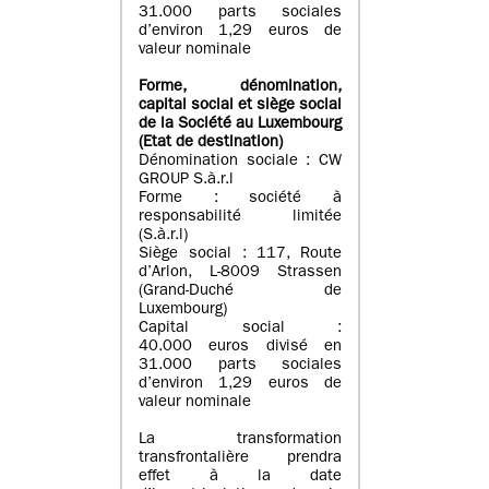
31.000 parts sociales
d’environ 1,29 euros de
valeur nominale
Forme, dénomination
,
capital social
et siège social
de la Société au Luxembourg
(Etat d
e destination
)
Dénomination sociale : CW
GROUP S.à.r.l
Forme : société à
responsabilité limitée
(S.à.r.l)
Siège social : 117, Route
d’Arlon, L-8009 Strassen
(Grand-Duché de
Luxembourg)
Capital social :
40.000 euros divisé en
31.000 parts sociales
d’environ 1,29 euros de
valeur nominale
La transformation
transfrontalière prendra
effet à la date