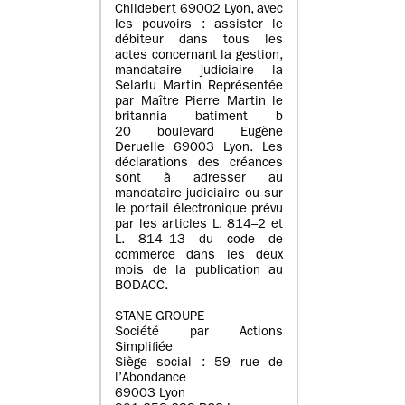
Childebert 69002 Lyon, avec
les pouvoirs : assister le
débiteur dans tous les
actes concernant la gestion,
mandataire judiciaire la
Selarlu Martin Représentée
par Maître Pierre Martin le
britannia batiment b
20 boulevard Eugène
Deruelle 69003 Lyon. Les
déclarations des créances
sont à adresser au
mandataire judiciaire ou sur
le portail électronique prévu
par les articles L. 814–2 et
L. 814–13 du code de
commerce dans les deux
mois de la publication au
BODACC.
STANE GROUPE
Société par Actions
Simplifiée
Siège social : 59 rue de
l’Abondance
69003 Lyon