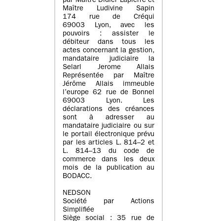
par Maître Didier Lapierre et
Maître Ludivine Sapin
174 rue de Créqui
69003 Lyon, avec les
pouvoirs : assister le
débiteur dans tous les
actes concernant la gestion,
mandataire judiciaire la
Selarl Jerome Allais
Représentée par Maître
Jérôme Allais immeuble
l’europe 62 rue de Bonnel
69003 Lyon. Les
déclarations des créances
sont à adresser au
mandataire judiciaire ou sur
le portail électronique prévu
par les articles L. 814–2 et
L. 814–13 du code de
commerce dans les deux
mois de la publication au
BODACC.
NEDSON
Société par Actions
Simplifiée
Siège social : 35 rue de