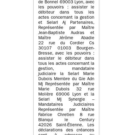
de Bonnel 69003 Lyon, avec
les pouvoirs : assister le
débiteur dans tous les
actes concernant la gestion
et Selarl Aj Partenaires,
Représentée par Maître
Jean-Baptiste Audras et
Maître Jérôme Abadie
22 rue du Cordier Cs
30107 01003 Bourg-en-
Bresse, avec les pouvoirs :
assister le débiteur dans
tous les actes concernant la
gestion, mandataire
judiciaire la Selarl Marie
Dubois Membre du Gie Adn
Mj Représentée par Maître
Marie Dubois 32 rue
Molière 69006 Lyon et la
Selarl Mj Synergie –
Mandataires Judiciaires
Représentée par Maître
Fabrice Chretien 8 rue
Blanqui le Century
42026 Saint-Étienne. Les
déclarations des créances