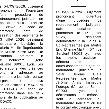
e 04/08/2026. Jugement
rononçant l’ouverture
Le 04/08/2026. Jugement
d’une procédure de
prononçant l’ouverture
edressement judiciaire, en
d’une procédure de
pplication du II de l’article
redressement judiciaire,
L. 681–2 du code de
date de cessation des
commerce, date de
paiements le 15 juillet
essation des paiements le
2026, désignant
3 juillet 2026, désignant
administrateur la Selas Aj
andataire judiciaire la
Up Représentée par Maître
elarlu Martin Représentée
Eric Etienne-Martin 57 rue
ar Maître Pierre Martin le
Servient 69003 Lyon, avec
britannia batiment b
les pouvoirs : assister le
20 boulevard Eugène
débiteur dans tous les
eruelle 69003 Lyon. Les
actes concernant la gestion,
éclarations des créances
mandataire judiciaire la
sont à adresser au
Selarl Jerome Allais
andataire judiciaire ou sur
Représentée par Maître
e portail électronique prévu
Jérôme Allais immeuble
ar les articles L. 814–2 et
l’europe 62 rue de Bonnel
L. 814–13 du code de
69003 Lyon. Les
ommerce dans les deux
déclarations des créances
ois de la publication au
sont à adresser au
ODACC.
mandataire judiciaire ou sur
le portail électronique prévu