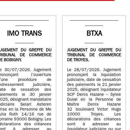
IMO TRANS
BTXA
UGEMENT DU GREFFE DU
JUGEMENT DU GREFFE DU
TRIBUNAL DE COMMERCE
TRIBUNAL DE COMMERCE
E BOBIGNY.
DE TROYES.
e 30/07/2026. Jugement
Le 28/07/2026. Jugement
rononçant l’ouverture
prononçant la liquidation
d’une procédure de
judiciaire, date de cessation
edressement judiciaire,
des paiements le 21 janvier
ate de cessation des
2025, désignant liquidateur
aiements le 30 janvier
SCP Denis Hazane – Sylvie
025, désignant mandataire
Duval en la Personne de
udiciaire Selarl Asteren
Maître Denis Hazane
rise en la Personne de Me
32 boulevard Victor Hugo
ulia Ruth 14/16 rue de
10000 Troyes. Les
orraine 93000 Bobigny. Les
déclarations des créances
éclarations des créances
sont à adresser au
sont à adresser au
liquidateur judiciaire ou sur