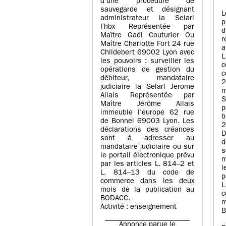
d’une procédure de
sauvegarde et désignant
L
administrateur la Selarl
p
Fhbx Représentée par
Maître Gaël Couturier Ou
r
Maître Charlotte Fort 24 rue
a
Childebert 69002 Lyon avec
les pouvoirs : surveiller les
opérations de gestion du
c
débiteur, mandataire
2
judiciaire la Selarl Jerome
m
Allais Représentée par
S
Maître Jérôme Allais
p
immeuble l’europe 62 rue
de Bonnel 69003 Lyon. Les
déclarations des créances
D
sont à adresser au
d
mandataire judiciaire ou sur
le portail électronique prévu
m
par les articles L. 814–2 et
l
L. 814–13 du code de
p
commerce dans les deux
mois de la publication au
c
BODACC.
m
Activité : enseignement
B
Annonce parue le