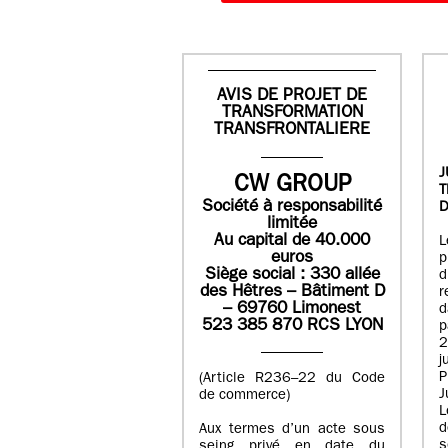
AVIS DE PROJET DE
TRANSFORMATION
TRANSFRONTALIERE
J
CW GROUP
Société à responsabilité
D
limitée
Au capital de 40.000
L
euros
p
Siège social : 330 allée
des Hêtres – Bâtiment D
r
– 69760 Limonest
d
523 385 870 RCS LYON
p
2
j
P
(Article R236–22 du Code
J
de commerce)
L
d
Aux termes d’un acte sous
seing privé en date du