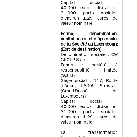
Capital social :
40.000 euros divisé en
31.000 parts sociales
d’environ 1,29 euros de
valeur nominale
Forme, dénomination
,
capital social
et siège social
de la Société au Luxembourg
(Etat d
e destination
)
Dénomination sociale : CW
GROUP S.à.r.l
Forme : société à
responsabilité limitée
(S.à.r.l)
Siège social : 117, Route
d’Arlon, L-8009 Strassen
(Grand-Duché de
Luxembourg)
Capital social :
40.000 euros divisé en
31.000 parts sociales
d’environ 1,29 euros de
valeur nominale
La transformation