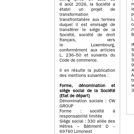
m
6 août 2026, la Société a
l
établi un projet de
p
transformation
transfrontalière aux termes
c
duquel il est envisagé de
m
transférer le siège de la
B
Société, société de droit
français, vers
I
le Luxembourg,
conformément aux articles
S
L. 236–50 et suivants du
S
Code de commerce.
9
4
Il en résulte la publication
A
des mentions suivantes :
t
Forme, dénomination et
3
siège social de la Société
(Etat
de départ
)
Dénomination sociale : CW
GROUP
Forme : société à
responsabilité limitée
Siège social : 330 allée des
Hêtres – Bâtiment D –
69760 Limonest