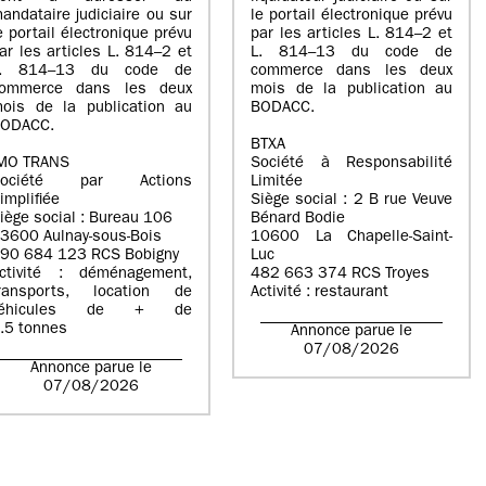
andataire judiciaire ou sur
le portail électronique prévu
e portail électronique prévu
par les articles L. 814–2 et
ar les articles L. 814–2 et
L. 814–13 du code de
L. 814–13 du code de
commerce dans les deux
ommerce dans les deux
mois de la publication au
ois de la publication au
BODACC.
ODACC.
BTXA
MO TRANS
Société à Responsabilité
Société par Actions
Limitée
implifiée
Siège social : 2 B rue Veuve
iège social : Bureau 106
Bénard Bodie
3600 Aulnay-sous-Bois
10600 La Chapelle-Saint-
90 684 123 RCS Bobigny
Luc
ctivité : déménagement,
482 663 374 RCS Troyes
ransports, location de
Activité : restaurant
véhicules de + de
.5 tonnes
Annonce parue le
07/08/2026
Annonce parue le
07/08/2026