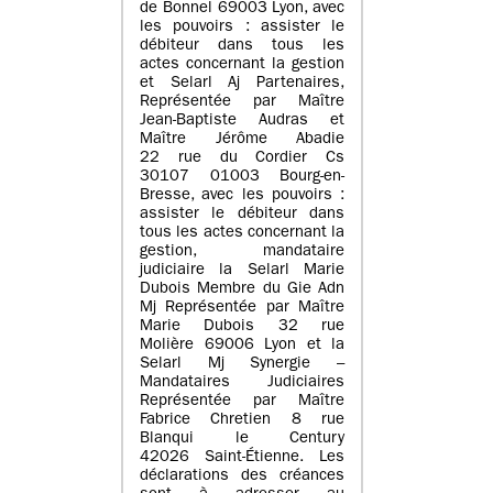
de Bonnel 69003 Lyon, avec
les pouvoirs : assister le
débiteur dans tous les
actes concernant la gestion
et Selarl Aj Partenaires,
Représentée par Maître
Jean-Baptiste Audras et
Maître Jérôme Abadie
22 rue du Cordier Cs
30107 01003 Bourg-en-
Bresse, avec les pouvoirs :
assister le débiteur dans
tous les actes concernant la
gestion, mandataire
judiciaire la Selarl Marie
Dubois Membre du Gie Adn
Mj Représentée par Maître
Marie Dubois 32 rue
Molière 69006 Lyon et la
Selarl Mj Synergie –
Mandataires Judiciaires
Représentée par Maître
Fabrice Chretien 8 rue
Blanqui le Century
42026 Saint-Étienne. Les
déclarations des créances