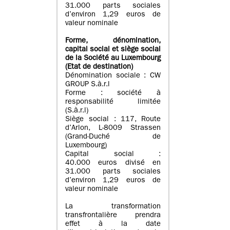
31.000 parts sociales
d’environ 1,29 euros de
valeur nominale
Forme, dénomination
,
capital social
et siège social
de la Société au Luxembourg
(Etat d
e destination
)
Dénomination sociale : CW
GROUP S.à.r.l
Forme : société à
responsabilité limitée
(S.à.r.l)
Siège social : 117, Route
d’Arlon, L-8009 Strassen
(Grand-Duché de
Luxembourg)
Capital social :
40.000 euros divisé en
31.000 parts sociales
d’environ 1,29 euros de
valeur nominale
La transformation
transfrontalière prendra
effet à la date