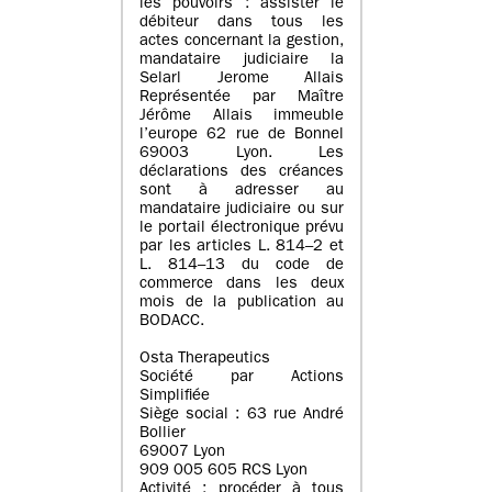
les pouvoirs : assister le
débiteur dans tous les
actes concernant la gestion,
mandataire judiciaire la
Selarl Jerome Allais
Représentée par Maître
Jérôme Allais immeuble
l’europe 62 rue de Bonnel
69003 Lyon. Les
déclarations des créances
sont à adresser au
mandataire judiciaire ou sur
le portail électronique prévu
par les articles L. 814–2 et
L. 814–13 du code de
commerce dans les deux
mois de la publication au
BODACC.
Osta Therapeutics
Société par Actions
Simplifiée
Siège social : 63 rue André
Bollier
69007 Lyon
909 005 605 RCS Lyon
Activité : procéder à tous