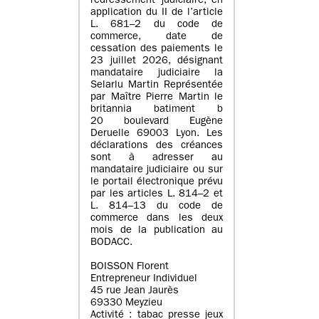
redressement judiciaire, en
application du II de l’article
L. 681–2 du code de
commerce, date de
cessation des paiements le
23 juillet 2026, désignant
mandataire judiciaire la
Selarlu Martin Représentée
par Maître Pierre Martin le
britannia batiment b
20 boulevard Eugène
Deruelle 69003 Lyon. Les
déclarations des créances
sont à adresser au
mandataire judiciaire ou sur
le portail électronique prévu
par les articles L. 814–2 et
L. 814–13 du code de
commerce dans les deux
mois de la publication au
BODACC.
BOISSON Florent
Entrepreneur Individuel
45 rue Jean Jaurès
69330 Meyzieu
Activité : tabac presse jeux