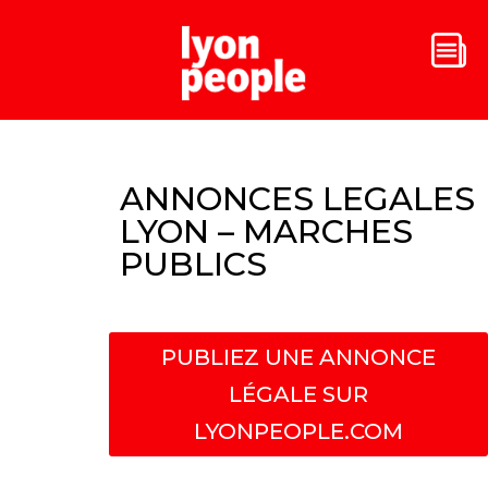
ANNONCES LEGALES
LYON – MARCHES
PUBLICS
PUBLIEZ UNE ANNONCE
LÉGALE SUR
LYONPEOPLE.COM