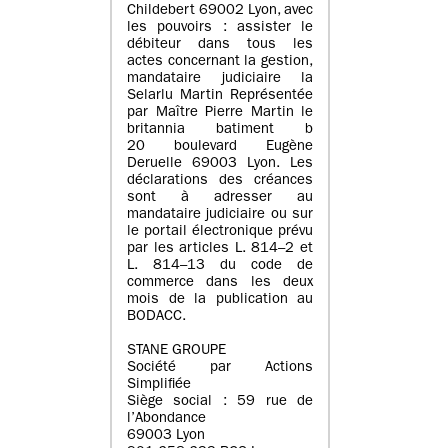
Childebert 69002 Lyon, avec
les pouvoirs : assister le
débiteur dans tous les
actes concernant la gestion,
mandataire judiciaire la
Selarlu Martin Représentée
par Maître Pierre Martin le
britannia batiment b
20 boulevard Eugène
Deruelle 69003 Lyon. Les
déclarations des créances
sont à adresser au
mandataire judiciaire ou sur
le portail électronique prévu
par les articles L. 814–2 et
L. 814–13 du code de
commerce dans les deux
mois de la publication au
BODACC.
STANE GROUPE
Société par Actions
Simplifiée
Siège social : 59 rue de
l’Abondance
69003 Lyon