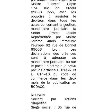
par Maître Didier Lapierre et
Maître Ludivine Sapin
174 rue de Créqui
69003 Lyon, avec les
pouvoirs : assister le
débiteur dans tous les
actes concernant la gestion,
mandataire judiciaire la
Selarl Jerome Allais
Représentée par Maître
Jérôme Allais immeuble
l’europe 62 rue de Bonnel
69003 Lyon. Les
déclarations des créances
sont à adresser au
mandataire judiciaire ou sur
le portail électronique prévu
par les articles L. 814–2 et
L. 814–13 du code de
commerce dans les deux
mois de la publication au
BODACC.
NEDSON
Société par Actions
Simplifiée
Siège social : 35 rue de