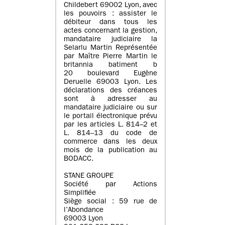
Childebert 69002 Lyon, avec
les pouvoirs : assister le
débiteur dans tous les
actes concernant la gestion,
mandataire judiciaire la
Selarlu Martin Représentée
par Maître Pierre Martin le
britannia batiment b
20 boulevard Eugène
Deruelle 69003 Lyon. Les
déclarations des créances
sont à adresser au
mandataire judiciaire ou sur
le portail électronique prévu
par les articles L. 814–2 et
L. 814–13 du code de
commerce dans les deux
mois de la publication au
BODACC.
STANE GROUPE
Société par Actions
Simplifiée
Siège social : 59 rue de
l’Abondance
69003 Lyon