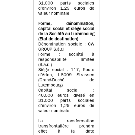
31.000 parts sociales
d’environ 1,29 euros de
valeur nominale
Forme, dénomination
,
capital social
et siège social
de la Société au Luxembourg
(Etat d
e destination
)
Dénomination sociale : CW
GROUP S.à.r.l
Forme : société à
responsabilité limitée
(S.à.r.l)
Siège social : 117, Route
d’Arlon, L-8009 Strassen
(Grand-Duché de
Luxembourg)
Capital social :
40.000 euros divisé en
31.000 parts sociales
d’environ 1,29 euros de
valeur nominale
La transformation
transfrontalière prendra
effet à la date