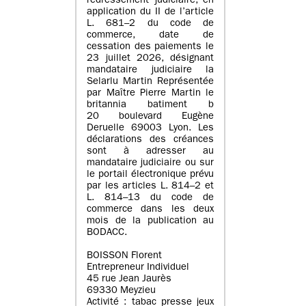
redressement judiciaire, en
application du II de l’article
L. 681–2 du code de
commerce, date de
cessation des paiements le
23 juillet 2026, désignant
mandataire judiciaire la
Selarlu Martin Représentée
par Maître Pierre Martin le
britannia batiment b
20 boulevard Eugène
Deruelle 69003 Lyon. Les
déclarations des créances
sont à adresser au
mandataire judiciaire ou sur
le portail électronique prévu
par les articles L. 814–2 et
L. 814–13 du code de
commerce dans les deux
mois de la publication au
BODACC.
BOISSON Florent
Entrepreneur Individuel
45 rue Jean Jaurès
69330 Meyzieu
Activité : tabac presse jeux