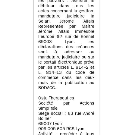
les pouvoirs : assister le
débiteur dans tous les
actes concernant la gestion,
mandataire judiciaire la
Selarl Jerome Allais
Représentée par Maître
Jérôme Allais immeuble
l’europe 62 rue de Bonnel
69003 Lyon. Les
déclarations des créances
sont à adresser au
mandataire judiciaire ou sur
le portail électronique prévu
par les articles L. 814–2 et
L. 814–13 du code de
commerce dans les deux
mois de la publication au
BODACC.
Osta Therapeutics
Société par Actions
Simplifiée
Siège social : 63 rue André
Bollier
69007 Lyon
909 005 605 RCS Lyon
Activité : procéder à tous