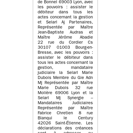
de Bonnel 69003 Lyon, avec
les pouvoirs : assister le
débiteur dans tous les
actes concernant la gestion
et Selarl Aj Partenaires,
Représentée par Maître
Jean-Baptiste Audras et
Maître Jérôme Abadie
22 rue du Cordier Cs
30107 01003 Bourg-en-
Bresse, avec les pouvoirs :
assister le débiteur dans
tous les actes concernant la
gestion, mandataire
judiciaire la Selarl Marie
Dubois Membre du Gie Adn
Mj Représentée par Maître
Marie Dubois 32 rue
Molière 69006 Lyon et la
Selarl Mj Synergie –
Mandataires Judiciaires
Représentée par Maître
Fabrice Chretien 8 rue
Blanqui le Century
42026 Saint-Étienne. Les
déclarations des créances