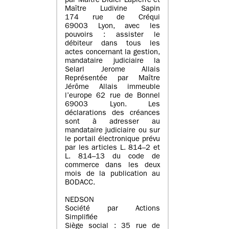
par Maître Didier Lapierre et
Maître Ludivine Sapin
174 rue de Créqui
69003 Lyon, avec les
pouvoirs : assister le
débiteur dans tous les
actes concernant la gestion,
mandataire judiciaire la
Selarl Jerome Allais
Représentée par Maître
Jérôme Allais immeuble
l’europe 62 rue de Bonnel
69003 Lyon. Les
déclarations des créances
sont à adresser au
mandataire judiciaire ou sur
le portail électronique prévu
par les articles L. 814–2 et
L. 814–13 du code de
commerce dans les deux
mois de la publication au
BODACC.
NEDSON
Société par Actions
Simplifiée
Siège social : 35 rue de