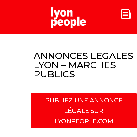
ANNONCES LEGALES
LYON – MARCHES
PUBLICS
PUBLIEZ UNE ANNONCE
LÉGALE SUR
LYONPEOPLE.COM