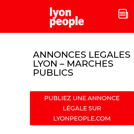
ANNONCES LEGALES
LYON – MARCHES
PUBLICS
PUBLIEZ UNE ANNONCE
LÉGALE SUR
LYONPEOPLE.COM