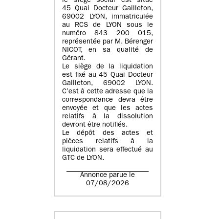
le siège social est situé
45 Quai Docteur Gailleton,
69002 LYON
, immatriculée
au
RCS de LYON sous le
numéro 843 200 015
,
représentée par
M. Bérenger
NICOT
, en sa qualité de
Gérant.
Le siège de la liquidation
est fixé au
45 Quai Docteur
Gailleton, 69002 LYON
.
C’est à cette adresse que la
correspondance devra être
envoyée et que les actes
relatifs à la dissolution
devront être notifiés.
Le dépôt des actes et
pièces relatifs à la
liquidation sera effectué au
GTC de
LYON
.
Annonce parue le
07/08/2026