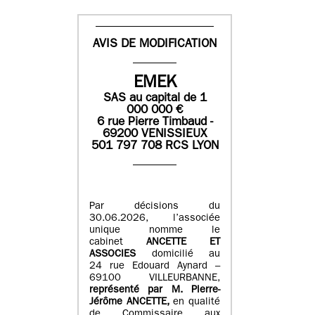
AVIS DE MODIFICATION
EMEK
SAS
au capital de
1
0
00 000
€
6 rue Pierre Timbaud -
69200 VENISSIEUX
501 797 708 RCS LYON
Par décisions du
30.06.2026, l’associée
unique nomme le
cabinet
ANCETTE ET
ASSOCIES
domicilié au
24 rue Edouard Aynard –
69100 VILLEURBANNE,
r
eprésenté par M
.
Pierre
-
Jérôme ANCETTE,
en qualité
de Commissaire aux