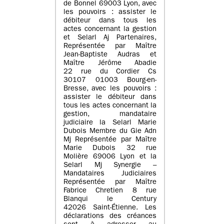
de Bonnel 69003 Lyon, avec
les pouvoirs : assister le
débiteur dans tous les
actes concernant la gestion
et Selarl Aj Partenaires,
Représentée par Maître
Jean-Baptiste Audras et
Maître Jérôme Abadie
22 rue du Cordier Cs
30107 01003 Bourg-en-
Bresse, avec les pouvoirs :
assister le débiteur dans
tous les actes concernant la
gestion, mandataire
judiciaire la Selarl Marie
Dubois Membre du Gie Adn
Mj Représentée par Maître
Marie Dubois 32 rue
Molière 69006 Lyon et la
Selarl Mj Synergie –
Mandataires Judiciaires
Représentée par Maître
Fabrice Chretien 8 rue
Blanqui le Century
42026 Saint-Étienne. Les
déclarations des créances