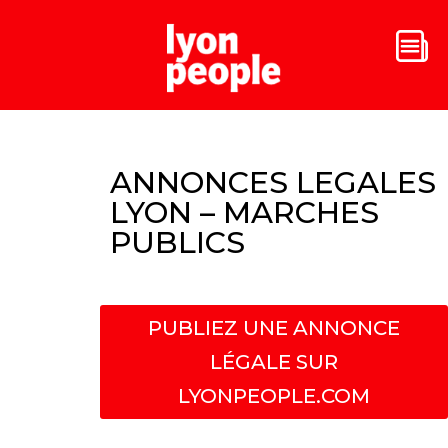
ANNONCES LEGALES
LYON – MARCHES
PUBLICS
PUBLIEZ UNE ANNONCE
LÉGALE SUR
LYONPEOPLE.COM