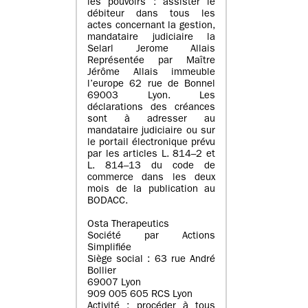
les pouvoirs : assister le
débiteur dans tous les
actes concernant la gestion,
mandataire judiciaire la
Selarl Jerome Allais
Représentée par Maître
Jérôme Allais immeuble
l’europe 62 rue de Bonnel
69003 Lyon. Les
déclarations des créances
sont à adresser au
mandataire judiciaire ou sur
le portail électronique prévu
par les articles L. 814–2 et
L. 814–13 du code de
commerce dans les deux
mois de la publication au
BODACC.
Osta Therapeutics
Société par Actions
Simplifiée
Siège social : 63 rue André
Bollier
69007 Lyon
909 005 605 RCS Lyon
Activité : procéder à tous