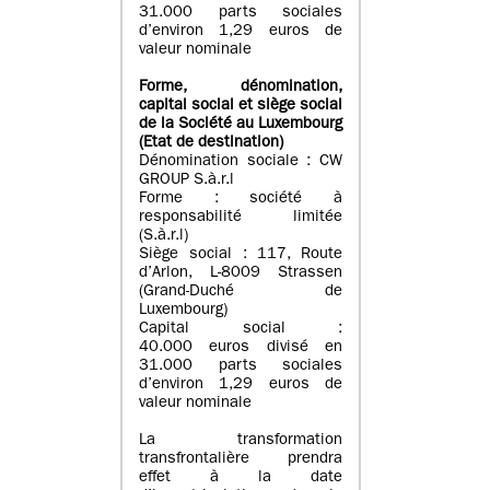
31.000 parts sociales
d’environ 1,29 euros de
valeur nominale
Forme, dénomination
,
capital social
et siège social
de la Société au Luxembourg
(Etat d
e destination
)
Dénomination sociale : CW
GROUP S.à.r.l
Forme : société à
responsabilité limitée
(S.à.r.l)
Siège social : 117, Route
d’Arlon, L-8009 Strassen
(Grand-Duché de
Luxembourg)
Capital social :
40.000 euros divisé en
31.000 parts sociales
d’environ 1,29 euros de
valeur nominale
La transformation
transfrontalière prendra
effet à la date