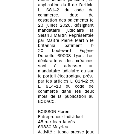
redressement judiciaire, en
application du II de l’article
L. 681–2 du code de
commerce, date de
cessation des paiements le
23 juillet 2026, désignant
mandataire judiciaire la
Selarlu Martin Représentée
par Maître Pierre Martin le
britannia batiment b
20 boulevard Eugène
Deruelle 69003 Lyon. Les
déclarations des créances
sont à adresser au
mandataire judiciaire ou sur
le portail électronique prévu
par les articles L. 814–2 et
L. 814–13 du code de
commerce dans les deux
mois de la publication au
BODACC.
BOISSON Florent
Entrepreneur Individuel
45 rue Jean Jaurès
69330 Meyzieu
Activité : tabac presse jeux