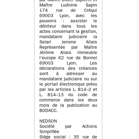
par Maître Didier Lapierre et
Maître Ludivine Sapin
174 rue de Créqui
69003 Lyon, avec les
pouvoirs : assister le
débiteur dans tous les
actes concernant la gestion,
mandataire judiciaire la
Selarl Jerome Allais
Représentée par Maître
Jérôme Allais immeuble
l’europe 62 rue de Bonnel
69003 Lyon. Les
déclarations des créances
sont à adresser au
mandataire judiciaire ou sur
le portail électronique prévu
par les articles L. 814–2 et
L. 814–13 du code de
commerce dans les deux
mois de la publication au
BODACC.
NEDSON
Société par Actions
Simplifiée
Siège social : 35 rue de