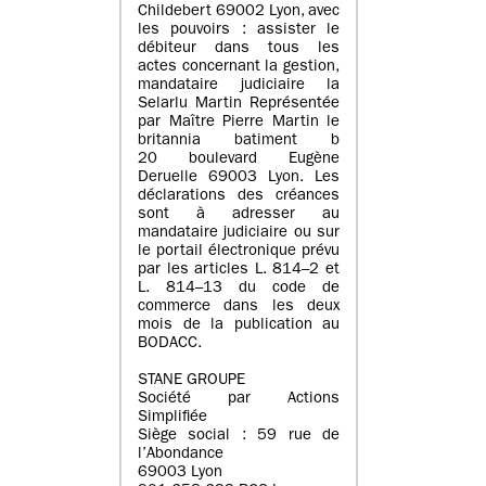
Childebert 69002 Lyon, avec
les pouvoirs : assister le
débiteur dans tous les
actes concernant la gestion,
mandataire judiciaire la
Selarlu Martin Représentée
par Maître Pierre Martin le
britannia batiment b
20 boulevard Eugène
Deruelle 69003 Lyon. Les
déclarations des créances
sont à adresser au
mandataire judiciaire ou sur
le portail électronique prévu
par les articles L. 814–2 et
L. 814–13 du code de
commerce dans les deux
mois de la publication au
BODACC.
STANE GROUPE
Société par Actions
Simplifiée
Siège social : 59 rue de
l’Abondance
69003 Lyon