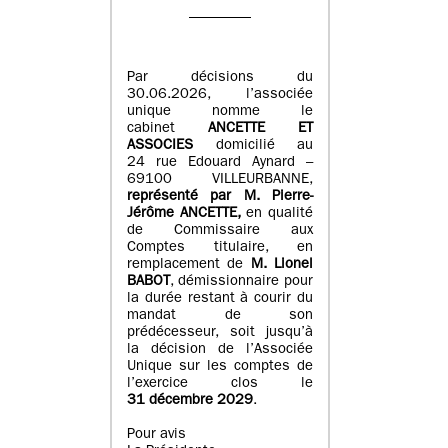
Par décisions du
30.06.2026, l’associée
unique nomme le
cabinet
ANCETTE ET
ASSOCIES
domicilié au
24 rue Edouard Aynard –
69100 VILLEURBANNE,
r
eprésenté par M
.
Pierre
-
Jérôme ANCETTE,
en qualité
de Commissaire aux
Comptes titulaire, en
remplacement de
M
.
Lionel
BABOT
, démissionnaire pour
la durée restant à courir du
mandat de son
prédécesseur, soit jusqu’à
la décision de l’Associée
Unique sur les comptes de
l’exercice clos le
31 décembre 2029
.
Pour avis