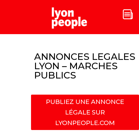
ANNONCES LEGALES
LYON – MARCHES
PUBLICS
PUBLIEZ UNE ANNONCE
LÉGALE SUR
LYONPEOPLE.COM