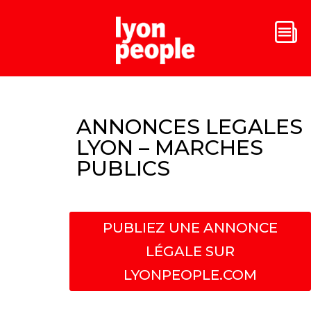
ANNONCES LEGALES
LYON – MARCHES
PUBLICS
PUBLIEZ UNE ANNONCE
LÉGALE SUR
LYONPEOPLE.COM