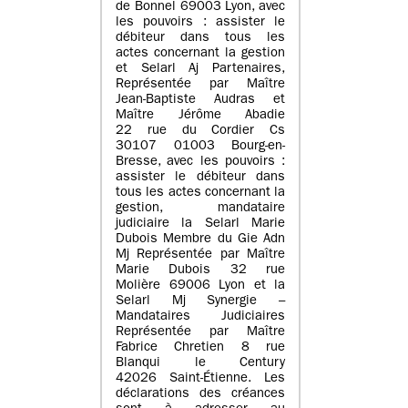
de Bonnel 69003 Lyon, avec
les pouvoirs : assister le
débiteur dans tous les
actes concernant la gestion
et Selarl Aj Partenaires,
Représentée par Maître
Jean-Baptiste Audras et
Maître Jérôme Abadie
22 rue du Cordier Cs
30107 01003 Bourg-en-
Bresse, avec les pouvoirs :
assister le débiteur dans
tous les actes concernant la
gestion, mandataire
judiciaire la Selarl Marie
Dubois Membre du Gie Adn
Mj Représentée par Maître
Marie Dubois 32 rue
Molière 69006 Lyon et la
Selarl Mj Synergie –
Mandataires Judiciaires
Représentée par Maître
Fabrice Chretien 8 rue
Blanqui le Century
42026 Saint-Étienne. Les
déclarations des créances