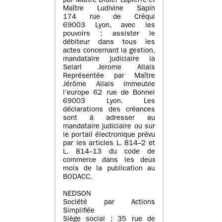
par Maître Didier Lapierre et
Maître Ludivine Sapin
174 rue de Créqui
69003 Lyon, avec les
pouvoirs : assister le
débiteur dans tous les
actes concernant la gestion,
mandataire judiciaire la
Selarl Jerome Allais
Représentée par Maître
Jérôme Allais immeuble
l’europe 62 rue de Bonnel
69003 Lyon. Les
déclarations des créances
sont à adresser au
mandataire judiciaire ou sur
le portail électronique prévu
par les articles L. 814–2 et
L. 814–13 du code de
commerce dans les deux
mois de la publication au
BODACC.
NEDSON
Société par Actions
Simplifiée
Siège social : 35 rue de