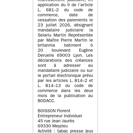
redressement judiciaire, en
application du II de l’article
L. 681–2 du code de
commerce, date de
cessation des paiements le
23 juillet 2026, désignant
mandataire judiciaire la
Selarlu Martin Représentée
par Maître Pierre Martin le
britannia batiment b
20 boulevard Eugène
Deruelle 69003 Lyon. Les
déclarations des créances
sont à adresser au
mandataire judiciaire ou sur
le portail électronique prévu
par les articles L. 814–2 et
L. 814–13 du code de
commerce dans les deux
mois de la publication au
BODACC.
BOISSON Florent
Entrepreneur Individuel
45 rue Jean Jaurès
69330 Meyzieu
Activité : tabac presse jeux