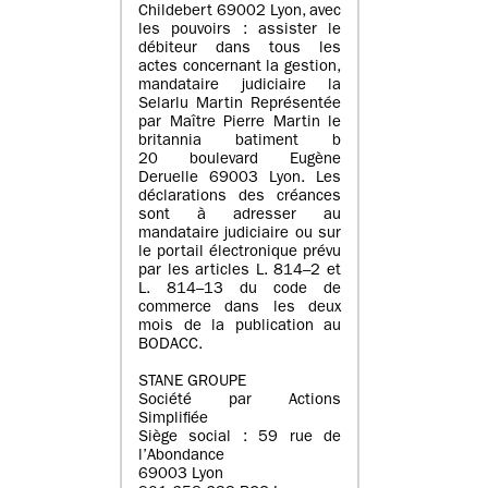
Childebert 69002 Lyon, avec
les pouvoirs : assister le
débiteur dans tous les
actes concernant la gestion,
mandataire judiciaire la
Selarlu Martin Représentée
par Maître Pierre Martin le
britannia batiment b
20 boulevard Eugène
Deruelle 69003 Lyon. Les
déclarations des créances
sont à adresser au
mandataire judiciaire ou sur
le portail électronique prévu
par les articles L. 814–2 et
L. 814–13 du code de
commerce dans les deux
mois de la publication au
BODACC.
STANE GROUPE
Société par Actions
Simplifiée
Siège social : 59 rue de
l’Abondance
69003 Lyon