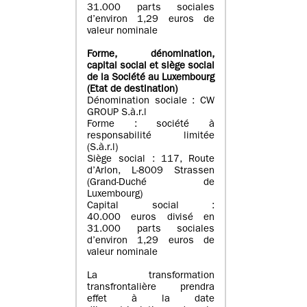
31.000 parts sociales
d’environ 1,29 euros de
valeur nominale
Forme, dénomination
,
capital social
et siège social
de la Société au Luxembourg
(Etat d
e destination
)
Dénomination sociale : CW
GROUP S.à.r.l
Forme : société à
responsabilité limitée
(S.à.r.l)
Siège social : 117, Route
d’Arlon, L-8009 Strassen
(Grand-Duché de
Luxembourg)
Capital social :
40.000 euros divisé en
31.000 parts sociales
d’environ 1,29 euros de
valeur nominale
La transformation
transfrontalière prendra
effet à la date