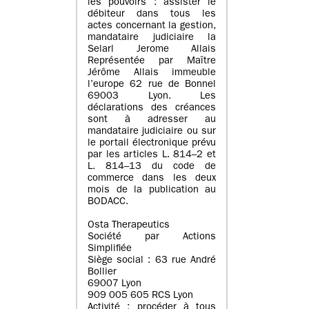
les pouvoirs : assister le
débiteur dans tous les
actes concernant la gestion,
mandataire judiciaire la
Selarl Jerome Allais
Représentée par Maître
Jérôme Allais immeuble
l’europe 62 rue de Bonnel
69003 Lyon. Les
déclarations des créances
sont à adresser au
mandataire judiciaire ou sur
le portail électronique prévu
par les articles L. 814–2 et
L. 814–13 du code de
commerce dans les deux
mois de la publication au
BODACC.
Osta Therapeutics
Société par Actions
Simplifiée
Siège social : 63 rue André
Bollier
69007 Lyon
909 005 605 RCS Lyon
Activité : procéder à tous