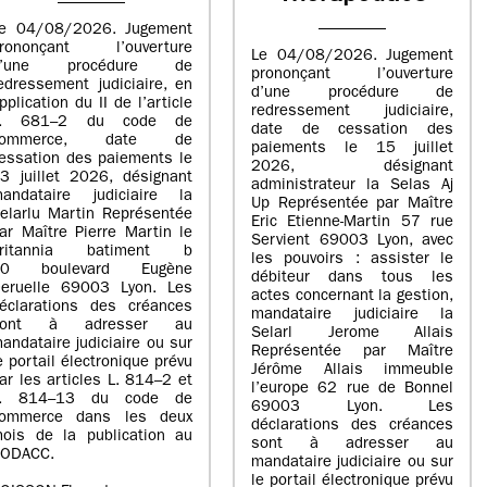
e 04/08/2026. Jugement
rononçant l’ouverture
Le 04/08/2026. Jugement
d’une procédure de
prononçant l’ouverture
edressement judiciaire, en
d’une procédure de
pplication du II de l’article
redressement judiciaire,
L. 681–2 du code de
date de cessation des
commerce, date de
paiements le 15 juillet
essation des paiements le
2026, désignant
3 juillet 2026, désignant
administrateur la Selas Aj
andataire judiciaire la
Up Représentée par Maître
elarlu Martin Représentée
Eric Etienne-Martin 57 rue
ar Maître Pierre Martin le
Servient 69003 Lyon, avec
britannia batiment b
les pouvoirs : assister le
20 boulevard Eugène
débiteur dans tous les
eruelle 69003 Lyon. Les
actes concernant la gestion,
éclarations des créances
mandataire judiciaire la
sont à adresser au
Selarl Jerome Allais
andataire judiciaire ou sur
Représentée par Maître
e portail électronique prévu
Jérôme Allais immeuble
ar les articles L. 814–2 et
l’europe 62 rue de Bonnel
L. 814–13 du code de
69003 Lyon. Les
ommerce dans les deux
déclarations des créances
ois de la publication au
sont à adresser au
ODACC.
mandataire judiciaire ou sur
le portail électronique prévu