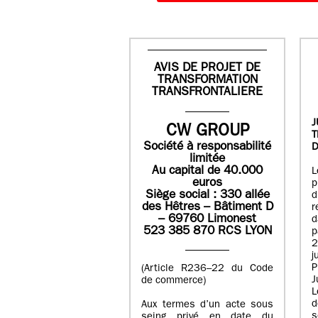
AVIS DE PROJET DE
TRANSFORMATION
TRANSFRONTALIERE
J
CW GROUP
Société à responsabilité
D
limitée
Au capital de 40.000
L
euros
p
Siège social : 330 allée
des Hêtres – Bâtiment D
r
– 69760 Limonest
d
523 385 870 RCS LYON
p
2
j
P
(Article R236–22 du Code
J
de commerce)
L
d
Aux termes d’un acte sous
seing privé en date du