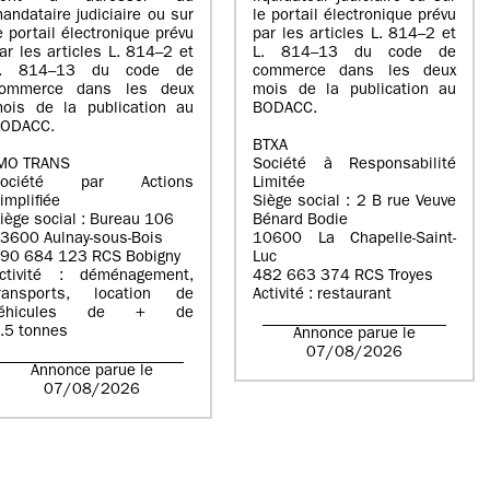
andataire judiciaire ou sur
le portail électronique prévu
e portail électronique prévu
par les articles L. 814–2 et
ar les articles L. 814–2 et
L. 814–13 du code de
L. 814–13 du code de
commerce dans les deux
ommerce dans les deux
mois de la publication au
ois de la publication au
BODACC.
ODACC.
BTXA
MO TRANS
Société à Responsabilité
Société par Actions
Limitée
implifiée
Siège social : 2 B rue Veuve
iège social : Bureau 106
Bénard Bodie
3600 Aulnay-sous-Bois
10600 La Chapelle-Saint-
90 684 123 RCS Bobigny
Luc
ctivité : déménagement,
482 663 374 RCS Troyes
ransports, location de
Activité : restaurant
véhicules de + de
.5 tonnes
Annonce parue le
07/08/2026
Annonce parue le
07/08/2026