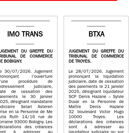
IMO TRANS
BTXA
UGEMENT DU GREFFE DU
JUGEMENT DU GREFFE DU
TRIBUNAL DE COMMERCE
TRIBUNAL DE COMMERCE
E BOBIGNY.
DE TROYES.
e 30/07/2026. Jugement
Le 28/07/2026. Jugement
rononçant l’ouverture
prononçant la liquidation
d’une procédure de
judiciaire, date de cessation
edressement judiciaire,
des paiements le 21 janvier
ate de cessation des
2025, désignant liquidateur
aiements le 30 janvier
SCP Denis Hazane – Sylvie
025, désignant mandataire
Duval en la Personne de
udiciaire Selarl Asteren
Maître Denis Hazane
rise en la Personne de Me
32 boulevard Victor Hugo
ulia Ruth 14/16 rue de
10000 Troyes. Les
orraine 93000 Bobigny. Les
déclarations des créances
éclarations des créances
sont à adresser au
sont à adresser au
liquidateur judiciaire ou sur