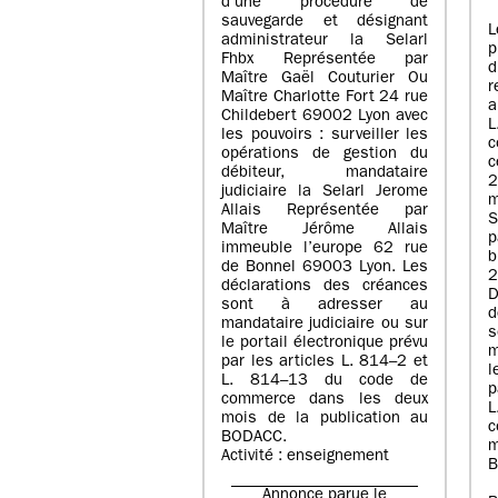
d’une procédure de
sauvegarde et désignant
L
administrateur la Selarl
p
Fhbx Représentée par
Maître Gaël Couturier Ou
r
Maître Charlotte Fort 24 rue
a
Childebert 69002 Lyon avec
les pouvoirs : surveiller les
opérations de gestion du
c
débiteur, mandataire
2
judiciaire la Selarl Jerome
m
Allais Représentée par
S
Maître Jérôme Allais
p
immeuble l’europe 62 rue
de Bonnel 69003 Lyon. Les
déclarations des créances
D
sont à adresser au
d
mandataire judiciaire ou sur
le portail électronique prévu
m
par les articles L. 814–2 et
l
L. 814–13 du code de
p
commerce dans les deux
mois de la publication au
c
BODACC.
m
Activité : enseignement
B
Annonce parue le