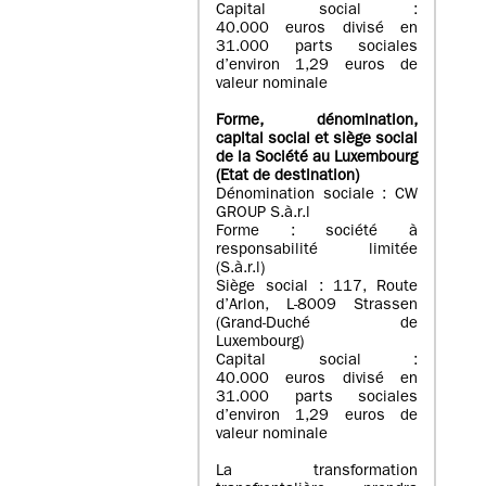
Capital social :
40.000 euros divisé en
31.000 parts sociales
d’environ 1,29 euros de
valeur nominale
Forme, dénomination
,
capital social
et siège social
de la Société au Luxembourg
(Etat d
e destination
)
Dénomination sociale : CW
GROUP S.à.r.l
Forme : société à
responsabilité limitée
(S.à.r.l)
Siège social : 117, Route
d’Arlon, L-8009 Strassen
(Grand-Duché de
Luxembourg)
Capital social :
40.000 euros divisé en
31.000 parts sociales
d’environ 1,29 euros de
valeur nominale
La transformation