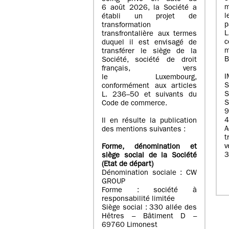
m
6 août 2026, la Société a
l
établi un projet de
p
transformation
transfrontalière aux termes
c
duquel il est envisagé de
m
transférer le siège de la
B
Société, société de droit
français, vers
I
le Luxembourg,
conformément aux articles
S
L. 236–50 et suivants du
S
Code de commerce.
9
4
Il en résulte la publication
A
des mentions suivantes :
t
Forme, dénomination et
3
siège social de la Société
(Etat
de départ
)
Dénomination sociale : CW
GROUP
Forme : société à
responsabilité limitée
Siège social : 330 allée des
Hêtres – Bâtiment D –
69760 Limonest