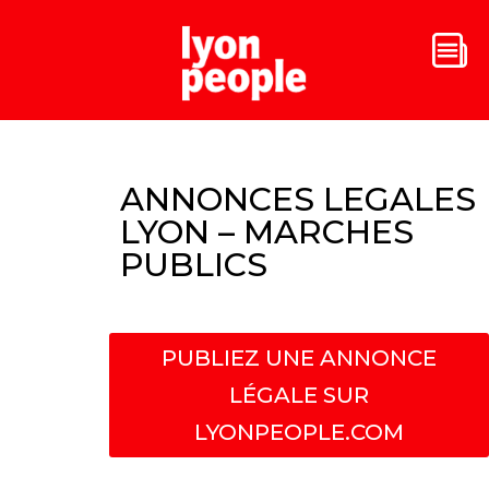
ANNONCES LEGALES
LYON – MARCHES
PUBLICS
PUBLIEZ UNE ANNONCE
LÉGALE SUR
LYONPEOPLE.COM