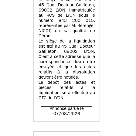
le siège social est situé
45 Quai Docteur Gailleton,
69002 LYON
, immatriculée
au
RCS de LYON sous le
numéro 843 200 015
,
représentée par
M. Bérenger
NICOT
, en sa qualité de
Gérant.
Le siège de la liquidation
est fixé au
45 Quai Docteur
Gailleton, 69002 LYON
.
C’est à cette adresse que la
correspondance devra être
envoyée et que les actes
relatifs à la dissolution
devront être notifiés.
Le dépôt des actes et
pièces relatifs à la
liquidation sera effectué au
GTC de
LYON
.
Annonce parue le
07/08/2026