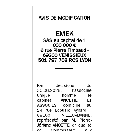
AVIS DE MODIFICATION
EMEK
SAS
au capital de
1
0
00 000
€
6 rue Pierre Timbaud -
69200 VENISSIEUX
501 797 708 RCS LYON
Par décisions du
30.06.2026, l’associée
unique nomme le
cabinet
ANCETTE ET
ASSOCIES
domicilié au
24 rue Edouard Aynard –
69100 VILLEURBANNE,
r
eprésenté par M
.
Pierre
-
Jérôme ANCETTE,
en qualité
de Commissaire aux