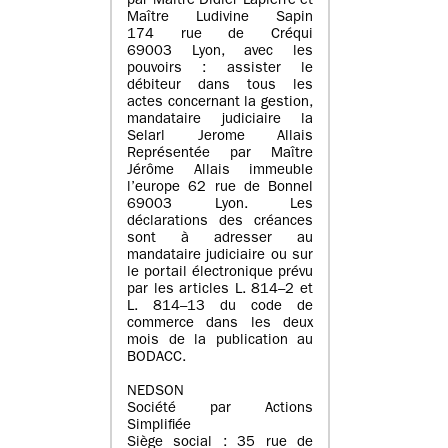
par Maître Didier Lapierre et
Maître Ludivine Sapin
174 rue de Créqui
69003 Lyon, avec les
pouvoirs : assister le
débiteur dans tous les
actes concernant la gestion,
mandataire judiciaire la
Selarl Jerome Allais
Représentée par Maître
Jérôme Allais immeuble
l’europe 62 rue de Bonnel
69003 Lyon. Les
déclarations des créances
sont à adresser au
mandataire judiciaire ou sur
le portail électronique prévu
par les articles L. 814–2 et
L. 814–13 du code de
commerce dans les deux
mois de la publication au
BODACC.
NEDSON
Société par Actions
Simplifiée
Siège social : 35 rue de