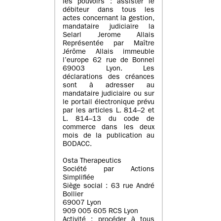
les pouvoirs : assister le
débiteur dans tous les
actes concernant la gestion,
mandataire judiciaire la
Selarl Jerome Allais
Représentée par Maître
Jérôme Allais immeuble
l’europe 62 rue de Bonnel
69003 Lyon. Les
déclarations des créances
sont à adresser au
mandataire judiciaire ou sur
le portail électronique prévu
par les articles L. 814–2 et
L. 814–13 du code de
commerce dans les deux
mois de la publication au
BODACC.
Osta Therapeutics
Société par Actions
Simplifiée
Siège social : 63 rue André
Bollier
69007 Lyon
909 005 605 RCS Lyon
Activité : procéder à tous