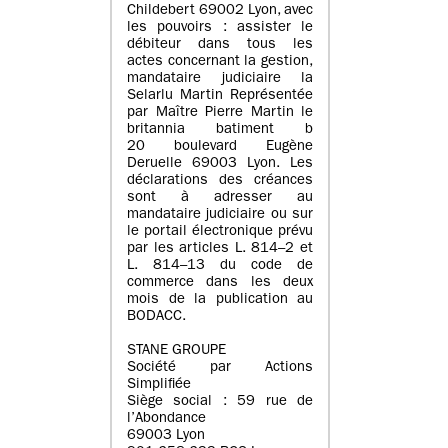
Childebert 69002 Lyon, avec
les pouvoirs : assister le
débiteur dans tous les
actes concernant la gestion,
mandataire judiciaire la
Selarlu Martin Représentée
par Maître Pierre Martin le
britannia batiment b
20 boulevard Eugène
Deruelle 69003 Lyon. Les
déclarations des créances
sont à adresser au
mandataire judiciaire ou sur
le portail électronique prévu
par les articles L. 814–2 et
L. 814–13 du code de
commerce dans les deux
mois de la publication au
BODACC.
STANE GROUPE
Société par Actions
Simplifiée
Siège social : 59 rue de
l’Abondance
69003 Lyon