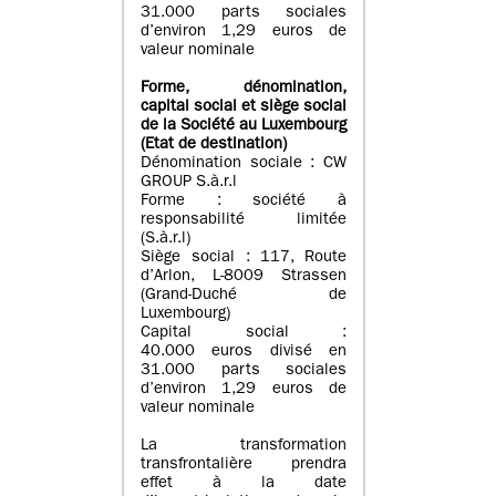
31.000 parts sociales
d’environ 1,29 euros de
valeur nominale
Forme, dénomination
,
capital social
et siège social
de la Société au Luxembourg
(Etat d
e destination
)
Dénomination sociale : CW
GROUP S.à.r.l
Forme : société à
responsabilité limitée
(S.à.r.l)
Siège social : 117, Route
d’Arlon, L-8009 Strassen
(Grand-Duché de
Luxembourg)
Capital social :
40.000 euros divisé en
31.000 parts sociales
d’environ 1,29 euros de
valeur nominale
La transformation
transfrontalière prendra
effet à la date