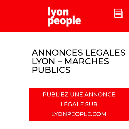
ANNONCES LEGALES
LYON – MARCHES
PUBLICS
PUBLIEZ UNE ANNONCE
LÉGALE SUR
LYONPEOPLE.COM