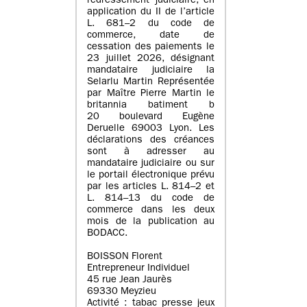
redressement judiciaire, en
application du II de l’article
L. 681–2 du code de
commerce, date de
cessation des paiements le
23 juillet 2026, désignant
mandataire judiciaire la
Selarlu Martin Représentée
par Maître Pierre Martin le
britannia batiment b
20 boulevard Eugène
Deruelle 69003 Lyon. Les
déclarations des créances
sont à adresser au
mandataire judiciaire ou sur
le portail électronique prévu
par les articles L. 814–2 et
L. 814–13 du code de
commerce dans les deux
mois de la publication au
BODACC.
BOISSON Florent
Entrepreneur Individuel
45 rue Jean Jaurès
69330 Meyzieu
Activité : tabac presse jeux