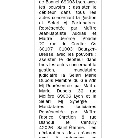
de Bonnel 69003 Lyon, avec
les pouvoirs : assister le
débiteur dans tous les
actes concernant la gestion
et Selarl Aj Partenaires,
Représentée par Maître
Jean-Baptiste Audras et
Maître Jérôme Abadie
22 rue du Cordier Cs
30107 01003 Bourg-en-
Bresse, avec les pouvoirs :
assister le débiteur dans
tous les actes concernant la
gestion, mandataire
judiciaire la Selarl Marie
Dubois Membre du Gie Adn
Mj Représentée par Maître
Marie Dubois 32 rue
Molière 69006 Lyon et la
Selarl Mj Synergie –
Mandataires Judiciaires
Représentée par Maître
Fabrice Chretien 8 rue
Blanqui le Century
42026 Saint-Étienne. Les
déclarations des créances