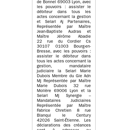
de Bonnel 69003 Lyon, avec
les pouvoirs : assister le
débiteur dans tous les
actes concernant la gestion
et Selarl Aj Partenaires,
Représentée par Maître
Jean-Baptiste Audras et
Maître Jérôme Abadie
22 rue du Cordier Cs
30107 01003 Bourg-en-
Bresse, avec les pouvoirs :
assister le débiteur dans
tous les actes concernant la
gestion, mandataire
judiciaire la Selarl Marie
Dubois Membre du Gie Adn
Mj Représentée par Maître
Marie Dubois 32 rue
Molière 69006 Lyon et la
Selarl Mj Synergie –
Mandataires Judiciaires
Représentée par Maître
Fabrice Chretien 8 rue
Blanqui le Century
42026 Saint-Étienne. Les
déclarations des créances