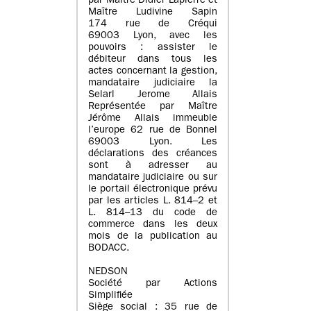
par Maître Didier Lapierre et
Maître Ludivine Sapin
174 rue de Créqui
69003 Lyon, avec les
pouvoirs : assister le
débiteur dans tous les
actes concernant la gestion,
mandataire judiciaire la
Selarl Jerome Allais
Représentée par Maître
Jérôme Allais immeuble
l’europe 62 rue de Bonnel
69003 Lyon. Les
déclarations des créances
sont à adresser au
mandataire judiciaire ou sur
le portail électronique prévu
par les articles L. 814–2 et
L. 814–13 du code de
commerce dans les deux
mois de la publication au
BODACC.
NEDSON
Société par Actions
Simplifiée
Siège social : 35 rue de