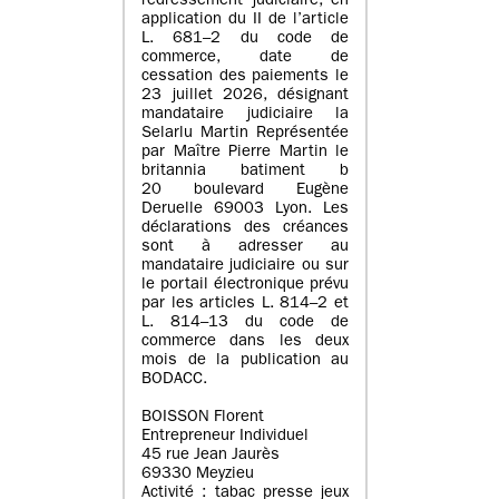
redressement judiciaire, en
application du II de l’article
L. 681–2 du code de
commerce, date de
cessation des paiements le
23 juillet 2026, désignant
mandataire judiciaire la
Selarlu Martin Représentée
par Maître Pierre Martin le
britannia batiment b
20 boulevard Eugène
Deruelle 69003 Lyon. Les
déclarations des créances
sont à adresser au
mandataire judiciaire ou sur
le portail électronique prévu
par les articles L. 814–2 et
L. 814–13 du code de
commerce dans les deux
mois de la publication au
BODACC.
BOISSON Florent
Entrepreneur Individuel
45 rue Jean Jaurès
69330 Meyzieu
Activité : tabac presse jeux