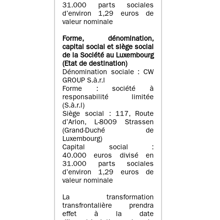
31.000 parts sociales
d’environ 1,29 euros de
valeur nominale
Forme, dénomination
,
capital social
et siège social
de la Société au Luxembourg
(Etat d
e destination
)
Dénomination sociale : CW
GROUP S.à.r.l
Forme : société à
responsabilité limitée
(S.à.r.l)
Siège social : 117, Route
d’Arlon, L-8009 Strassen
(Grand-Duché de
Luxembourg)
Capital social :
40.000 euros divisé en
31.000 parts sociales
d’environ 1,29 euros de
valeur nominale
La transformation
transfrontalière prendra
effet à la date