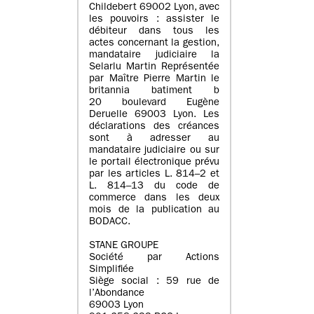
Childebert 69002 Lyon, avec
les pouvoirs : assister le
débiteur dans tous les
actes concernant la gestion,
mandataire judiciaire la
Selarlu Martin Représentée
par Maître Pierre Martin le
britannia batiment b
20 boulevard Eugène
Deruelle 69003 Lyon. Les
déclarations des créances
sont à adresser au
mandataire judiciaire ou sur
le portail électronique prévu
par les articles L. 814–2 et
L. 814–13 du code de
commerce dans les deux
mois de la publication au
BODACC.
STANE GROUPE
Société par Actions
Simplifiée
Siège social : 59 rue de
l’Abondance
69003 Lyon