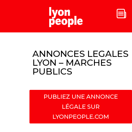
ANNONCES LEGALES
LYON – MARCHES
PUBLICS
PUBLIEZ UNE ANNONCE
LÉGALE SUR
LYONPEOPLE.COM