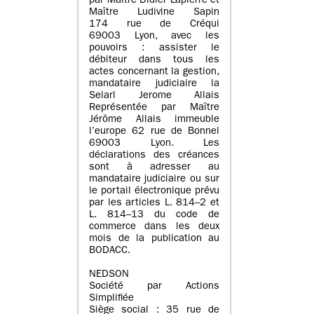
par Maître Didier Lapierre et
Maître Ludivine Sapin
174 rue de Créqui
69003 Lyon, avec les
pouvoirs : assister le
débiteur dans tous les
actes concernant la gestion,
mandataire judiciaire la
Selarl Jerome Allais
Représentée par Maître
Jérôme Allais immeuble
l’europe 62 rue de Bonnel
69003 Lyon. Les
déclarations des créances
sont à adresser au
mandataire judiciaire ou sur
le portail électronique prévu
par les articles L. 814–2 et
L. 814–13 du code de
commerce dans les deux
mois de la publication au
BODACC.
NEDSON
Société par Actions
Simplifiée
Siège social : 35 rue de