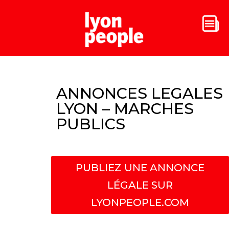
ANNONCES LEGALES
LYON – MARCHES
PUBLICS
PUBLIEZ UNE ANNONCE
LÉGALE SUR
LYONPEOPLE.COM