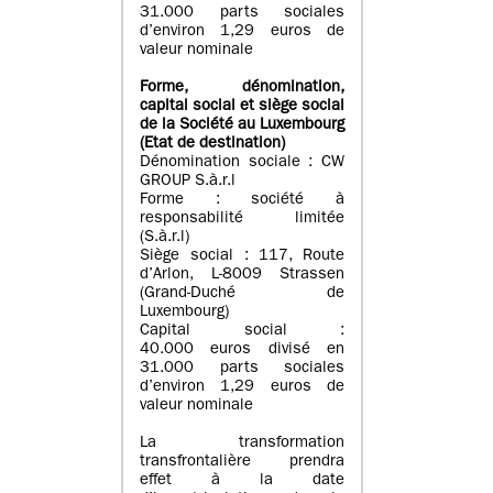
31.000 parts sociales
d’environ 1,29 euros de
valeur nominale
Forme, dénomination
,
capital social
et siège social
de la Société au Luxembourg
(Etat d
e destination
)
Dénomination sociale : CW
GROUP S.à.r.l
Forme : société à
responsabilité limitée
(S.à.r.l)
Siège social : 117, Route
d’Arlon, L-8009 Strassen
(Grand-Duché de
Luxembourg)
Capital social :
40.000 euros divisé en
31.000 parts sociales
d’environ 1,29 euros de
valeur nominale
La transformation
transfrontalière prendra
effet à la date