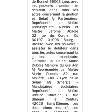
de Bonnel 69003 Lyon, avec
les pouvoirs : assister le
débiteur dans tous les
actes concernant la gestion
et Selarl Aj Partenaires,
Représentée par Maître
Jean-Baptiste Audras et
Maître Jérôme Abadie
22 rue du Cordier Cs
30107 01003 Bourg-en-
Bresse, avec les pouvoirs :
assister le débiteur dans
tous les actes concernant la
gestion, mandataire
judiciaire la Selarl Marie
Dubois Membre du Gie Adn
Mj Représentée par Maître
Marie Dubois 32 rue
Molière 69006 Lyon et la
Selarl Mj Synergie –
Mandataires Judiciaires
Représentée par Maître
Fabrice Chretien 8 rue
Blanqui le Century
42026 Saint-Étienne. Les
déclarations des créances