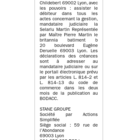
Childebert 69002 Lyon, avec
les pouvoirs : assister le
débiteur dans tous les
actes concernant la gestion,
mandataire judiciaire la
Selarlu Martin Représentée
par Maître Pierre Martin le
britannia batiment b
20 boulevard Eugène
Deruelle 69003 Lyon. Les
déclarations des créances
sont à adresser au
mandataire judiciaire ou sur
le portail électronique prévu
par les articles L. 814–2 et
L. 814–13 du code de
commerce dans les deux
mois de la publication au
BODACC.
STANE GROUPE
Société par Actions
Simplifiée
Siège social : 59 rue de
l’Abondance
69003 Lyon