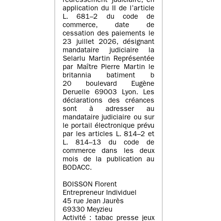
redressement judiciaire, en
application du II de l’article
L. 681–2 du code de
commerce, date de
cessation des paiements le
23 juillet 2026, désignant
mandataire judiciaire la
Selarlu Martin Représentée
par Maître Pierre Martin le
britannia batiment b
20 boulevard Eugène
Deruelle 69003 Lyon. Les
déclarations des créances
sont à adresser au
mandataire judiciaire ou sur
le portail électronique prévu
par les articles L. 814–2 et
L. 814–13 du code de
commerce dans les deux
mois de la publication au
BODACC.
BOISSON Florent
Entrepreneur Individuel
45 rue Jean Jaurès
69330 Meyzieu
Activité : tabac presse jeux