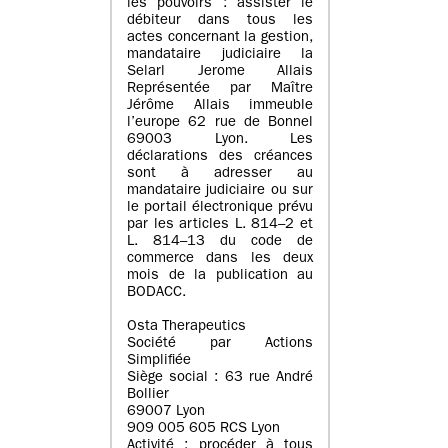
les pouvoirs : assister le
débiteur dans tous les
actes concernant la gestion,
mandataire judiciaire la
Selarl Jerome Allais
Représentée par Maître
Jérôme Allais immeuble
l’europe 62 rue de Bonnel
69003 Lyon. Les
déclarations des créances
sont à adresser au
mandataire judiciaire ou sur
le portail électronique prévu
par les articles L. 814–2 et
L. 814–13 du code de
commerce dans les deux
mois de la publication au
BODACC.
Osta Therapeutics
Société par Actions
Simplifiée
Siège social : 63 rue André
Bollier
69007 Lyon
909 005 605 RCS Lyon
Activité : procéder à tous