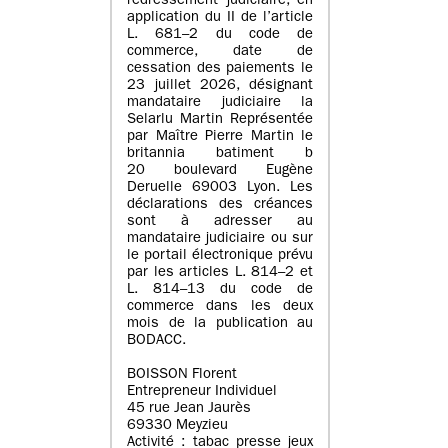
redressement judiciaire, en
application du II de l’article
L. 681–2 du code de
commerce, date de
cessation des paiements le
23 juillet 2026, désignant
mandataire judiciaire la
Selarlu Martin Représentée
par Maître Pierre Martin le
britannia batiment b
20 boulevard Eugène
Deruelle 69003 Lyon. Les
déclarations des créances
sont à adresser au
mandataire judiciaire ou sur
le portail électronique prévu
par les articles L. 814–2 et
L. 814–13 du code de
commerce dans les deux
mois de la publication au
BODACC.
BOISSON Florent
Entrepreneur Individuel
45 rue Jean Jaurès
69330 Meyzieu
Activité : tabac presse jeux