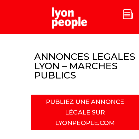
ANNONCES LEGALES
LYON – MARCHES
PUBLICS
PUBLIEZ UNE ANNONCE
LÉGALE SUR
LYONPEOPLE.COM