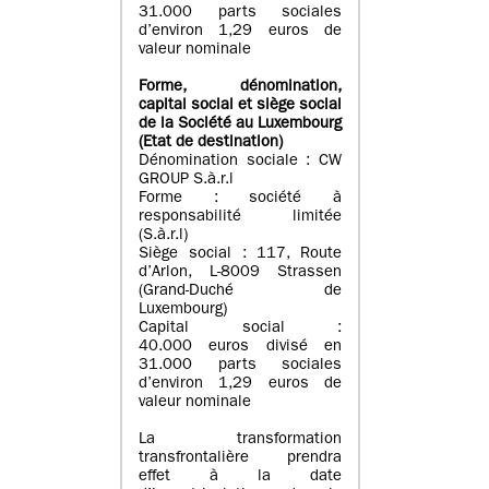
31.000 parts sociales
d’environ 1,29 euros de
valeur nominale
Forme, dénomination
,
capital social
et siège social
de la Société au Luxembourg
(Etat d
e destination
)
Dénomination sociale : CW
GROUP S.à.r.l
Forme : société à
responsabilité limitée
(S.à.r.l)
Siège social : 117, Route
d’Arlon, L-8009 Strassen
(Grand-Duché de
Luxembourg)
Capital social :
40.000 euros divisé en
31.000 parts sociales
d’environ 1,29 euros de
valeur nominale
La transformation
transfrontalière prendra
effet à la date