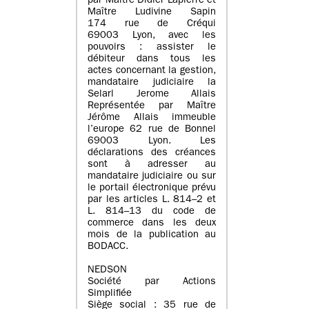
par Maître Didier Lapierre et
Maître Ludivine Sapin
174 rue de Créqui
69003 Lyon, avec les
pouvoirs : assister le
débiteur dans tous les
actes concernant la gestion,
mandataire judiciaire la
Selarl Jerome Allais
Représentée par Maître
Jérôme Allais immeuble
l’europe 62 rue de Bonnel
69003 Lyon. Les
déclarations des créances
sont à adresser au
mandataire judiciaire ou sur
le portail électronique prévu
par les articles L. 814–2 et
L. 814–13 du code de
commerce dans les deux
mois de la publication au
BODACC.
NEDSON
Société par Actions
Simplifiée
Siège social : 35 rue de