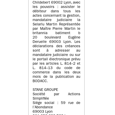
Childebert 69002 Lyon, avec
les pouvoirs : assister le
débiteur dans tous les
actes concernant la gestion,
mandataire judiciaire la
Selarlu Martin Représentée
par Maître Pierre Martin le
britannia batiment b
20 boulevard Eugène
Deruelle 69003 Lyon. Les
déclarations des créances
sont à adresser au
mandataire judiciaire ou sur
le portail électronique prévu
par les articles L. 814–2 et
L. 814–13 du code de
commerce dans les deux
mois de la publication au
BODACC.
STANE GROUPE
Société par Actions
Simplifiée
Siège social : 59 rue de
l’Abondance
69003 Lyon