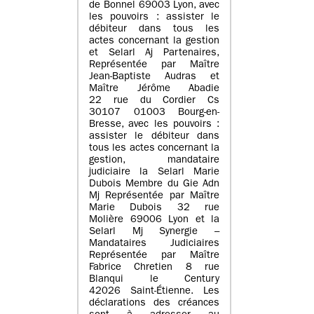
de Bonnel 69003 Lyon, avec
les pouvoirs : assister le
débiteur dans tous les
actes concernant la gestion
et Selarl Aj Partenaires,
Représentée par Maître
Jean-Baptiste Audras et
Maître Jérôme Abadie
22 rue du Cordier Cs
30107 01003 Bourg-en-
Bresse, avec les pouvoirs :
assister le débiteur dans
tous les actes concernant la
gestion, mandataire
judiciaire la Selarl Marie
Dubois Membre du Gie Adn
Mj Représentée par Maître
Marie Dubois 32 rue
Molière 69006 Lyon et la
Selarl Mj Synergie –
Mandataires Judiciaires
Représentée par Maître
Fabrice Chretien 8 rue
Blanqui le Century
42026 Saint-Étienne. Les
déclarations des créances