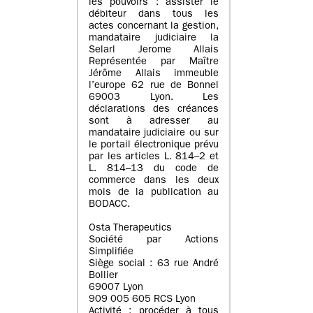
les pouvoirs : assister le
débiteur dans tous les
actes concernant la gestion,
mandataire judiciaire la
Selarl Jerome Allais
Représentée par Maître
Jérôme Allais immeuble
l’europe 62 rue de Bonnel
69003 Lyon. Les
déclarations des créances
sont à adresser au
mandataire judiciaire ou sur
le portail électronique prévu
par les articles L. 814–2 et
L. 814–13 du code de
commerce dans les deux
mois de la publication au
BODACC.
Osta Therapeutics
Société par Actions
Simplifiée
Siège social : 63 rue André
Bollier
69007 Lyon
909 005 605 RCS Lyon
Activité : procéder à tous