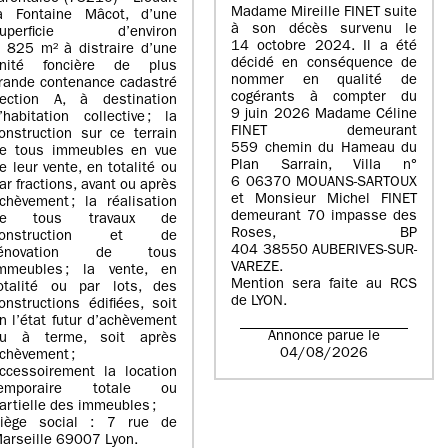
Madame Mireille FINET suite
a Fontaine Mâcot, d’une
à son décès survenu le
superficie d’environ
14 octobre 2024. Il a été
 825 m² à distraire d’une
décidé en conséquence de
nité foncière de plus
nommer en qualité de
rande contenance cadastré
cogérants à compter du
ection A, à destination
9 juin 2026 Madame Céline
’habitation collective ; la
FINET demeurant
onstruction sur ce terrain
559 chemin du Hameau du
e tous immeubles en vue
Plan Sarrain, Villa n°
e leur vente, en totalité ou
6 06370 MOUANS-SARTOUX
ar fractions, avant ou après
et Monsieur Michel FINET
chèvement ; la réalisation
demeurant 70 impasse des
de tous travaux de
Roses, BP
construction et de
404 38550 AUBERIVES-SUR-
rénovation de tous
VAREZE.
mmeubles ; la vente, en
Mention sera faite au RCS
otalité ou par lots, des
de LYON.
onstructions édifiées, soit
n l’état futur d’achèvement
Annonce parue le
u à terme, soit après
04/08/2026
chèvement ;
ccessoirement la location
temporaire totale ou
artielle des immeubles ;
iège social : 7 rue de
arseille 69007 Lyon.