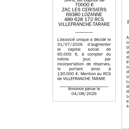
SARL au capital de
70000 €
ZAC LES CERISIERS
69380 LOZANNE
489 628 172 RCS
VILLEFRANCHE-TARARE
A
L’associé unique a décidé le
c
31/07/2026 d’augmenter
d
le capital social de
d
60.000 €, à compter du
d
même jour, par
é
incorportation de réserves,
c
le portant ainsi à
130.000 €. Mention au RCS
c
de VILLEFRANCHE TARARE
L
d
Annonce parue le
d
04/08/2026
L
e
s