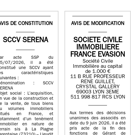
AVIS DE CONSTITUTION
AVIS DE MODIFICATION
SCCV SERENA
SOCIETE CIVILE
IMMOBILIERE
FRANCE EVASION
Par acte SSP du
Société Civile
15/07/2026, il a été
Immobilière au capital
onstitué une SCCV ayant
de 1.000 €
les caractéristiques
11 B RUE PROFESSEUR
uivantes :
RENE GUILLET,
Dénomination : SCCV
CRYSTAL GALLERY
ERENA
69003 LYON 3EME
bjet social : L’acquisition,
511 998 817 RCS LYON
n vue de la construction et
e la vente, de tous biens
u volumes immobiliers
Aux termes des décisions
situés en France, et
unanimes des associés en
otamment d’un tenèment
date du 9 juin 2026, il a été
mmobilier en nature de
pris acte de la fin des
errain sis à La Plagne
fonctions de Gérant de
arentaise (73210) – Lieudit