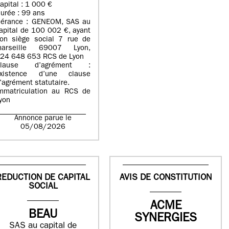
apital : 1 000 €
urée : 99 ans
érance : GENEOM, SAS au
apital de 100 002 €, ayant
on siège social 7 rue de
arseille 69007 Lyon,
24 648 653 RCS de Lyon
Clause d’agrément :
xistence d’une clause
’agrément statutaire.
mmatriculation au RCS de
yon
Annonce parue le
05/08/2026
REDUCTION DE CAPITAL
AVIS DE CONSTITUTION
SOCIAL
ACME
BEAU
SYNERGIES
SAS au capital de