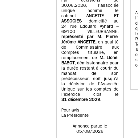
Par décisions du
30.06.2026, l’associée
unique nomme le
A
cabinet
ANCETTE ET
l
ASSOCIES
domicilié au
d
24 rue Edouard Aynard –
q
69100 VILLEURBANNE,
t
r
eprésenté par M
.
Pierre
-
Jérôme ANCETTE,
en qualité
T
de Commissaire aux
T
Comptes titulaire, en
c
remplacement de
M
.
Lionel
s
BABOT
, démissionnaire pour
c
la durée restant à courir du
mandat de son
prédécesseur, soit jusqu’à
la décision de l’Associée
Unique sur les comptes de
l’exercice clos le
31 décembre 2029
.
Pour avis
La Présidente
Annonce parue le
05/08/2026