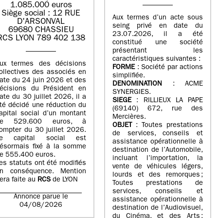
1.085.000 euros
Siège social : 12 RUE
Aux termes d’un acte sous
D'ARSONVAL
seing privé en date du
69680 CHASSIEU
23.07.2026, il a été
RCS LYON 789 402 138
constitué une société
présentant les
caractéristiques suivantes :
ux termes des décisions
FORME
: Société par actions
ollectives des associés en
simplifiée.
ate du 24 juin 2026 et des
DENOMINATION
: ACME
écisions du Président en
SYNERGIES.
ate du 30 juillet 2026, il a
SIEGE
: RILLIEUX LA PAPE
té décidé une réduction du
(69140) 672, rue des
apital social d’un montant
Mercières.
de 529.600 euros, à
OBJET
: Toutes prestations
ompter du 30 juillet 2026.
de services, conseils et
e capital social est
assistance opérationnelle à
ésormais fixé à la somme
destination de l’Automobile,
e 555.400 euros.
incluant l’importation, la
es statuts ont été modifiés
vente de véhicules légers,
n conséquence. Mention
lourds et des remorques ;
era faite au
RCS
de LYON
Toutes prestations de
services, conseils et
Annonce parue le
assistance opérationnelle à
04/08/2026
destination de l’Audiovisuel,
du Cinéma, et des Arts ;