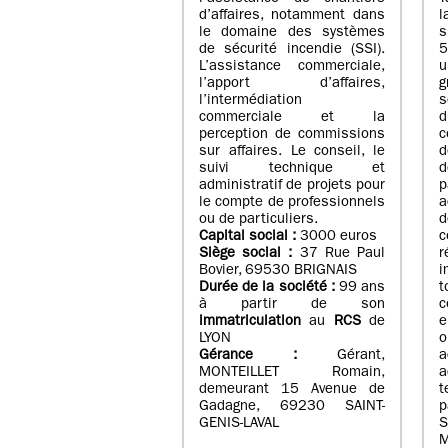
d’affaires, notamment dans
l
le domaine des systèmes
de sécurité incendie (SSI).
5
L’assistance commerciale,
u
l’apport d’affaires,
g
l’intermédiation
s
commerciale et la
d
perception de commissions
c
sur affaires. Le conseil, le
d
suivi technique et
d
administratif de projets pour
p
le compte de professionnels
a
ou de particuliers.
Capital social :
3000 euros
Siège social :
37 Rue Paul
Bovier, 69530 BRIGNAIS
i
Durée de la société :
99
ans
t
à partir de son
c
immatriculation
au
RCS
de
e
LYON
o
Gérance :
Gérant,
a
MONTEILLET Romain,
a
demeurant 15 Avenue de
Gadagne, 69230 SAINT-
p
GENIS-LAVAL
S
M