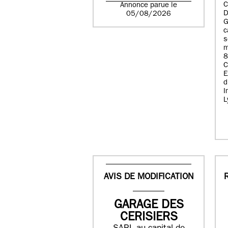
C
Annonce parue le
D
05/08/2026
G
c
s
m
8
E
d
I
L
AVIS DE MODIFICATION
GARAGE DES
CERISIERS