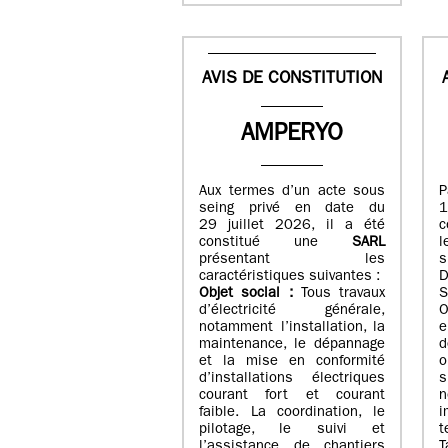
AVIS DE CONSTITUTION
AMPERYO
Aux termes d’un acte sous
seing privé en date du
29 juillet 2026, il a été
c
constitué
une
SARL
présentant les
s
caractéristiques suivantes :
Objet social :
Tous travaux
S
d’électricité générale,
O
notamment l’installation, la
e
maintenance, le dépannage
d
et la mise en conformité
o
d’installations électriques
courant fort et courant
n
faible. La coordination, le
i
pilotage, le suivi et
t
l’assistance de chantiers
T