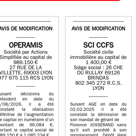
AVIS DE MODIFICATION
AVIS DE MODIFICATION
OPERAMIS
SCI CCFS
Société par Actions
Société civile
Simplifiée au capital de
immobilière au capital de
989.150 €
1 400,00 €
27 RUE DE LA
Siège social : 26 CHE
VILLETTE, 69003 LYON
DU RULLAY 69126
977 675 115 RCS LYON
BRINDAS
802 345 272 R.C.S.
LYON
suivant décisions du
Président en date du
5/08/2026, il a été
Suivant AGE en date du
onstaté la réalisation
02.02.2025 il a été
éfinitive de l’augmentation
constaté la démission de
e capital en numéraire d’un
son mandat de gérant de
montant de 96.084 €,
Florence JOSSERAND sans
ortant le capital social de
qu’il soit procédé à son
89.150 € à 1.085.234 €.
remplacement. Dépôt légal