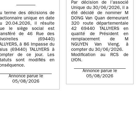
Par décision de l’associé
Unique du 30/06/2026, il a
u terme des décisions de
été décidé de nommer M
’actionnaire unique en date
DONG Van Quan demeurant
u 20.04.2026, il résulte
320 route départementale
ue le siège social est
42 69440 TALUYERS en
ransféré de 46 Rue des
qualité de Président en
Rivoirelles (69440)
remplacement de M
ALUYERS, à 86 Impasse du
NGUYEN Van Vieng, à
alus (69440) TALUYERS à
compter du 30/06/2026.
ompter de ce jour. Les
Modification au RCS de
tatuts sont modifiés en
LYON.
onséquence.
Annonce parue le
Annonce parue le
05/08/2026
05/08/2026