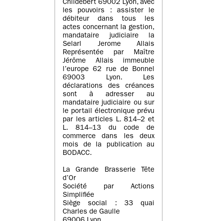
Childebert 69002 Lyon, avec
les pouvoirs : assister le
débiteur dans tous les
actes concernant la gestion,
mandataire judiciaire la
Selarl Jerome Allais
Représentée par Maître
Jérôme Allais immeuble
l’europe 62 rue de Bonnel
69003 Lyon. Les
déclarations des créances
sont à adresser au
mandataire judiciaire ou sur
le portail électronique prévu
par les articles L. 814–2 et
L. 814–13 du code de
commerce dans les deux
mois de la publication au
BODACC.
La Grande Brasserie Tête
d’Or
Société par Actions
Simplifiée
Siège social : 33 quai
Charles de Gaulle
69006 Lyon