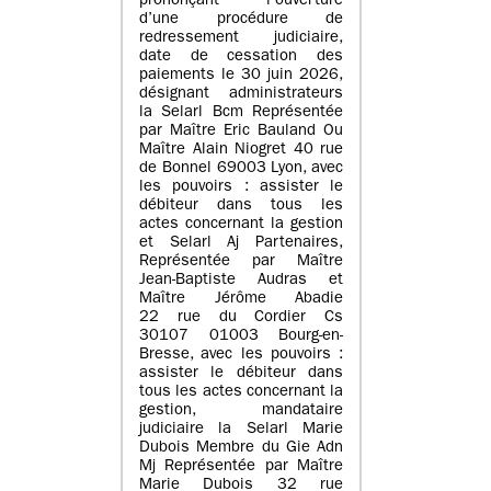
prononçant l’ouverture
d’une procédure de
redressement judiciaire,
date de cessation des
paiements le 30 juin 2026,
désignant administrateurs
la Selarl Bcm Représentée
par Maître Eric Bauland Ou
Maître Alain Niogret 40 rue
de Bonnel 69003 Lyon, avec
les pouvoirs : assister le
débiteur dans tous les
actes concernant la gestion
et Selarl Aj Partenaires,
Représentée par Maître
Jean-Baptiste Audras et
Maître Jérôme Abadie
22 rue du Cordier Cs
30107 01003 Bourg-en-
Bresse, avec les pouvoirs :
assister le débiteur dans
tous les actes concernant la
gestion, mandataire
judiciaire la Selarl Marie
Dubois Membre du Gie Adn
Mj Représentée par Maître
Marie Dubois 32 rue