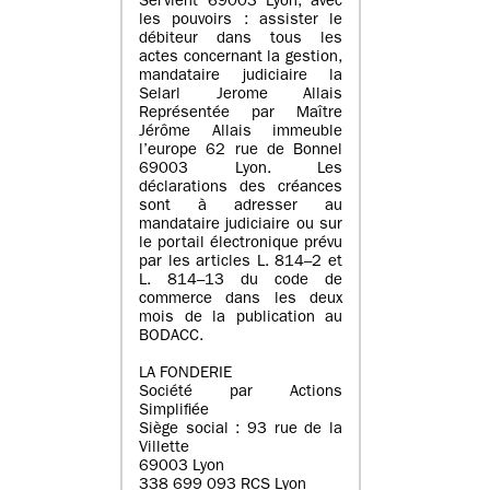
Servient 69003 Lyon, avec
les pouvoirs : assister le
débiteur dans tous les
actes concernant la gestion,
mandataire judiciaire la
Selarl Jerome Allais
Représentée par Maître
Jérôme Allais immeuble
l’europe 62 rue de Bonnel
69003 Lyon. Les
déclarations des créances
sont à adresser au
mandataire judiciaire ou sur
le portail électronique prévu
par les articles L. 814–2 et
L. 814–13 du code de
commerce dans les deux
mois de la publication au
BODACC.
LA FONDERIE
Société par Actions
Simplifiée
Siège social : 93 rue de la
Villette
69003 Lyon
338 699 093 RCS Lyon