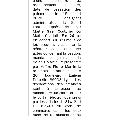
d’une procédure de
redressement judiciaire,
date de cessation des
paiements le 15 juillet
2026, désignant
administrateur la Selarl
Fhbx Représentée par
Maître Gaël Couturier Ou
Maître Charlotte Fort 24 rue
Childebert 69002 Lyon, avec
les pouvoirs : assister le
débiteur dans tous les
actes concernant la gestion,
mandataire judiciaire la
Selarlu Martin Représentée
par Maître Pierre Martin le
britannia batiment b
20 boulevard Eugène
Deruelle 69003 Lyon. Les
déclarations des créances
sont à adresser au
mandataire judiciaire ou sur
le portail électronique prévu
par les articles L. 814–2 et
L. 814–13 du code de
commerce dans les deux
mois de la publication au