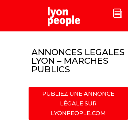
ANNONCES LEGALES
LYON – MARCHES
PUBLICS
PUBLIEZ UNE ANNONCE
LÉGALE SUR
LYONPEOPLE.COM