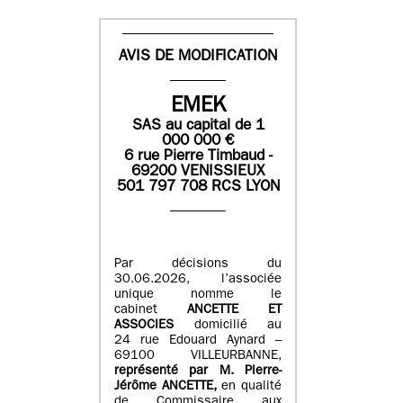
AVIS DE MODIFICATION
EMEK
SAS
au capital de
1
0
00 000
€
6 rue Pierre Timbaud -
69200 VENISSIEUX
501 797 708 RCS LYON
Par décisions du
30.06.2026, l’associée
unique nomme le
cabinet
ANCETTE ET
ASSOCIES
domicilié au
24 rue Edouard Aynard –
69100 VILLEURBANNE,
r
eprésenté par M
.
Pierre
-
Jérôme ANCETTE,
en qualité
de Commissaire aux