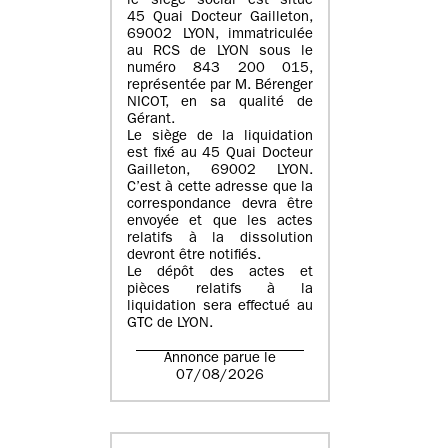
le siège social est situé
45 Quai Docteur Gailleton,
69002 LYON
, immatriculée
au
RCS de LYON sous le
numéro 843 200 015
,
représentée par
M. Bérenger
NICOT
, en sa qualité de
Gérant.
Le siège de la liquidation
est fixé au
45 Quai Docteur
Gailleton, 69002 LYON
.
C’est à cette adresse que la
correspondance devra être
envoyée et que les actes
relatifs à la dissolution
devront être notifiés.
Le dépôt des actes et
pièces relatifs à la
liquidation sera effectué au
GTC de
LYON
.
Annonce parue le
07/08/2026