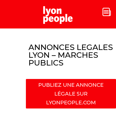
ANNONCES LEGALES
LYON – MARCHES
PUBLICS
PUBLIEZ UNE ANNONCE
LÉGALE SUR
LYONPEOPLE.COM