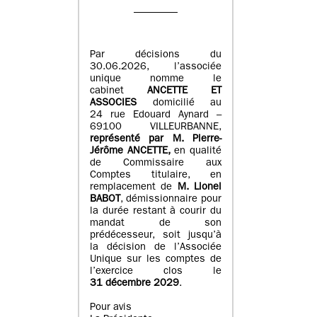
Par décisions du
30.06.2026, l’associée
unique nomme le
cabinet
ANCETTE ET
ASSOCIES
domicilié au
24 rue Edouard Aynard –
69100 VILLEURBANNE,
r
eprésenté par M
.
Pierre
-
Jérôme ANCETTE,
en qualité
de Commissaire aux
Comptes titulaire, en
remplacement de
M
.
Lionel
BABOT
, démissionnaire pour
la durée restant à courir du
mandat de son
prédécesseur, soit jusqu’à
la décision de l’Associée
Unique sur les comptes de
l’exercice clos le
31 décembre 2029
.
Pour avis