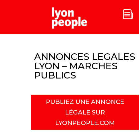
ANNONCES LEGALES
LYON – MARCHES
PUBLICS
PUBLIEZ UNE ANNONCE
LÉGALE SUR
LYONPEOPLE.COM