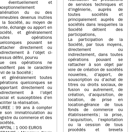
réalisation de prestations
- éventuellement et
de services techniques et
xceptionnellement
d’ingénierie, auprès de
’aliénation du ou des
toutes sociétés et
mmeubles devenus inutiles
principalement auprès de
 la Société, au moyen de
sociétés dans lesquelles la
ente, échange ou apport en
Société détient des
ociété, et généralement
participations,
toutes opérations
La participation de la
uelconques pouvant se
Société, par tous moyens,
attacher directement ou
directement ou
ndirectement à l’objet ci-
indirectement, dans toutes
essus défini, pourvu
opérations pouvant se
ue ces opérations ne
rattacher à son objet par
odifient pas le caractère
voie de création de sociétés
ivil de la Société ;
nouvelles, d’apport, de
 et généralement toutes
souscription ou d’achat de
pérations quelconques se
titres ou droits sociaux, de
apportant directement ou
fusion ou autrement, de
ndirectement à l’objet
création, d’acquisition, de
ocial et susceptibles d’en
location, de prise en
aciliter la réalisation.
location-gérance de tous
UREE : 99 ans à compter
fonds de commerce ou
e son immatriculation au
établissements ; la prise,
egistre du commerce et des
l’acquisition, l’exploitation
ociétés.
ou la cession de tous
APITAL : 1 000 EUROS
procédés et brevets