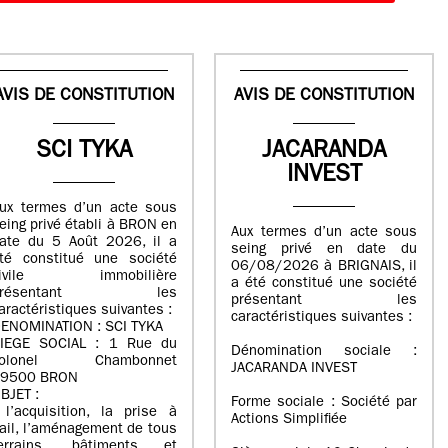
AVIS DE CONSTITUTION
AVIS DE CONSTITUTION
SCI TYKA
JACARANDA
INVEST
ux termes d’un acte sous
eing privé établi à BRON en
Aux termes d’un acte sous
ate du 5 Août 2026, il a
seing privé en date du
té constitué une société
06/08/2026 à BRIGNAIS, il
civile immobilière
a été constitué une société
présentant les
présentant les
aractéristiques suivantes :
caractéristiques suivantes :
ENOMINATION : SCI TYKA
IEGE SOCIAL : 1 Rue du
Dénomination sociale :
colonel Chambonnet
JACARANDA INVEST
9500 BRON
BJET :
Forme sociale : Société par
 l’acquisition, la prise à
Actions Simplifiée
ail, l’aménagement de tous
errains, bâtiments et