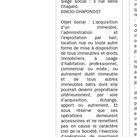
Siège social : 3 rue René
i
Chapard,
q
69630 CHAPONOST
r
-
Objet social : L’acquisition
c
d’un immeuble,
l’administration et
i
l’exploitation par bail,
o
location nue ou toute autre
e
forme de mise à disposition
j
de tous immeubles et droits
-
immobiliers, à usage
l
d’habitation, professionnel,
t
commercial ou mixte ; ou
a
autrement dudit immeuble
e
et de tous autres
j
immeubles bâtis dont elle
-
pourrait devenir propriétaire
ultérieurement, par voie
m
d’acquisition, échange,
p
apport ou autrement. Et
d
sous réserve que ces
e
opérations demeurent
i
accessoires et ne remettent
a
pas en cause le caractère
m
civil de la Société, l’exercice
e