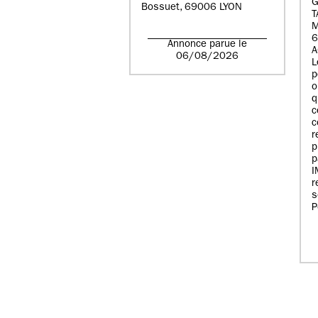
G
Bossuet, 69006 LYON
T
6
Annonce parue le
A
06/08/2026
L
p
o
q
c
c
r
p
p
r
s
P