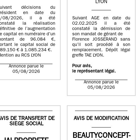
LYON
suivant décisions du
Président en date du
5/08/2026, il a été
Suivant AGE en date du
onstaté la réalisation
02.02.2025 il a été
éfinitive de l’augmentation
constaté la démission de
e capital en numéraire d’un
son mandat de gérant de
montant de 96.084 €,
Florence JOSSERAND sans
ortant le capital social de
qu’il soit procédé à son
89.150 € à 1.085.234 €.
remplacement. Dépôt légal
ention au RCS LYON
greffe TAE LYON.
Pour avis,
Annonce parue le
le représentant légal.
05/08/2026
Annonce parue le
05/08/2026
AVIS DE TRANSFERT DE
AVIS DE MODIFICATION
SIEGE SOCIAL
BEAUTYCONCEPT-