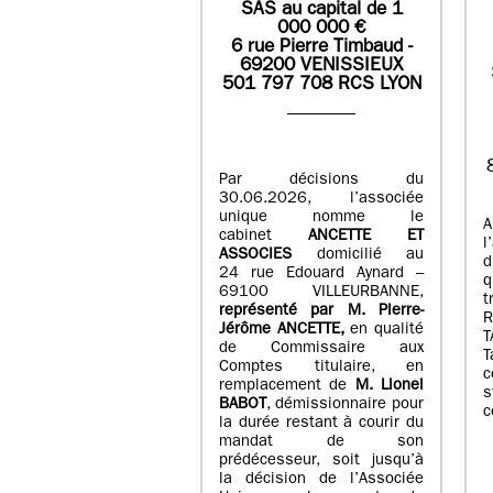
SAS
au capital de
1
0
00 000
€
6 rue Pierre Timbaud -
69200 VENISSIEUX
501 797 708 RCS LYON
Par décisions du
30.06.2026, l’associée
unique nomme le
A
cabinet
ANCETTE ET
l
ASSOCIES
domicilié au
d
24 rue Edouard Aynard –
q
69100 VILLEURBANNE,
t
r
eprésenté par M
.
Pierre
-
Jérôme ANCETTE,
en qualité
T
de Commissaire aux
T
Comptes titulaire, en
c
remplacement de
M
.
Lionel
s
BABOT
, démissionnaire pour
c
la durée restant à courir du
mandat de son
prédécesseur, soit jusqu’à
la décision de l’Associée