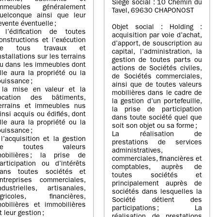
Siège social : 10 Chemin du
mmeubles généralement
Tavel, 69630 CHAPONOST
uelconque ainsi que leur
evente éventuelle ;
Objet social : Holding :
 l’édification de toutes
acquisition par voie d’achat,
onstructions et l’exécution
d’apport, de souscription au
de tous travaux et
capital, l’administration, la
nstallations sur les terrains
gestion de toutes parts ou
u dans les immeubles dont
actions de Sociétés civiles,
lle aura la propriété ou la
de Sociétés commerciales,
ouissance ;
ainsi que de toutes valeurs
 la mise en valeur et la
mobilières dans le cadre de
ocation des bâtiments,
la gestion d’un portefeuille,
errains et immeubles nus
la prise de participation
insi acquis ou édifiés, dont
dans toute société quel que
lle aura la propriété ou la
soit son objet ou sa forme ;
ouissance ;
La réalisation de
 l’acquisition et la gestion
prestations de services
de toutes valeurs
administratives,
obilières ; la prise de
commerciales, financières et
articipation ou d’intérêts
comptables, auprès de
ans toutes sociétés et
toutes sociétés et
ntreprises commerciales,
principalement auprès de
ndustrielles, artisanales,
sociétés dans lesquelles la
gricoles, financières,
Société détient des
obilières et immobilières
participations ; La
t leur gestion ;