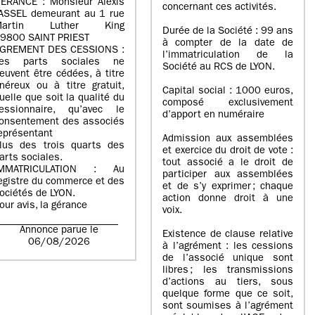
ERANCE : Monsieur Alexis
concernant ces activités.
ASSEL demeurant au 1 rue
Martin Luther King
Durée de la Société : 99 ans
9800 SAINT PRIEST
à compter de la date de
GREMENT DES CESSIONS :
l’immatriculation de la
es parts sociales ne
Société au RCS de LYON.
euvent être cédées, à titre
néreux ou à titre gratuit,
Capital social : 1000 euros,
uelle que soit la qualité du
composé exclusivement
essionnaire, qu’avec le
d’apport en numéraire
onsentement des associés
eprésentant
Admission aux assemblées
lus des trois quarts des
et exercice du droit de vote :
arts sociales.
tout associé a le droit de
IMMATRICULATION : Au
participer aux assemblées
egistre du commerce et des
et de s’y exprimer ; chaque
ociétés de LYON.
action donne droit à une
our avis, la gérance
voix.
Annonce parue le
Existence de clause relative
06/08/2026
à l’agrément : les cessions
de l’associé unique sont
libres ; les transmissions
d’actions au tiers, sous
quelque forme que ce soit,
sont soumises à l’agrément