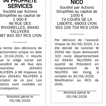
IAI PROPRETE
NICO
SERVICES
Société par Actions
Société par Actions
Simplifiée au capital de
Simplifiée au capital de
1000 €
1 000 €
74 COURS DE LA
46 RUE DES
LIBERTE, 69003 LYON
RIVOIRELLES, 69440
953 159 704 RCS LYON
TALUYERS
887 843 357 RCS LYON
Par décision de l’associé
Unique du 30/06/2026, il a
u terme des décisions de
été décidé de nommer M
’actionnaire unique en date
DONG Van Quan demeurant
u 20.04.2026, il résulte
320 route départementale
ue le siège social est
42 69440 TALUYERS en
ransféré de 46 Rue des
qualité de Président en
Rivoirelles (69440)
remplacement de M
ALUYERS, à 86 Impasse du
NGUYEN Van Vieng, à
alus (69440) TALUYERS à
compter du 30/06/2026.
ompter de ce jour. Les
Modification au RCS de
tatuts sont modifiés en
LYON.
onséquence.
Annonce parue le
Annonce parue le
05/08/2026
05/08/2026