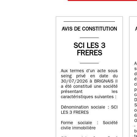
AVIS DE CONSTITUTION
SCI LES 3
FRERES
A
s
Aux termes d’un acte sous
d
seing privé en date du
é
30/07/2026 à BRIGNAIS il
a été constitué une société
présentant les
c
caractéristiques suivantes :
D
S
Dénomination sociale : SCI
LES 3 FRERES
6
O
Forme sociale : Société
-
civile immobilière
b
t