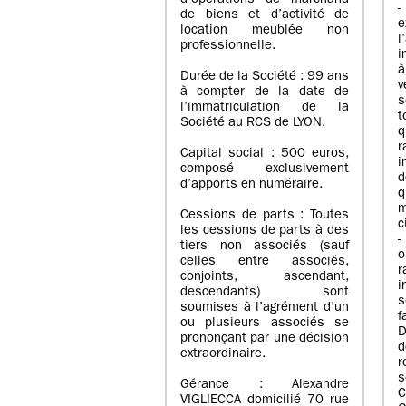
d’opérations de marchand
de biens et d’activité de
e
location meublée non
l
professionnelle.
i
à
Durée de la Société : 99 ans
v
à compter de la date de
s
l’immatriculation de la
Société au RCS de LYON.
q
r
Capital social : 500 euros,
i
composé exclusivement
d
d’apports en numéraire.
q
m
Cessions de parts : Toutes
c
les cessions de parts à des
-
tiers non associés (sauf
o
celles entre associés,
r
conjoints, ascendant,
i
descendants) sont
s
soumises à l’agrément d’un
f
ou plusieurs associés se
D
prononçant par une décision
d
extraordinaire.
r
s
Gérance : Alexandre
C
VIGLIECCA domicilié 70 rue