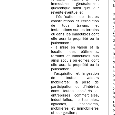
S
immeubles généralement
T
quelconque ainsi que leur
revente éventuelle ;
O
- l’édification de toutes
a
constructions et l’exécution
d
de tous travaux et
c
installations sur les terrains
g
ou dans les immeubles dont
a
elle aura la propriété ou la
d
jouissance ;
a
- la mise en valeur et la
m
location des bâtiments,
l
terrains et immeubles nus
l
ainsi acquis ou édifiés, dont
d
elle aura la propriété ou la
s
jouissance ;
- l’acquisition et la gestion
p
de toutes valeurs
a
mobilières ; la prise de
c
participation ou d’intérêts
c
dans toutes sociétés et
entreprises commerciales,
p
industrielles, artisanales,
s
agricoles, financières,
mobilières et immobilières
et leur gestion ;