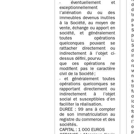
r
- éventuellement et
d
exceptionnellement
d
l’aliénation du ou des
immeubles devenus inutiles
p
à la Société, au moyen de
s
vente, échange ou apport en
société, et généralement
p
toutes opérations
L
quelconques pouvant se
S
rattacher directement ou
indirectement à l’objet ci-
i
dessus défini, pourvu
o
que ces opérations ne
r
modifient pas le caractère
v
civil de la Société ;
n
- et généralement toutes
s
opérations quelconques se
t
rapportant directement ou
f
indirectement à l’objet
c
social et susceptibles d’en
l
faciliter la réalisation.
l
DUREE : 99 ans à compter
de son immatriculation au
é
registre du commerce et des
l
sociétés.
o
CAPITAL : 1 000 EUROS