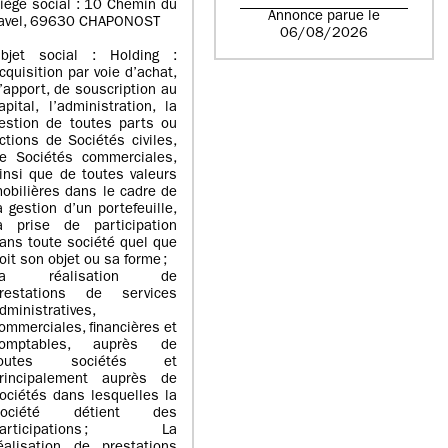
iège social : 10 Chemin du
Annonce parue le
avel, 69630 CHAPONOST
06/08/2026
bjet social : Holding :
cquisition par voie d’achat,
’apport, de souscription au
apital, l’administration, la
estion de toutes parts ou
ctions de Sociétés civiles,
e Sociétés commerciales,
insi que de toutes valeurs
obilières dans le cadre de
a gestion d’un portefeuille,
a prise de participation
ans toute société quel que
oit son objet ou sa forme ;
La réalisation de
restations de services
dministratives,
ommerciales, financières et
omptables, auprès de
toutes sociétés et
rincipalement auprès de
ociétés dans lesquelles la
Société détient des
participations ; La