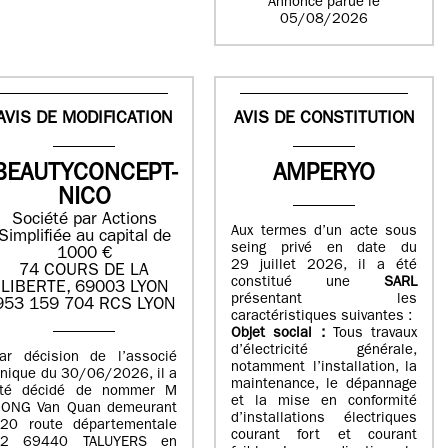
Annonce parue le
05/08/2026
AVIS DE MODIFICATION
AVIS DE CONSTITUTION
BEAUTYCONCEPT-
AMPERYO
NICO
Société par Actions
Aux termes d’un acte sous
Simplifiée au capital de
seing privé en date du
1000 €
29 juillet 2026, il a été
74 COURS DE LA
constitué
une
SARL
LIBERTE, 69003 LYON
présentant les
953 159 704 RCS LYON
caractéristiques suivantes :
Objet social :
Tous travaux
d’électricité générale,
ar décision de l’associé
notamment l’installation, la
nique du 30/06/2026, il a
maintenance, le dépannage
té décidé de nommer M
et la mise en conformité
ONG Van Quan demeurant
d’installations électriques
20 route départementale
courant fort et courant
42 69440 TALUYERS en