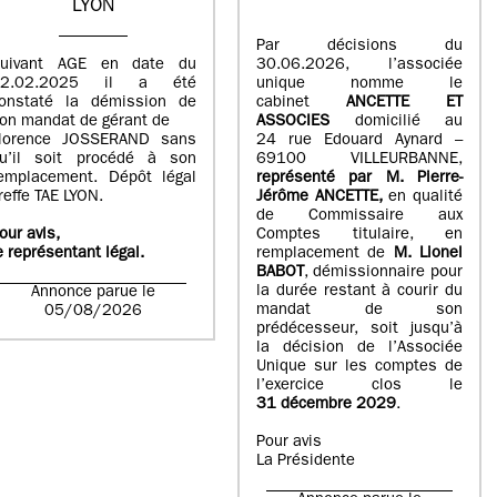
LYON
Par décisions du
uivant AGE en date du
30.06.2026, l’associée
02.02.2025 il a été
unique nomme le
onstaté la démission de
cabinet
ANCETTE ET
on mandat de gérant de
ASSOCIES
domicilié au
lorence JOSSERAND sans
24 rue Edouard Aynard –
u’il soit procédé à son
69100 VILLEURBANNE,
emplacement. Dépôt légal
r
eprésenté par M
.
Pierre
-
reffe TAE LYON.
Jérôme ANCETTE,
en qualité
de Commissaire aux
our avis,
Comptes titulaire, en
e représentant légal.
remplacement de
M
.
Lionel
BABOT
, démissionnaire pour
la durée restant à courir du
Annonce parue le
mandat de son
05/08/2026
prédécesseur, soit jusqu’à
la décision de l’Associée
Unique sur les comptes de
l’exercice clos le
31 décembre 2029
.
Pour avis
La Présidente