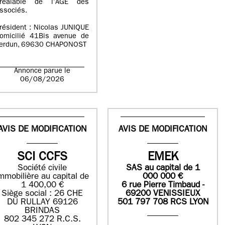
réalable de l’AGE des
ssociés.
résident : Nicolas JUNIQUE
omicilié 41Bis avenue de
erdun, 69630 CHAPONOST
Annonce parue le
06/08/2026
AVIS DE MODIFICATION
AVIS DE MODIFICATION
SCI CCFS
EMEK
Société civile
SAS
au capital de
1
mmobilière au capital de
0
00 000
€
1 400,00 €
6 rue Pierre Timbaud -
Siège social : 26 CHE
69200 VENISSIEUX
DU RULLAY 69126
501 797 708 RCS LYON
BRINDAS
802 345 272 R.C.S.