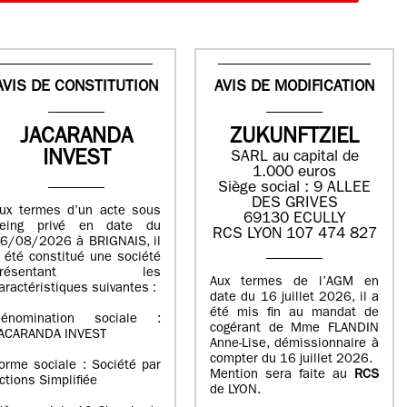
AVIS DE CONSTITUTION
AVIS DE MODIFICATION
JACARANDA
ZUKUNFTZIEL
INVEST
SARL au capital de
1.000 euros
Siège social : 9 ALLEE
DES GRIVES
ux termes d’un acte sous
69130 ECULLY
eing privé en date du
RCS LYON 107 474 827
6/08/2026 à BRIGNAIS, il
 été constitué une société
présentant les
Aux termes de l’AGM en
aractéristiques suivantes :
date du 16 juillet 2026, il a
été mis fin au mandat de
énomination sociale :
cogérant de Mme FLANDIN
ACARANDA INVEST
Anne-Lise, démissionnaire à
compter du 16 juillet 2026.
orme sociale : Société par
Mention sera faite au
RCS
ctions Simplifiée
de LYON.