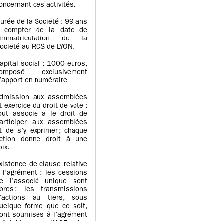
oncernant ces activités.
urée de la Société : 99 ans
 compter de la date de
’immatriculation de la
ociété au RCS de LYON.
apital social : 1000 euros,
omposé exclusivement
’apport en numéraire
dmission aux assemblées
t exercice du droit de vote :
out associé a le droit de
articiper aux assemblées
t de s’y exprimer ; chaque
ction donne droit à une
oix.
xistence de clause relative
 l’agrément : les cessions
e l’associé unique sont
ibres ; les transmissions
’actions au tiers, sous
uelque forme que ce soit,
ont soumises à l’agrément