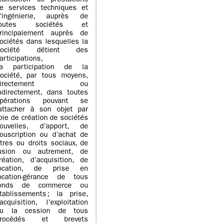
éalisation de prestations
e services techniques et
’ingénierie, auprès de
toutes sociétés et
rincipalement auprès de
ociétés dans lesquelles la
Société détient des
articipations,
a participation de la
ociété, par tous moyens,
directement ou
ndirectement, dans toutes
pérations pouvant se
attacher à son objet par
oie de création de sociétés
ouvelles, d’apport, de
ouscription ou d’achat de
itres ou droits sociaux, de
usion ou autrement, de
réation, d’acquisition, de
ocation, de prise en
ocation-gérance de tous
fonds de commerce ou
tablissements ; la prise,
’acquisition, l’exploitation
u la cession de tous
procédés et brevets