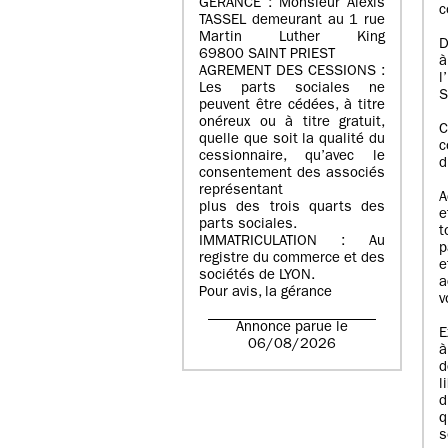
GERANCE : Monsieur Alexis
c
TASSEL demeurant au 1 rue
Martin Luther King
D
69800 SAINT PRIEST
à
AGREMENT DES CESSIONS :
l
Les parts sociales ne
S
peuvent être cédées, à titre
onéreux ou à titre gratuit,
C
quelle que soit la qualité du
c
cessionnaire, qu’avec le
d
consentement des associés
représentant
A
plus des trois quarts des
e
parts sociales.
t
IMMATRICULATION : Au
p
registre du commerce et des
e
sociétés de LYON.
a
Pour avis, la gérance
v
Annonce parue le
E
06/08/2026
à
d
l
d
q
s