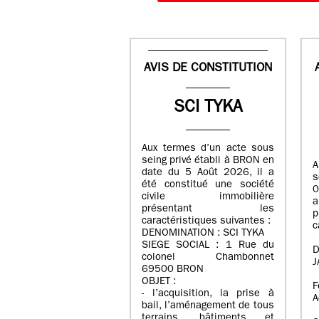
AVIS DE CONSTITUTION
SCI TYKA
Aux termes d’un acte sous
seing privé établi à BRON en
A
date du 5 Août 2026, il a
s
été constitué une société
0
civile immobilière
a
présentant les
caractéristiques suivantes :
c
DENOMINATION : SCI TYKA
SIEGE SOCIAL : 1 Rue du
D
colonel Chambonnet
J
69500 BRON
OBJET :
F
- l’acquisition, la prise à
A
bail, l’aménagement de tous
terrains, bâtiments et