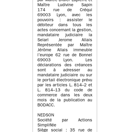
par Maître Didier Lapierre et
Maître Ludivine Sapin
174 rue de Créqui
69003 Lyon, avec les
pouvoirs : assister le
débiteur dans tous les
actes concernant la gestion,
mandataire judiciaire la
Selarl Jerome Allais
Représentée par Maître
Jérôme Allais immeuble
l’europe 62 rue de Bonnel
69003 Lyon. Les
déclarations des créances
sont à adresser au
mandataire judiciaire ou sur
le portail électronique prévu
par les articles L. 814–2 et
L. 814–13 du code de
commerce dans les deux
mois de la publication au
BODACC.
NEDSON
Société par Actions
Simplifiée
Siège social : 35 rue de