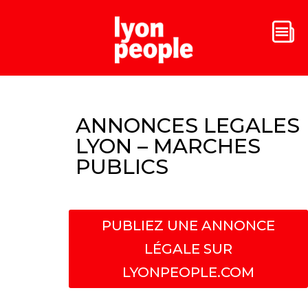
ANNONCES LEGALES
LYON – MARCHES
PUBLICS
PUBLIEZ UNE ANNONCE
LÉGALE SUR
LYONPEOPLE.COM