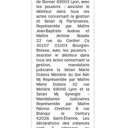
de Bonnel 69003 Lyon, avec
les pouvoirs : assister le
débiteur dans tous les
actes concernant la gestion
et Selarl Aj Partenaires,
Représentée par Maître
Jean-Baptiste Audras et
Maître Jérôme Abadie
22 rue du Cordier Cs
30107 01003 Bourg-en-
Bresse, avec les pouvoirs :
assister le débiteur dans
tous les actes concernant la
gestion, mandataire
judiciaire la Selarl Marie
Dubois Membre du Gie Adn
Mj Représentée par Maître
Marie Dubois 32 rue
Molière 69006 Lyon et la
Selarl Mj Synergie –
Mandataires Judiciaires
Représentée par Maître
Fabrice Chretien 8 rue
Blanqui le Century
42026 Saint-Étienne. Les
déclarations des créances