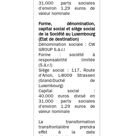
31.000 parts sociales
d’environ 1,29 euros de
valeur nominale
Forme, dénomination
,
capital social
et siège social
de la Société au Luxembourg
(Etat d
e destination
)
Dénomination sociale : CW
GROUP S.à.r.l
Forme : société à
responsabilité limitée
(S.à.r.l)
Siège social : 117, Route
d’Arlon, L-8009 Strassen
(Grand-Duché de
Luxembourg)
Capital social :
40.000 euros divisé en
31.000 parts sociales
d’environ 1,29 euros de
valeur nominale
La transformation
transfrontalière prendra
effet à la date