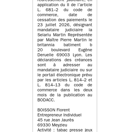
redressement judiciaire, en
application du II de l’article
L. 681–2 du code de
commerce, date de
cessation des paiements le
23 juillet 2026, désignant
mandataire judiciaire la
Selarlu Martin Représentée
par Maître Pierre Martin le
britannia batiment b
20 boulevard Eugène
Deruelle 69003 Lyon. Les
déclarations des créances
sont à adresser au
mandataire judiciaire ou sur
le portail électronique prévu
par les articles L. 814–2 et
L. 814–13 du code de
commerce dans les deux
mois de la publication au
BODACC.
BOISSON Florent
Entrepreneur Individuel
45 rue Jean Jaurès
69330 Meyzieu
Activité : tabac presse jeux