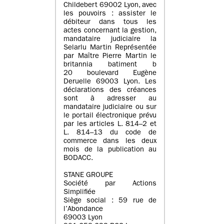
Childebert 69002 Lyon, avec
les pouvoirs : assister le
débiteur dans tous les
actes concernant la gestion,
mandataire judiciaire la
Selarlu Martin Représentée
par Maître Pierre Martin le
britannia batiment b
20 boulevard Eugène
Deruelle 69003 Lyon. Les
déclarations des créances
sont à adresser au
mandataire judiciaire ou sur
le portail électronique prévu
par les articles L. 814–2 et
L. 814–13 du code de
commerce dans les deux
mois de la publication au
BODACC.
STANE GROUPE
Société par Actions
Simplifiée
Siège social : 59 rue de
l’Abondance
69003 Lyon