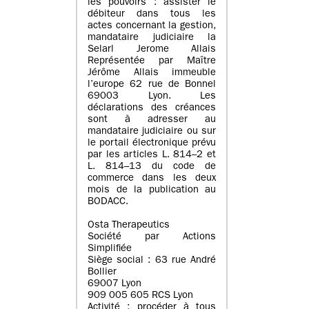
les pouvoirs : assister le
débiteur dans tous les
actes concernant la gestion,
mandataire judiciaire la
Selarl Jerome Allais
Représentée par Maître
Jérôme Allais immeuble
l’europe 62 rue de Bonnel
69003 Lyon. Les
déclarations des créances
sont à adresser au
mandataire judiciaire ou sur
le portail électronique prévu
par les articles L. 814–2 et
L. 814–13 du code de
commerce dans les deux
mois de la publication au
BODACC.
Osta Therapeutics
Société par Actions
Simplifiée
Siège social : 63 rue André
Bollier
69007 Lyon
909 005 605 RCS Lyon
Activité : procéder à tous