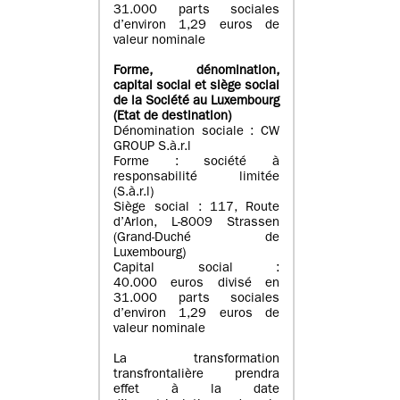
31.000 parts sociales
d’environ 1,29 euros de
valeur nominale
Forme, dénomination
,
capital social
et siège social
de la Société au Luxembourg
(Etat d
e destination
)
Dénomination sociale : CW
GROUP S.à.r.l
Forme : société à
responsabilité limitée
(S.à.r.l)
Siège social : 117, Route
d’Arlon, L-8009 Strassen
(Grand-Duché de
Luxembourg)
Capital social :
40.000 euros divisé en
31.000 parts sociales
d’environ 1,29 euros de
valeur nominale
La transformation
transfrontalière prendra
effet à la date