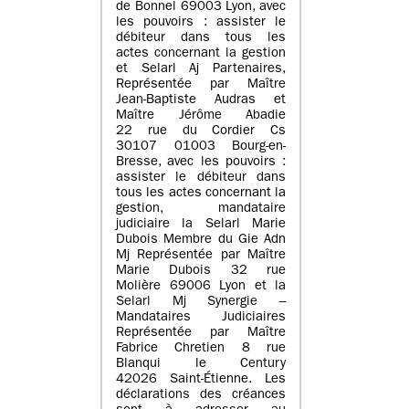
de Bonnel 69003 Lyon, avec
les pouvoirs : assister le
débiteur dans tous les
actes concernant la gestion
et Selarl Aj Partenaires,
Représentée par Maître
Jean-Baptiste Audras et
Maître Jérôme Abadie
22 rue du Cordier Cs
30107 01003 Bourg-en-
Bresse, avec les pouvoirs :
assister le débiteur dans
tous les actes concernant la
gestion, mandataire
judiciaire la Selarl Marie
Dubois Membre du Gie Adn
Mj Représentée par Maître
Marie Dubois 32 rue
Molière 69006 Lyon et la
Selarl Mj Synergie –
Mandataires Judiciaires
Représentée par Maître
Fabrice Chretien 8 rue
Blanqui le Century
42026 Saint-Étienne. Les
déclarations des créances