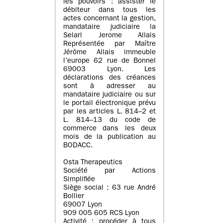
les pouvoirs : assister le
débiteur dans tous les
actes concernant la gestion,
mandataire judiciaire la
Selarl Jerome Allais
Représentée par Maître
Jérôme Allais immeuble
l’europe 62 rue de Bonnel
69003 Lyon. Les
déclarations des créances
sont à adresser au
mandataire judiciaire ou sur
le portail électronique prévu
par les articles L. 814–2 et
L. 814–13 du code de
commerce dans les deux
mois de la publication au
BODACC.
Osta Therapeutics
Société par Actions
Simplifiée
Siège social : 63 rue André
Bollier
69007 Lyon
909 005 605 RCS Lyon
Activité : procéder à tous