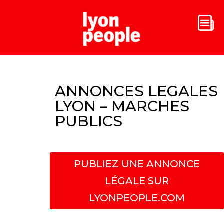
ANNONCES LEGALES
LYON – MARCHES
PUBLICS
PUBLIEZ UNE ANNONCE
LÉGALE SUR
LYONPEOPLE.COM