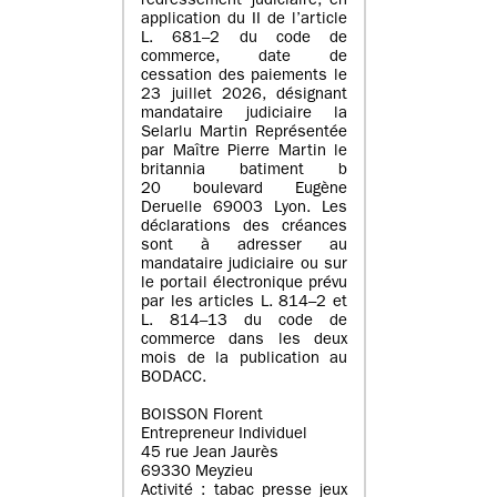
redressement judiciaire, en
application du II de l’article
L. 681–2 du code de
commerce, date de
cessation des paiements le
23 juillet 2026, désignant
mandataire judiciaire la
Selarlu Martin Représentée
par Maître Pierre Martin le
britannia batiment b
20 boulevard Eugène
Deruelle 69003 Lyon. Les
déclarations des créances
sont à adresser au
mandataire judiciaire ou sur
le portail électronique prévu
par les articles L. 814–2 et
L. 814–13 du code de
commerce dans les deux
mois de la publication au
BODACC.
BOISSON Florent
Entrepreneur Individuel
45 rue Jean Jaurès
69330 Meyzieu
Activité : tabac presse jeux