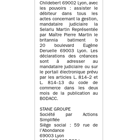
Childebert 69002 Lyon, avec
les pouvoirs : assister le
débiteur dans tous les
actes concernant la gestion,
mandataire judiciaire la
Selarlu Martin Représentée
par Maître Pierre Martin le
britannia batiment b
20 boulevard Eugène
Deruelle 69003 Lyon. Les
déclarations des créances
sont à adresser au
mandataire judiciaire ou sur
le portail électronique prévu
par les articles L. 814–2 et
L. 814–13 du code de
commerce dans les deux
mois de la publication au
BODACC.
STANE GROUPE
Société par Actions
Simplifiée
Siège social : 59 rue de
l’Abondance
69003 Lyon