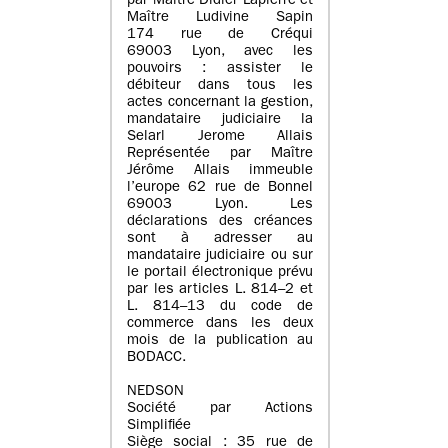
par Maître Didier Lapierre et
Maître Ludivine Sapin
174 rue de Créqui
69003 Lyon, avec les
pouvoirs : assister le
débiteur dans tous les
actes concernant la gestion,
mandataire judiciaire la
Selarl Jerome Allais
Représentée par Maître
Jérôme Allais immeuble
l’europe 62 rue de Bonnel
69003 Lyon. Les
déclarations des créances
sont à adresser au
mandataire judiciaire ou sur
le portail électronique prévu
par les articles L. 814–2 et
L. 814–13 du code de
commerce dans les deux
mois de la publication au
BODACC.
NEDSON
Société par Actions
Simplifiée
Siège social : 35 rue de