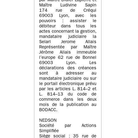
par Maître Didier Lapierre et
Maître Ludivine Sapin
174 rue de Créqui
69003 Lyon, avec les
pouvoirs : assister le
débiteur dans tous les
actes concernant la gestion,
mandataire judiciaire la
Selarl Jerome Allais
Représentée par Maître
Jérôme Allais immeuble
l’europe 62 rue de Bonnel
69003 Lyon. Les
déclarations des créances
sont à adresser au
mandataire judiciaire ou sur
le portail électronique prévu
par les articles L. 814–2 et
L. 814–13 du code de
commerce dans les deux
mois de la publication au
BODACC.
NEDSON
Société par Actions
Simplifiée
Siège social : 35 rue de