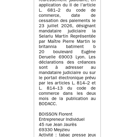
redressement judiciaire, en
application du II de l’article
L. 681–2 du code de
commerce, date de
cessation des paiements le
23 juillet 2026, désignant
mandataire judiciaire la
Selarlu Martin Représentée
par Maître Pierre Martin le
britannia batiment b
20 boulevard Eugène
Deruelle 69003 Lyon. Les
déclarations des créances
sont à adresser au
mandataire judiciaire ou sur
le portail électronique prévu
par les articles L. 814–2 et
L. 814–13 du code de
commerce dans les deux
mois de la publication au
BODACC.
BOISSON Florent
Entrepreneur Individuel
45 rue Jean Jaurès
69330 Meyzieu
Activité : tabac presse jeux