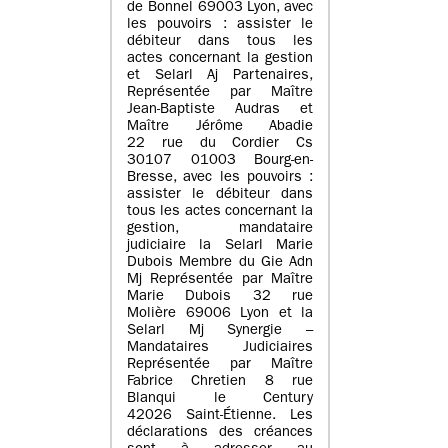
de Bonnel 69003 Lyon, avec
les pouvoirs : assister le
débiteur dans tous les
actes concernant la gestion
et Selarl Aj Partenaires,
Représentée par Maître
Jean-Baptiste Audras et
Maître Jérôme Abadie
22 rue du Cordier Cs
30107 01003 Bourg-en-
Bresse, avec les pouvoirs :
assister le débiteur dans
tous les actes concernant la
gestion, mandataire
judiciaire la Selarl Marie
Dubois Membre du Gie Adn
Mj Représentée par Maître
Marie Dubois 32 rue
Molière 69006 Lyon et la
Selarl Mj Synergie –
Mandataires Judiciaires
Représentée par Maître
Fabrice Chretien 8 rue
Blanqui le Century
42026 Saint-Étienne. Les
déclarations des créances