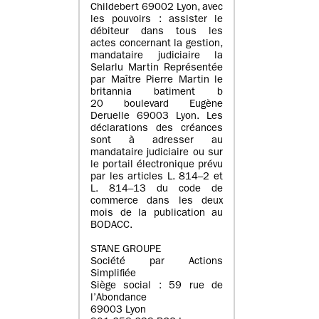
Childebert 69002 Lyon, avec
les pouvoirs : assister le
débiteur dans tous les
actes concernant la gestion,
mandataire judiciaire la
Selarlu Martin Représentée
par Maître Pierre Martin le
britannia batiment b
20 boulevard Eugène
Deruelle 69003 Lyon. Les
déclarations des créances
sont à adresser au
mandataire judiciaire ou sur
le portail électronique prévu
par les articles L. 814–2 et
L. 814–13 du code de
commerce dans les deux
mois de la publication au
BODACC.
STANE GROUPE
Société par Actions
Simplifiée
Siège social : 59 rue de
l’Abondance
69003 Lyon