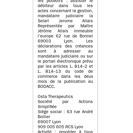
les pouvoirs : assister le
débiteur dans tous les
actes concernant la gestion,
mandataire judiciaire la
Selarl Jerome Allais
Représentée par Maître
Jérôme Allais immeuble
l’europe 62 rue de Bonnel
69003 Lyon. Les
déclarations des créances
sont à adresser au
mandataire judiciaire ou sur
le portail électronique prévu
par les articles L. 814–2 et
L. 814–13 du code de
commerce dans les deux
mois de la publication au
BODACC.
Osta Therapeutics
Société par Actions
Simplifiée
Siège social : 63 rue André
Bollier
69007 Lyon
909 005 605 RCS Lyon
Activité : procéder à tous