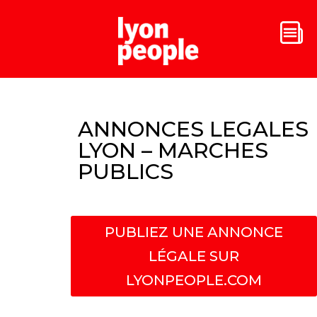
ANNONCES LEGALES
LYON – MARCHES
PUBLICS
PUBLIEZ UNE ANNONCE
LÉGALE SUR
LYONPEOPLE.COM