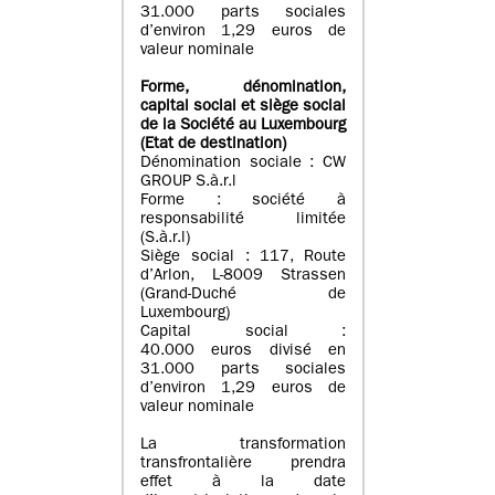
31.000 parts sociales
d’environ 1,29 euros de
valeur nominale
Forme, dénomination
,
capital social
et siège social
de la Société au Luxembourg
(Etat d
e destination
)
Dénomination sociale : CW
GROUP S.à.r.l
Forme : société à
responsabilité limitée
(S.à.r.l)
Siège social : 117, Route
d’Arlon, L-8009 Strassen
(Grand-Duché de
Luxembourg)
Capital social :
40.000 euros divisé en
31.000 parts sociales
d’environ 1,29 euros de
valeur nominale
La transformation
transfrontalière prendra
effet à la date