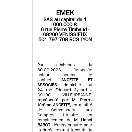
EMEK
SAS
au capital de
1
0
00 000
€
6 rue Pierre Timbaud -
69200 VENISSIEUX
501 797 708 RCS LYON
Par décisions du
30.06.2026, l’associée
unique nomme le
cabinet
ANCETTE ET
ASSOCIES
domicilié au
24 rue Edouard Aynard –
69100 VILLEURBANNE,
r
eprésenté par M
.
Pierre
-
Jérôme ANCETTE,
en qualité
de Commissaire aux
Comptes titulaire, en
remplacement de
M
.
Lionel
BABOT
, démissionnaire pour
la durée restant à courir du