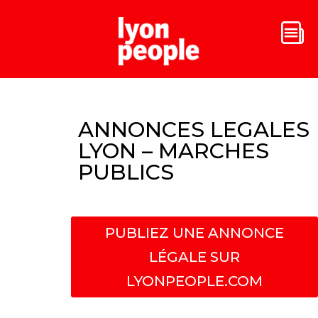
ANNONCES LEGALES
LYON – MARCHES
PUBLICS
PUBLIEZ UNE ANNONCE
LÉGALE SUR
LYONPEOPLE.COM