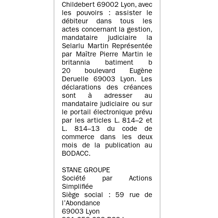
Childebert 69002 Lyon, avec
les pouvoirs : assister le
débiteur dans tous les
actes concernant la gestion,
mandataire judiciaire la
Selarlu Martin Représentée
par Maître Pierre Martin le
britannia batiment b
20 boulevard Eugène
Deruelle 69003 Lyon. Les
déclarations des créances
sont à adresser au
mandataire judiciaire ou sur
le portail électronique prévu
par les articles L. 814–2 et
L. 814–13 du code de
commerce dans les deux
mois de la publication au
BODACC.
STANE GROUPE
Société par Actions
Simplifiée
Siège social : 59 rue de
l’Abondance
69003 Lyon