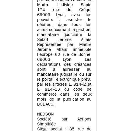
par Maître Didier Lapierre et
Maître Ludivine Sapin
174 rue de Créqui
69003 Lyon, avec les
pouvoirs : assister le
débiteur dans tous les
actes concernant la gestion,
mandataire judiciaire la
Selarl Jerome Allais
Représentée par Maître
Jérôme Allais immeuble
l’europe 62 rue de Bonnel
69003 Lyon. Les
déclarations des créances
sont à adresser au
mandataire judiciaire ou sur
le portail électronique prévu
par les articles L. 814–2 et
L. 814–13 du code de
commerce dans les deux
mois de la publication au
BODACC.
NEDSON
Société par Actions
Simplifiée
Siège social : 35 rue de