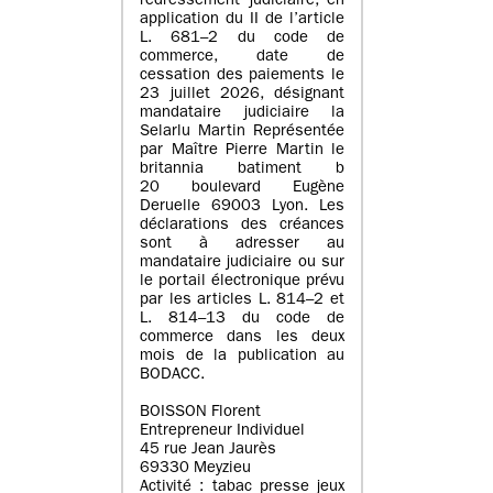
redressement judiciaire, en
application du II de l’article
L. 681–2 du code de
commerce, date de
cessation des paiements le
23 juillet 2026, désignant
mandataire judiciaire la
Selarlu Martin Représentée
par Maître Pierre Martin le
britannia batiment b
20 boulevard Eugène
Deruelle 69003 Lyon. Les
déclarations des créances
sont à adresser au
mandataire judiciaire ou sur
le portail électronique prévu
par les articles L. 814–2 et
L. 814–13 du code de
commerce dans les deux
mois de la publication au
BODACC.
BOISSON Florent
Entrepreneur Individuel
45 rue Jean Jaurès
69330 Meyzieu
Activité : tabac presse jeux