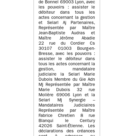
de Bonnel 69003 Lyon, avec
les pouvoirs : assister le
débiteur dans tous les
actes concernant la gestion
et Selarl Aj Partenaires,
Représentée par Maître
Jean-Baptiste Audras et
Maître Jérôme Abadie
22 rue du Cordier Cs
30107 01003 Bourg-en-
Bresse, avec les pouvoirs :
assister le débiteur dans
tous les actes concernant la
gestion, mandataire
judiciaire la Selarl Marie
Dubois Membre du Gie Adn
Mj Représentée par Maître
Marie Dubois 32 rue
Molière 69006 Lyon et la
Selarl Mj Synergie –
Mandataires Judiciaires
Représentée par Maître
Fabrice Chretien 8 rue
Blanqui le Century
42026 Saint-Étienne. Les
déclarations des créances