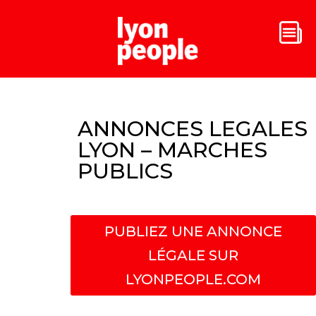
ANNONCES LEGALES
LYON – MARCHES
PUBLICS
PUBLIEZ UNE ANNONCE
LÉGALE SUR
LYONPEOPLE.COM