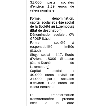
31.000 parts sociales
d’environ 1,29 euros de
valeur nominale
Forme, dénomination
,
capital social
et siège social
de la Société au Luxembourg
(Etat d
e destination
)
Dénomination sociale : CW
GROUP S.à.r.l
Forme : société à
responsabilité limitée
(S.à.r.l)
Siège social : 117, Route
d’Arlon, L-8009 Strassen
(Grand-Duché de
Luxembourg)
Capital social :
40.000 euros divisé en
31.000 parts sociales
d’environ 1,29 euros de
valeur nominale
La transformation
transfrontalière prendra
effet à la date