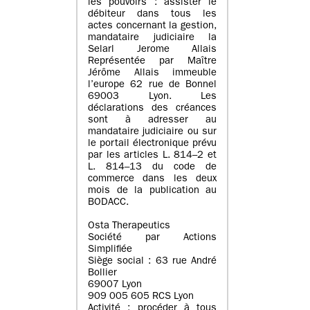
les pouvoirs : assister le
débiteur dans tous les
actes concernant la gestion,
mandataire judiciaire la
Selarl Jerome Allais
Représentée par Maître
Jérôme Allais immeuble
l’europe 62 rue de Bonnel
69003 Lyon. Les
déclarations des créances
sont à adresser au
mandataire judiciaire ou sur
le portail électronique prévu
par les articles L. 814–2 et
L. 814–13 du code de
commerce dans les deux
mois de la publication au
BODACC.
Osta Therapeutics
Société par Actions
Simplifiée
Siège social : 63 rue André
Bollier
69007 Lyon
909 005 605 RCS Lyon
Activité : procéder à tous