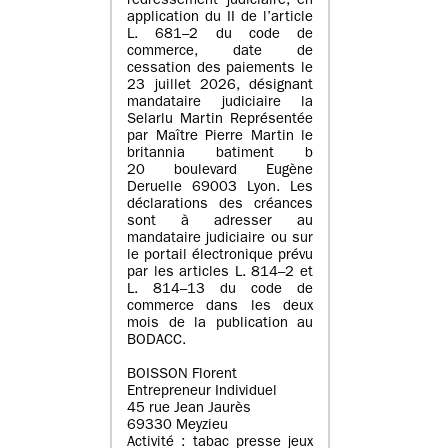
redressement judiciaire, en
application du II de l’article
L. 681–2 du code de
commerce, date de
cessation des paiements le
23 juillet 2026, désignant
mandataire judiciaire la
Selarlu Martin Représentée
par Maître Pierre Martin le
britannia batiment b
20 boulevard Eugène
Deruelle 69003 Lyon. Les
déclarations des créances
sont à adresser au
mandataire judiciaire ou sur
le portail électronique prévu
par les articles L. 814–2 et
L. 814–13 du code de
commerce dans les deux
mois de la publication au
BODACC.
BOISSON Florent
Entrepreneur Individuel
45 rue Jean Jaurès
69330 Meyzieu
Activité : tabac presse jeux