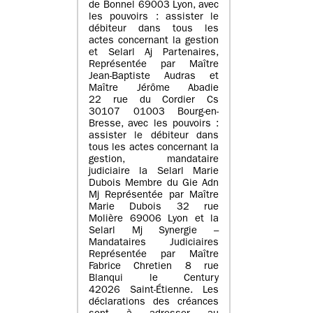
de Bonnel 69003 Lyon, avec
les pouvoirs : assister le
débiteur dans tous les
actes concernant la gestion
et Selarl Aj Partenaires,
Représentée par Maître
Jean-Baptiste Audras et
Maître Jérôme Abadie
22 rue du Cordier Cs
30107 01003 Bourg-en-
Bresse, avec les pouvoirs :
assister le débiteur dans
tous les actes concernant la
gestion, mandataire
judiciaire la Selarl Marie
Dubois Membre du Gie Adn
Mj Représentée par Maître
Marie Dubois 32 rue
Molière 69006 Lyon et la
Selarl Mj Synergie –
Mandataires Judiciaires
Représentée par Maître
Fabrice Chretien 8 rue
Blanqui le Century
42026 Saint-Étienne. Les
déclarations des créances