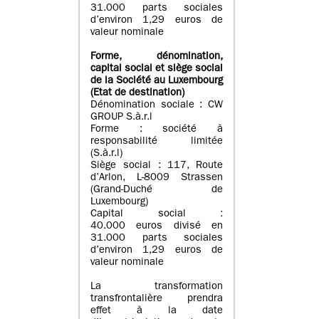
31.000 parts sociales
d’environ 1,29 euros de
valeur nominale
Forme, dénomination
,
capital social
et siège social
de la Société au Luxembourg
(Etat d
e destination
)
Dénomination sociale : CW
GROUP S.à.r.l
Forme : société à
responsabilité limitée
(S.à.r.l)
Siège social : 117, Route
d’Arlon, L-8009 Strassen
(Grand-Duché de
Luxembourg)
Capital social :
40.000 euros divisé en
31.000 parts sociales
d’environ 1,29 euros de
valeur nominale
La transformation
transfrontalière prendra
effet à la date