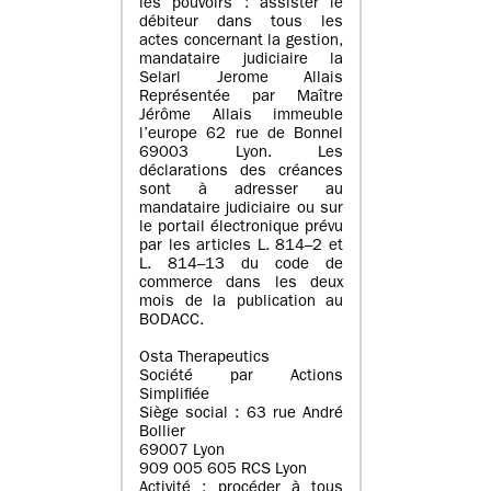
les pouvoirs : assister le
débiteur dans tous les
actes concernant la gestion,
mandataire judiciaire la
Selarl Jerome Allais
Représentée par Maître
Jérôme Allais immeuble
l’europe 62 rue de Bonnel
69003 Lyon. Les
déclarations des créances
sont à adresser au
mandataire judiciaire ou sur
le portail électronique prévu
par les articles L. 814–2 et
L. 814–13 du code de
commerce dans les deux
mois de la publication au
BODACC.
Osta Therapeutics
Société par Actions
Simplifiée
Siège social : 63 rue André
Bollier
69007 Lyon
909 005 605 RCS Lyon
Activité : procéder à tous