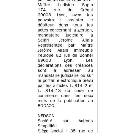
par Maître Didier Lapierre et
Maître Ludivine Sapin
174 rue de Créqui
69003 Lyon, avec les
pouvoirs : assister le
débiteur dans tous les
actes concernant la gestion,
mandataire judiciaire la
Selarl Jerome Allais
Représentée par Maître
Jérôme Allais immeuble
l’europe 62 rue de Bonnel
69003 Lyon. Les
déclarations des créances
sont à adresser au
mandataire judiciaire ou sur
le portail électronique prévu
par les articles L. 814–2 et
L. 814–13 du code de
commerce dans les deux
mois de la publication au
BODACC.
NEDSON
Société par Actions
Simplifiée
Siège social : 35 rue de