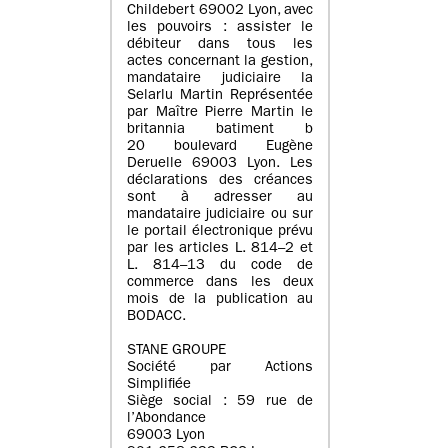
Childebert 69002 Lyon, avec
les pouvoirs : assister le
débiteur dans tous les
actes concernant la gestion,
mandataire judiciaire la
Selarlu Martin Représentée
par Maître Pierre Martin le
britannia batiment b
20 boulevard Eugène
Deruelle 69003 Lyon. Les
déclarations des créances
sont à adresser au
mandataire judiciaire ou sur
le portail électronique prévu
par les articles L. 814–2 et
L. 814–13 du code de
commerce dans les deux
mois de la publication au
BODACC.
STANE GROUPE
Société par Actions
Simplifiée
Siège social : 59 rue de
l’Abondance
69003 Lyon