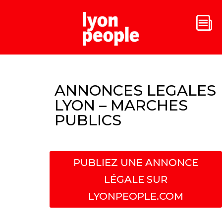
ANNONCES LEGALES
LYON – MARCHES
PUBLICS
PUBLIEZ UNE ANNONCE
LÉGALE SUR
LYONPEOPLE.COM