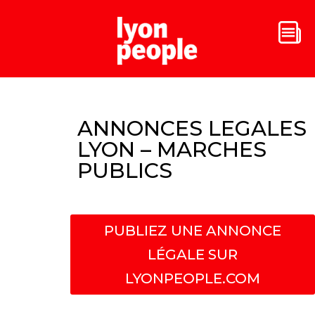
ANNONCES LEGALES
LYON – MARCHES
PUBLICS
PUBLIEZ UNE ANNONCE
LÉGALE SUR
LYONPEOPLE.COM