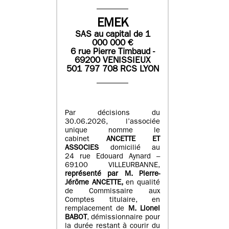
EMEK
SAS
au capital de
1
0
00 000
€
6 rue Pierre Timbaud -
69200 VENISSIEUX
501 797 708 RCS LYON
Par décisions du
30.06.2026, l’associée
unique nomme le
cabinet
ANCETTE ET
ASSOCIES
domicilié au
24 rue Edouard Aynard –
69100 VILLEURBANNE,
r
eprésenté par M
.
Pierre
-
Jérôme ANCETTE,
en qualité
de Commissaire aux
Comptes titulaire, en
remplacement de
M
.
Lionel
BABOT
, démissionnaire pour
la durée restant à courir du