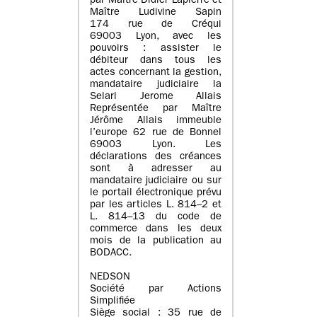
par Maître Didier Lapierre et
Maître Ludivine Sapin
174 rue de Créqui
69003 Lyon, avec les
pouvoirs : assister le
débiteur dans tous les
actes concernant la gestion,
mandataire judiciaire la
Selarl Jerome Allais
Représentée par Maître
Jérôme Allais immeuble
l’europe 62 rue de Bonnel
69003 Lyon. Les
déclarations des créances
sont à adresser au
mandataire judiciaire ou sur
le portail électronique prévu
par les articles L. 814–2 et
L. 814–13 du code de
commerce dans les deux
mois de la publication au
BODACC.
NEDSON
Société par Actions
Simplifiée
Siège social : 35 rue de