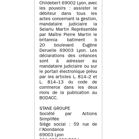
Childebert 69002 Lyon, avec
les pouvoirs : assister le
débiteur dans tous les
actes concernant la gestion,
mandataire judiciaire la
Selarlu Martin Représentée
par Maître Pierre Martin le
britannia batiment b
20 boulevard Eugène
Deruelle 69003 Lyon. Les
déclarations des créances
sont à adresser au
mandataire judiciaire ou sur
le portail électronique prévu
par les articles L. 814–2 et
L. 814–13 du code de
commerce dans les deux
mois de la publication au
BODACC.
STANE GROUPE
Société par Actions
Simplifiée
Siège social : 59 rue de
l’Abondance
69003 Lyon