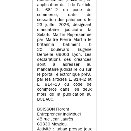
redressement judiciaire, en
application du II de l’article
L. 681–2 du code de
commerce, date de
cessation des paiements le
23 juillet 2026, désignant
mandataire judiciaire la
Selarlu Martin Représentée
par Maître Pierre Martin le
britannia batiment b
20 boulevard Eugène
Deruelle 69003 Lyon. Les
déclarations des créances
sont à adresser au
mandataire judiciaire ou sur
le portail électronique prévu
par les articles L. 814–2 et
L. 814–13 du code de
commerce dans les deux
mois de la publication au
BODACC.
BOISSON Florent
Entrepreneur Individuel
45 rue Jean Jaurès
69330 Meyzieu
Activité : tabac presse jeux