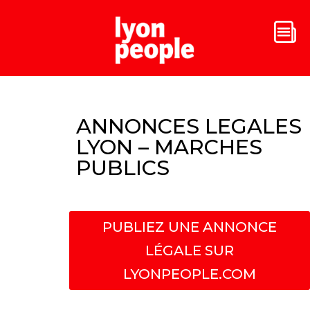
ANNONCES LEGALES
LYON – MARCHES
PUBLICS
PUBLIEZ UNE ANNONCE
LÉGALE SUR
LYONPEOPLE.COM