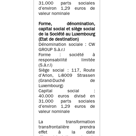
31.000 parts sociales
d’environ 1,29 euros de
valeur nominale
Forme, dénomination
,
capital social
et siège social
de la Société au Luxembourg
(Etat d
e destination
)
Dénomination sociale : CW
GROUP S.à.r.l
Forme : société à
responsabilité limitée
(S.à.r.l)
Siège social : 117, Route
d’Arlon, L-8009 Strassen
(Grand-Duché de
Luxembourg)
Capital social :
40.000 euros divisé en
31.000 parts sociales
d’environ 1,29 euros de
valeur nominale
La transformation
transfrontalière prendra
effet à la date