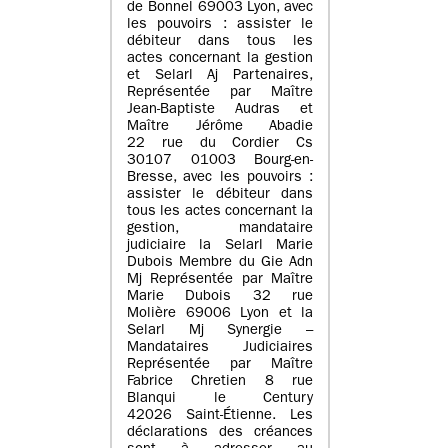
de Bonnel 69003 Lyon, avec
les pouvoirs : assister le
débiteur dans tous les
actes concernant la gestion
et Selarl Aj Partenaires,
Représentée par Maître
Jean-Baptiste Audras et
Maître Jérôme Abadie
22 rue du Cordier Cs
30107 01003 Bourg-en-
Bresse, avec les pouvoirs :
assister le débiteur dans
tous les actes concernant la
gestion, mandataire
judiciaire la Selarl Marie
Dubois Membre du Gie Adn
Mj Représentée par Maître
Marie Dubois 32 rue
Molière 69006 Lyon et la
Selarl Mj Synergie –
Mandataires Judiciaires
Représentée par Maître
Fabrice Chretien 8 rue
Blanqui le Century
42026 Saint-Étienne. Les
déclarations des créances