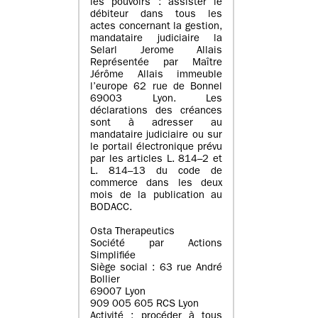
les pouvoirs : assister le
débiteur dans tous les
actes concernant la gestion,
mandataire judiciaire la
Selarl Jerome Allais
Représentée par Maître
Jérôme Allais immeuble
l’europe 62 rue de Bonnel
69003 Lyon. Les
déclarations des créances
sont à adresser au
mandataire judiciaire ou sur
le portail électronique prévu
par les articles L. 814–2 et
L. 814–13 du code de
commerce dans les deux
mois de la publication au
BODACC.
Osta Therapeutics
Société par Actions
Simplifiée
Siège social : 63 rue André
Bollier
69007 Lyon
909 005 605 RCS Lyon
Activité : procéder à tous