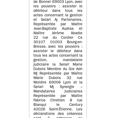
de Bonnel 69003 Lyon, avec
les pouvoirs : assister le
débiteur dans tous les
actes concernant la gestion
et Selarl Aj Partenaires,
Représentée par Maître
Jean-Baptiste Audras et
Maître Jérôme Abadie
22 rue du Cordier Cs
30107 01003 Bourg-en-
Bresse, avec les pouvoirs :
assister le débiteur dans
tous les actes concernant la
gestion, mandataire
judiciaire la Selarl Marie
Dubois Membre du Gie Adn
Mj Représentée par Maître
Marie Dubois 32 rue
Molière 69006 Lyon et la
Selarl Mj Synergie –
Mandataires Judiciaires
Représentée par Maître
Fabrice Chretien 8 rue
Blanqui le Century
42026 Saint-Étienne. Les
déclarations des créances