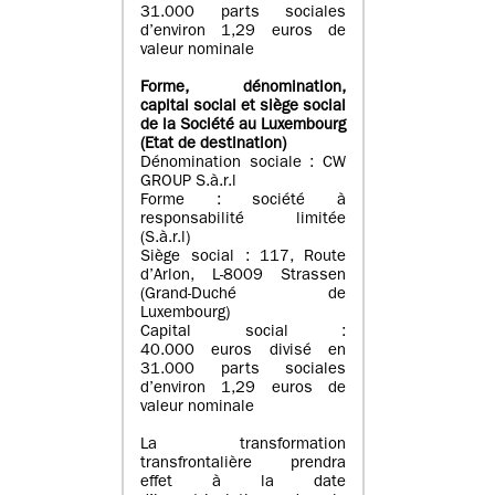
31.000 parts sociales
d’environ 1,29 euros de
valeur nominale
Forme, dénomination
,
capital social
et siège social
de la Société au Luxembourg
(Etat d
e destination
)
Dénomination sociale : CW
GROUP S.à.r.l
Forme : société à
responsabilité limitée
(S.à.r.l)
Siège social : 117, Route
d’Arlon, L-8009 Strassen
(Grand-Duché de
Luxembourg)
Capital social :
40.000 euros divisé en
31.000 parts sociales
d’environ 1,29 euros de
valeur nominale
La transformation
transfrontalière prendra
effet à la date