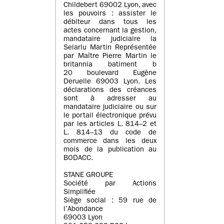
Childebert 69002 Lyon, avec
les pouvoirs : assister le
débiteur dans tous les
actes concernant la gestion,
mandataire judiciaire la
Selarlu Martin Représentée
par Maître Pierre Martin le
britannia batiment b
20 boulevard Eugène
Deruelle 69003 Lyon. Les
déclarations des créances
sont à adresser au
mandataire judiciaire ou sur
le portail électronique prévu
par les articles L. 814–2 et
L. 814–13 du code de
commerce dans les deux
mois de la publication au
BODACC.
STANE GROUPE
Société par Actions
Simplifiée
Siège social : 59 rue de
l’Abondance
69003 Lyon