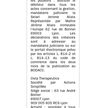
les pouvoirs : assister le
débiteur dans tous les
actes concernant la gestion,
mandataire judiciaire la
Selarl Jerome Allais
Représentée par Maître
Jérôme Allais immeuble
l’europe 62 rue de Bonnel
69003 Lyon. Les
déclarations des créances
sont à adresser au
mandataire judiciaire ou sur
le portail électronique prévu
par les articles L. 814–2 et
L. 814–13 du code de
commerce dans les deux
mois de la publication au
BODACC.
Osta Therapeutics
Société par Actions
Simplifiée
Siège social : 63 rue André
Bollier
69007 Lyon
909 005 605 RCS Lyon
Activité : procéder à tous