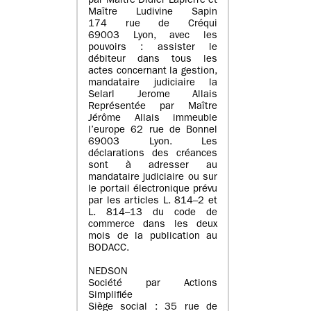
par Maître Didier Lapierre et
Maître Ludivine Sapin
174 rue de Créqui
69003 Lyon, avec les
pouvoirs : assister le
débiteur dans tous les
actes concernant la gestion,
mandataire judiciaire la
Selarl Jerome Allais
Représentée par Maître
Jérôme Allais immeuble
l’europe 62 rue de Bonnel
69003 Lyon. Les
déclarations des créances
sont à adresser au
mandataire judiciaire ou sur
le portail électronique prévu
par les articles L. 814–2 et
L. 814–13 du code de
commerce dans les deux
mois de la publication au
BODACC.
NEDSON
Société par Actions
Simplifiée
Siège social : 35 rue de