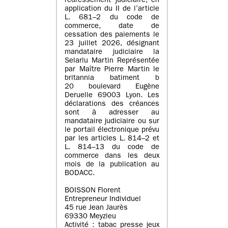
redressement judiciaire, en
application du II de l’article
L. 681–2 du code de
commerce, date de
cessation des paiements le
23 juillet 2026, désignant
mandataire judiciaire la
Selarlu Martin Représentée
par Maître Pierre Martin le
britannia batiment b
20 boulevard Eugène
Deruelle 69003 Lyon. Les
déclarations des créances
sont à adresser au
mandataire judiciaire ou sur
le portail électronique prévu
par les articles L. 814–2 et
L. 814–13 du code de
commerce dans les deux
mois de la publication au
BODACC.
BOISSON Florent
Entrepreneur Individuel
45 rue Jean Jaurès
69330 Meyzieu
Activité : tabac presse jeux