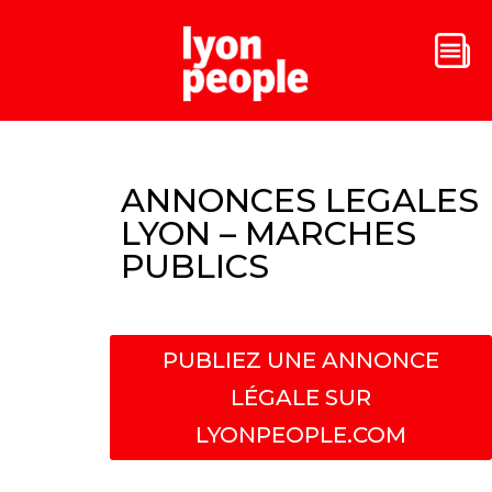
ANNONCES LEGALES
LYON – MARCHES
PUBLICS
PUBLIEZ UNE ANNONCE
LÉGALE SUR
LYONPEOPLE.COM