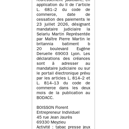
redressement judiciaire, en
application du II de l’article
L. 681–2 du code de
commerce, date de
cessation des paiements le
23 juillet 2026, désignant
mandataire judiciaire la
Selarlu Martin Représentée
par Maître Pierre Martin le
britannia batiment b
20 boulevard Eugène
Deruelle 69003 Lyon. Les
déclarations des créances
sont à adresser au
mandataire judiciaire ou sur
le portail électronique prévu
par les articles L. 814–2 et
L. 814–13 du code de
commerce dans les deux
mois de la publication au
BODACC.
BOISSON Florent
Entrepreneur Individuel
45 rue Jean Jaurès
69330 Meyzieu
Activité : tabac presse jeux