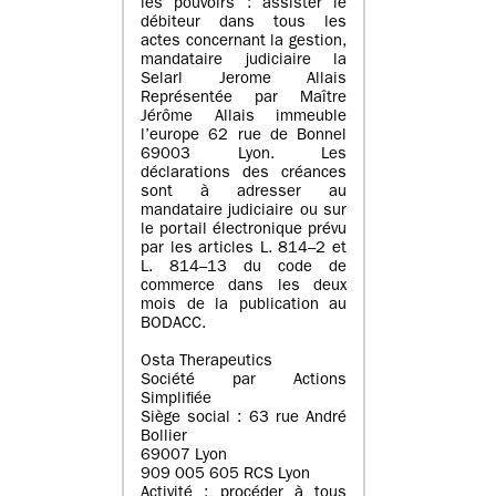
les pouvoirs : assister le
débiteur dans tous les
actes concernant la gestion,
mandataire judiciaire la
Selarl Jerome Allais
Représentée par Maître
Jérôme Allais immeuble
l’europe 62 rue de Bonnel
69003 Lyon. Les
déclarations des créances
sont à adresser au
mandataire judiciaire ou sur
le portail électronique prévu
par les articles L. 814–2 et
L. 814–13 du code de
commerce dans les deux
mois de la publication au
BODACC.
Osta Therapeutics
Société par Actions
Simplifiée
Siège social : 63 rue André
Bollier
69007 Lyon
909 005 605 RCS Lyon
Activité : procéder à tous