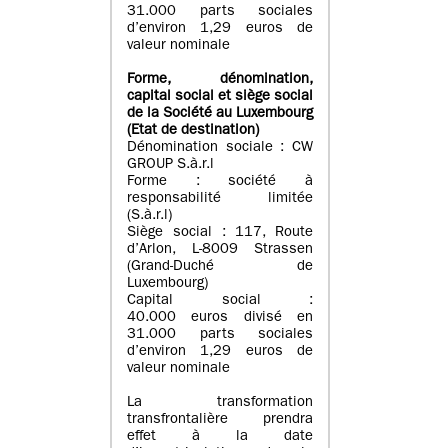
31.000 parts sociales
d’environ 1,29 euros de
valeur nominale
Forme, dénomination
,
capital social
et siège social
de la Société au Luxembourg
(Etat d
e destination
)
Dénomination sociale : CW
GROUP S.à.r.l
Forme : société à
responsabilité limitée
(S.à.r.l)
Siège social : 117, Route
d’Arlon, L-8009 Strassen
(Grand-Duché de
Luxembourg)
Capital social :
40.000 euros divisé en
31.000 parts sociales
d’environ 1,29 euros de
valeur nominale
La transformation
transfrontalière prendra
effet à la date