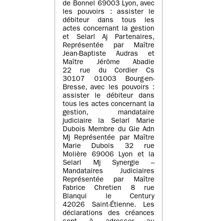
de Bonnel 69003 Lyon, avec
les pouvoirs : assister le
débiteur dans tous les
actes concernant la gestion
et Selarl Aj Partenaires,
Représentée par Maître
Jean-Baptiste Audras et
Maître Jérôme Abadie
22 rue du Cordier Cs
30107 01003 Bourg-en-
Bresse, avec les pouvoirs :
assister le débiteur dans
tous les actes concernant la
gestion, mandataire
judiciaire la Selarl Marie
Dubois Membre du Gie Adn
Mj Représentée par Maître
Marie Dubois 32 rue
Molière 69006 Lyon et la
Selarl Mj Synergie –
Mandataires Judiciaires
Représentée par Maître
Fabrice Chretien 8 rue
Blanqui le Century
42026 Saint-Étienne. Les
déclarations des créances