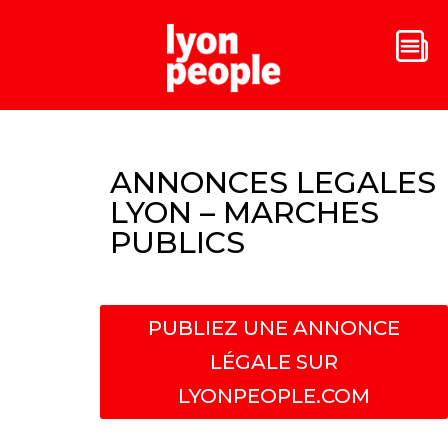
ANNONCES LEGALES
LYON – MARCHES
PUBLICS
PUBLIEZ UNE ANNONCE
LÉGALE SUR
LYONPEOPLE.COM