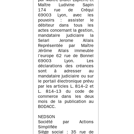
par Maître Didier Lapierre et
Maître Ludivine Sapin
174 rue de Créqui
69003 Lyon, avec les
pouvoirs : assister le
débiteur dans tous les
actes concernant la gestion,
mandataire judiciaire la
Selarl Jerome Allais
Représentée par Maître
Jérôme Allais immeuble
l’europe 62 rue de Bonnel
69003 Lyon. Les
déclarations des créances
sont à adresser au
mandataire judiciaire ou sur
le portail électronique prévu
par les articles L. 814–2 et
L. 814–13 du code de
commerce dans les deux
mois de la publication au
BODACC.
NEDSON
Société par Actions
Simplifiée
Siège social : 35 rue de