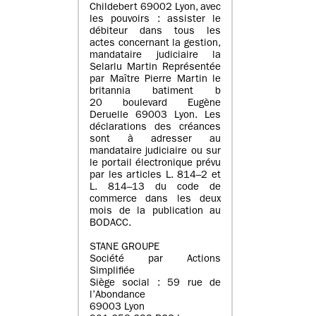
Childebert 69002 Lyon, avec
les pouvoirs : assister le
débiteur dans tous les
actes concernant la gestion,
mandataire judiciaire la
Selarlu Martin Représentée
par Maître Pierre Martin le
britannia batiment b
20 boulevard Eugène
Deruelle 69003 Lyon. Les
déclarations des créances
sont à adresser au
mandataire judiciaire ou sur
le portail électronique prévu
par les articles L. 814–2 et
L. 814–13 du code de
commerce dans les deux
mois de la publication au
BODACC.
STANE GROUPE
Société par Actions
Simplifiée
Siège social : 59 rue de
l’Abondance
69003 Lyon