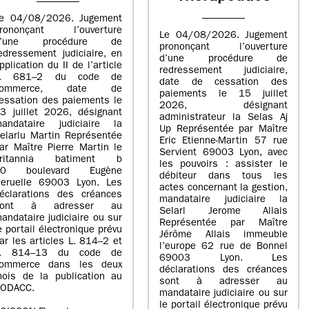
e 04/08/2026. Jugement
rononçant l’ouverture
Le 04/08/2026. Jugement
d’une procédure de
prononçant l’ouverture
edressement judiciaire, en
d’une procédure de
pplication du II de l’article
redressement judiciaire,
L. 681–2 du code de
date de cessation des
commerce, date de
paiements le 15 juillet
essation des paiements le
2026, désignant
3 juillet 2026, désignant
administrateur la Selas Aj
andataire judiciaire la
Up Représentée par Maître
elarlu Martin Représentée
Eric Etienne-Martin 57 rue
ar Maître Pierre Martin le
Servient 69003 Lyon, avec
britannia batiment b
les pouvoirs : assister le
20 boulevard Eugène
débiteur dans tous les
eruelle 69003 Lyon. Les
actes concernant la gestion,
éclarations des créances
mandataire judiciaire la
sont à adresser au
Selarl Jerome Allais
andataire judiciaire ou sur
Représentée par Maître
e portail électronique prévu
Jérôme Allais immeuble
ar les articles L. 814–2 et
l’europe 62 rue de Bonnel
L. 814–13 du code de
69003 Lyon. Les
ommerce dans les deux
déclarations des créances
ois de la publication au
sont à adresser au
ODACC.
mandataire judiciaire ou sur
le portail électronique prévu