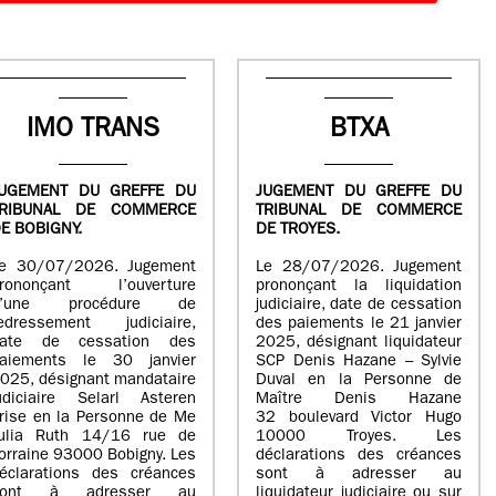
IMO TRANS
BTXA
UGEMENT DU GREFFE DU
JUGEMENT DU GREFFE DU
TRIBUNAL DE COMMERCE
TRIBUNAL DE COMMERCE
E BOBIGNY.
DE TROYES.
e 30/07/2026. Jugement
Le 28/07/2026. Jugement
rononçant l’ouverture
prononçant la liquidation
d’une procédure de
judiciaire, date de cessation
edressement judiciaire,
des paiements le 21 janvier
ate de cessation des
2025, désignant liquidateur
aiements le 30 janvier
SCP Denis Hazane – Sylvie
025, désignant mandataire
Duval en la Personne de
udiciaire Selarl Asteren
Maître Denis Hazane
rise en la Personne de Me
32 boulevard Victor Hugo
ulia Ruth 14/16 rue de
10000 Troyes. Les
orraine 93000 Bobigny. Les
déclarations des créances
éclarations des créances
sont à adresser au
sont à adresser au
liquidateur judiciaire ou sur