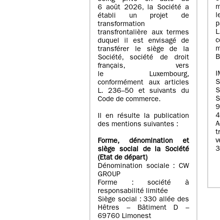
m
6 août 2026, la Société a
l
établi un projet de
p
transformation
transfrontalière aux termes
c
duquel il est envisagé de
m
transférer le siège de la
B
Société, société de droit
français, vers
I
le Luxembourg,
conformément aux articles
S
L. 236–50 et suivants du
S
Code de commerce.
9
4
Il en résulte la publication
A
des mentions suivantes :
t
Forme, dénomination et
3
siège social de la Société
(Etat
de départ
)
Dénomination sociale : CW
GROUP
Forme : société à
responsabilité limitée
Siège social : 330 allée des
Hêtres – Bâtiment D –
69760 Limonest