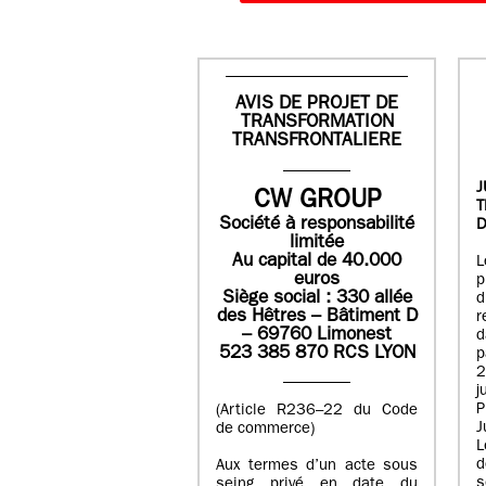
AVIS DE PROJET DE
TRANSFORMATION
TRANSFRONTALIERE
J
CW GROUP
Société à responsabilité
D
limitée
Au capital de 40.000
L
euros
p
Siège social : 330 allée
des Hêtres – Bâtiment D
r
– 69760 Limonest
d
523 385 870 RCS LYON
p
2
j
P
(Article R236–22 du Code
J
de commerce)
L
d
Aux termes d’un acte sous
seing privé en date du