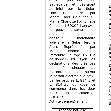
d’une procédure de
sauvegarde et désignant
L
administrateur la Selarl
p
Fhbx Représentée par
Maître Gaël Couturier Ou
r
Maître Charlotte Fort 24 rue
a
Childebert 69002 Lyon avec
les pouvoirs : surveiller les
opérations de gestion du
c
débiteur, mandataire
2
judiciaire la Selarl Jerome
m
Allais Représentée par
S
Maître Jérôme Allais
p
immeuble l’europe 62 rue
de Bonnel 69003 Lyon. Les
déclarations des créances
D
sont à adresser au
d
mandataire judiciaire ou sur
le portail électronique prévu
m
par les articles L. 814–2 et
l
L. 814–13 du code de
p
commerce dans les deux
mois de la publication au
c
BODACC.
m
Activité : enseignement
B
Annonce parue le