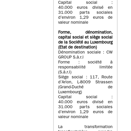
Capital social :
40.000 euros divisé en
31.000 parts sociales
d’environ 1,29 euros de
valeur nominale
Forme, dénomination
,
capital social
et siège social
de la Société au Luxembourg
(Etat d
e destination
)
Dénomination sociale : CW
GROUP S.à.r.l
Forme : société à
responsabilité limitée
(S.à.r.l)
Siège social : 117, Route
d’Arlon, L-8009 Strassen
(Grand-Duché de
Luxembourg)
Capital social :
40.000 euros divisé en
31.000 parts sociales
d’environ 1,29 euros de
valeur nominale
La transformation