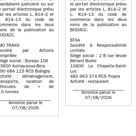
andataire judiciaire ou sur
le portail électronique prévu
e portail électronique prévu
par les articles L. 814–2 et
ar les articles L. 814–2 et
L. 814–13 du code de
L. 814–13 du code de
commerce dans les deux
ommerce dans les deux
mois de la publication au
ois de la publication au
BODACC.
ODACC.
BTXA
MO TRANS
Société à Responsabilité
Société par Actions
Limitée
implifiée
Siège social : 2 B rue Veuve
iège social : Bureau 106
Bénard Bodie
3600 Aulnay-sous-Bois
10600 La Chapelle-Saint-
90 684 123 RCS Bobigny
Luc
ctivité : déménagement,
482 663 374 RCS Troyes
ransports, location de
Activité : restaurant
véhicules de + de
.5 tonnes
Annonce parue le
07/08/2026
Annonce parue le
07/08/2026