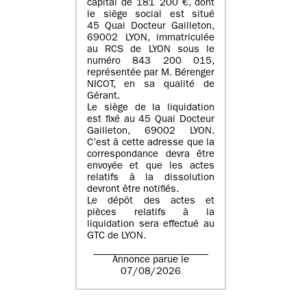
capital de
181 200 €
, dont
le siège social est situé
45 Quai Docteur Gailleton,
69002 LYON
, immatriculée
au
RCS de LYON sous le
numéro 843 200 015
,
représentée par
M. Bérenger
NICOT
, en sa qualité de
Gérant.
Le siège de la liquidation
est fixé au
45 Quai Docteur
Gailleton, 69002 LYON
.
C’est à cette adresse que la
correspondance devra être
envoyée et que les actes
relatifs à la dissolution
devront être notifiés.
Le dépôt des actes et
pièces relatifs à la
liquidation sera effectué au
GTC de
LYON
.
Annonce parue le
07/08/2026