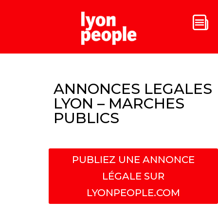
ANNONCES LEGALES
LYON – MARCHES
PUBLICS
PUBLIEZ UNE ANNONCE
LÉGALE SUR
LYONPEOPLE.COM